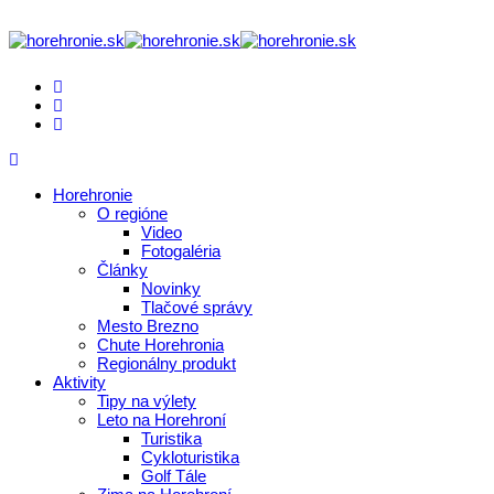
Horehronie
O regióne
Video
Fotogaléria
Články
Novinky
Tlačové správy
Mesto Brezno
Chute Horehronia
Regionálny produkt
Aktivity
Tipy na výlety
Leto na Horehroní
Turistika
Cykloturistika
Golf Tále