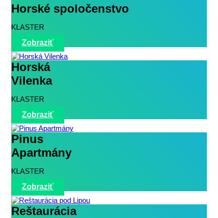
Horské spoločenstvo
KLASTER
Zobraziť
Horská
Vilenka
KLASTER
Zobraziť
Pinus
Apartmány
KLASTER
Zobraziť
Reštaurácia