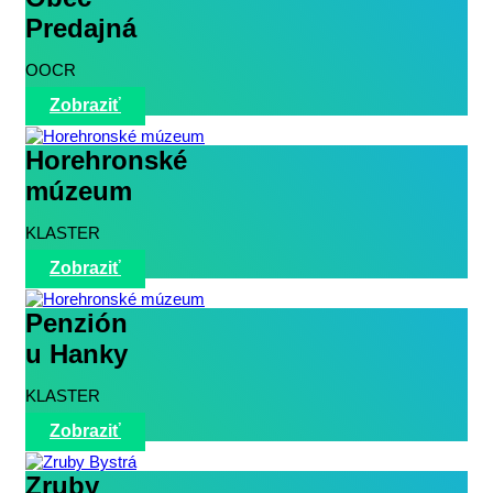
Predajná
OOCR
Zobraziť
Horehronské
múzeum
KLASTER
Zobraziť
Penzión
u Hanky
KLASTER
Zobraziť
Zruby