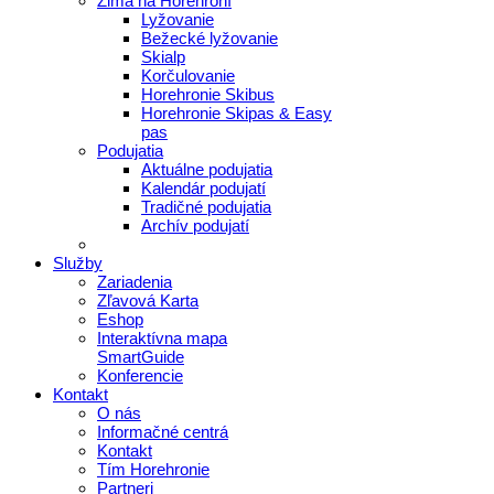
Zima na Horehroní
Lyžovanie
Bežecké lyžovanie
Skialp
Korčulovanie
Horehronie Skibus
Horehronie Skipas & Easy
pas
Podujatia
Aktuálne podujatia
Kalendár podujatí
Tradičné podujatia
Archív podujatí
Služby
Zariadenia
Zľavová Karta
Eshop
Interaktívna mapa
SmartGuide
Konferencie
Kontakt
O nás
Informačné centrá
Kontakt
Tím Horehronie
Partneri