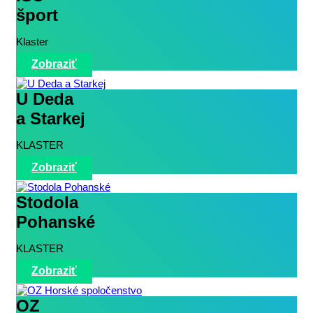
šport
Klaster
Zobraziť
U Deda
a Starkej
KLASTER
Zobraziť
Stodola
Pohanské
KLASTER
Zobraziť
OZ