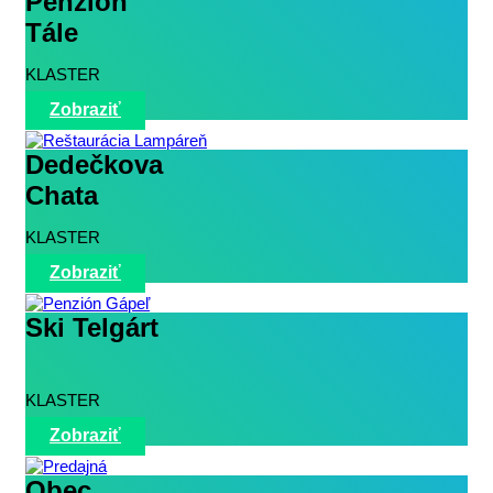
Penzión
Tále
KLASTER
Zobraziť
Dedečkova
Chata
KLASTER
Zobraziť
Ski Telgárt
KLASTER
Zobraziť
Obec