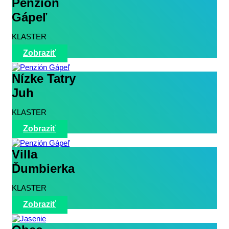
Penzión
Gápeľ
KLASTER
Zobraziť
Nízke Tatry
Juh
KLASTER
Zobraziť
Villa
Ďumbierka
KLASTER
Zobraziť