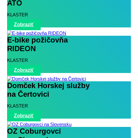
ATO
KLASTER
Zobraziť
E-bike požičovňa
RIDEON
KLASTER
Zobraziť
Domček Horskej služby
na Čertovici
KLASTER
Zobraziť
OZ Coburgovci