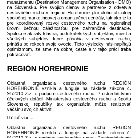
manažmentu (Destination Management Organisation - DMO)
na Slovensku. Pre svojich členov a partnerov z odvetvia
cestovného ruchu v regióne Horehronie plní úlohu oficiálnej
spoločnej marketingovej a organizačnej centrály, tak ako je to
pre koordinovaný rozvoj cestovného ruchu na regionálnej
úrovni bežnou záležitosťou pre zahraničné destinácie.
Spoločné aktivity klastra, podnikateľských subjektov, miest a
všetkých subjektov, ktoré pôsobia v cestovnom ruchu,
prináša po rokoch svoje ovocie. Tieto výsledky nás napĺňajú
optimizmom, že sme na dobrej ceste a v tejto práci treba
pokračovať.
REGIÓN HOREHRONIE
Oblastná organizácia cestovného ruchu REGIÓN
HOREHRONIE vznikla a funguje na základe zákona č.
91/2010 Z.z. o podpore cestovného ruchu. Prostredníctvom
účelových dotácií Ministerstva cestovného ruchu a športu
Slovenskej republiky tak organizácia môže realizovať
väčšinu svojich aktivít.
čitať viac...
Oblastná organizácia cestovného ruchu REGIÓN
HOREHRONIE vznikla a funguje na základe zákona č.
91/2010 Z.z. o podpore cestovného ruchu. Prostredníctvom