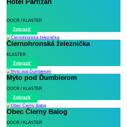
Hotel Partizán
OOCR / KLASTER
Zobraziť
Čiernohronská železnička
KLASTER
Zobraziť
Mýto pod Ďumbierom
OOCR / KLASTER
Zobraziť
Obec Čierny Balog
OOCR / KLASTER