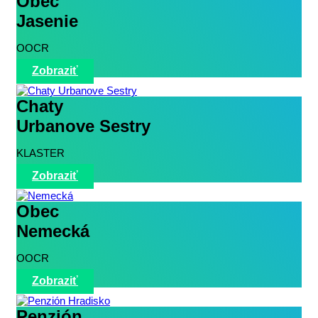
Obec
Jasenie
OOCR
Zobraziť
Chaty
Urbanove Sestry
KLASTER
Zobraziť
Obec
Nemecká
OOCR
Zobraziť
Penzión