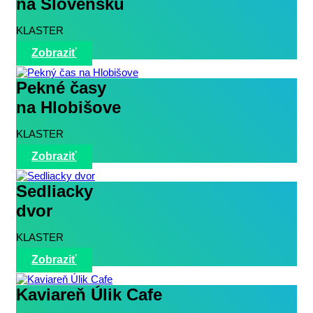
na Slovensku
KLASTER
Zobraziť
Pekné časy
na Hlobišove
KLASTER
Zobraziť
Sedliacky
dvor
KLASTER
Zobraziť
Kaviareň Úlik Cafe