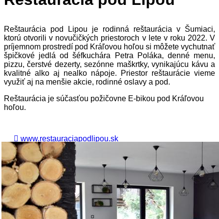
Reštaurácia pod Lipou je rodinná reštaurácia v Šumiaci,
ktorú otvorili v novučičkých priestoroch v lete v roku 2022. V
príjemnom prostredí pod Kráľovou hoľou si môžete vychutnať
špičkové jedlá od šéfkuchára Petra Poláka, denné menu,
pizzu, čerstvé dezerty, sezónne maškrtky, vynikajúcu kávu a
kvalitné alko aj nealko nápoje. Priestor reštaurácie vieme
využiť aj na menšie akcie, rodinné oslavy a pod.
Reštaurácia je súčasťou požičovne E-bikou pod Kráľovou
hoľou.
www.restauraciapodlipou.sk