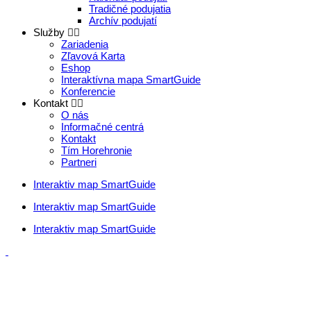
Tradičné podujatia
Archív podujatí
Služby
Zariadenia
Zľavová Karta
Eshop
Interaktívna mapa SmartGuide
Konferencie
Kontakt
O nás
Informačné centrá
Kontakt
Tím Horehronie
Partneri
Interaktiv map SmartGuide
Interaktiv map SmartGuide
Interaktiv map SmartGuide