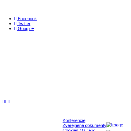
Facebook
Twitter
Google+
Kontakt
+421 911 633 119
info@horehronie.sk
© 2026, Horehronie.sk
Konferencie
Rýchle odkazy
Zverejnené dokumenty
Cookies / GDPR