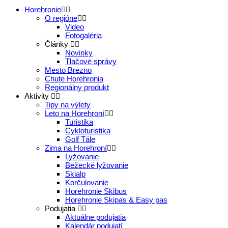
Horehronie
O regióne
Video
Fotogaléria
Články
Novinky
Tlačové správy
Mesto Brezno
Chute Horehronia
Regionálny produkt
Aktivity
Tipy na výlety
Leto na Horehroní
Turistika
Cykloturistika
Golf Tále
Zima na Horehroní
Lyžovanie
Bežecké lyžovanie
Skialp
Korčulovanie
Horehronie Skibus
Horehronie Skipas & Easy pas
Podujatia
Aktuálne podujatia
Kalendár podujatí