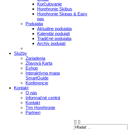
Korčulovanie
Horehronie Skibus
Horehronie Skipas & Easy
pas
Podujatia
Aktuálne podujatia
Kalendár podujatí
Tradičné podujatia
Archív podujatí
Služby
Zariadenia
Zľavová Karta
Eshop
Interaktívna mapa
SmartGuide
Konferencie
Kontakt
O nás
Informačné centrá
Kontakt
Tím Horehronie
Partneri