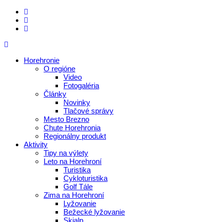
Horehronie
O regióne
Video
Fotogaléria
Články
Novinky
Tlačové správy
Mesto Brezno
Chute Horehronia
Regionálny produkt
Aktivity
Tipy na výlety
Leto na Horehroní
Turistika
Cykloturistika
Golf Tále
Zima na Horehroní
Lyžovanie
Bežecké lyžovanie
Skialp