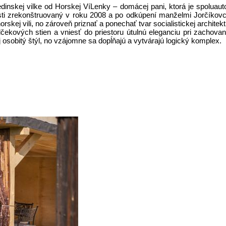
inskej vilke od Horskej VíLenky – domácej pani, ktorá je spoluaut
sti zrekonštruovaný v roku 2008 a po odkúpení manželmi Jorčíkov
kej vili, no zároveň priznať a ponechať tvar socialistickej architek
čekových stien a vniesť do priestoru útulnú eleganciu pri zachovan
sobitý štýl, no vzájomne sa dopĺňajú a vytvárajú logický komplex.