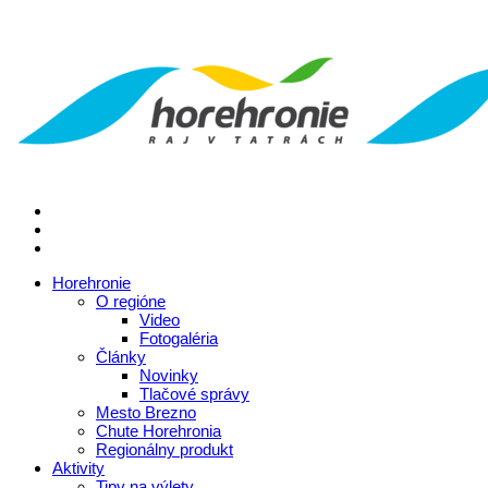
Horehronie
O regióne
Video
Fotogaléria
Články
Novinky
Tlačové správy
Mesto Brezno
Chute Horehronia
Regionálny produkt
Aktivity
Tipy na výlety