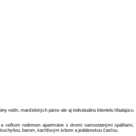
y rodín, manželských párov ale aj individuálnu klientelu hľadajúcu
ch a veľkom rodinnom apartmáne s dvomi samostatnými spálňami,
ou kuchyňou, barom, kachľovým krbom a jedálenskou časťou.