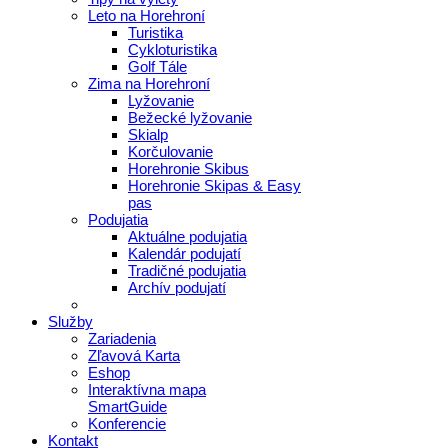
Leto na Horehroní
Turistika
Cykloturistika
Golf Tále
Zima na Horehroní
Lyžovanie
Bežecké lyžovanie
Skialp
Korčulovanie
Horehronie Skibus
Horehronie Skipas & Easy
pas
Podujatia
Aktuálne podujatia
Kalendár podujatí
Tradičné podujatia
Archív podujatí
Služby
Zariadenia
Zľavová Karta
Eshop
Interaktívna mapa
SmartGuide
Konferencie
Kontakt