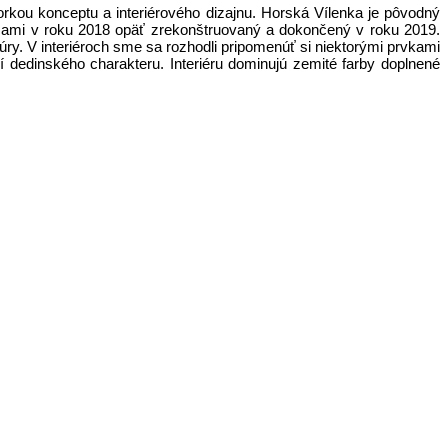
orkou konceptu a interiérového dizajnu. Horská Vílenka je pôvodný
cami v roku 2018 opäť zrekonštruovaný a dokončený v roku 2019.
túry. V interiéroch sme sa rozhodli pripomenúť si niektorými prvkami
í dedinského charakteru. Interiéru dominujú zemité farby doplnené