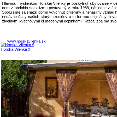
Hlavnou myšlienkou Horskej Vílenky je poskytnúť ubytovanie v ded
dom z obdobia socializmu postavený v roku 1958, následne z ča
Spolu sme sa snažili domu vdýchnuť príjemný a nenásilný vzhľad hors
nedávne časy našich starých rodičov a to formou originálnych val
živelnými kvetinovými či medenými doplnkami. Každá izba má svoj o
www.horskavilenka.sk
Horska Vilenka 9