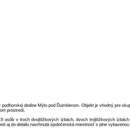
v podhorskej dedine Mýto pod Ďumbierom. Objekt je vhodný pre skupin
om prostredí.
19 osôb v troch dvojlôžkových izbách, dvoch trojlôžkových izbá
ostí aj do detailu navrhnutá spoločenská miestnosť s plne vybaven