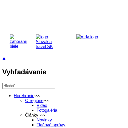
Ministerstva cestovného ruchu
a športu Slovenskej republiky
Vyhľadávanie
Horehronie
O regióne
Video
Fotogaléria
Články
Novinky
Tlačové správy