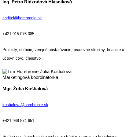
Ing. Petra Ridzoňová Hlásniková
riaditel@horehronie.sk
+421 915 076 085
Projekty, dotácie, verejné obstarávanie, pracovné skupiny, financie a
účtovníctvo, členstvo
Marketingová koordinátorka
Mgr. Žofia Koštialová
kostialova@horehronie.sk
+421 948 874 651
Správa sociálnych sieti a webovej stránky
, príprava a koordinácia