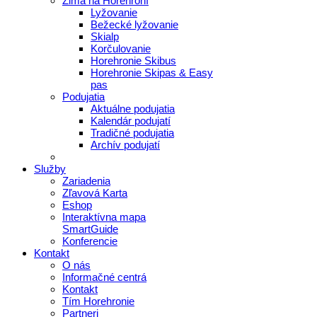
Zima na Horehroní
Lyžovanie
Bežecké lyžovanie
Skialp
Korčulovanie
Horehronie Skibus
Horehronie Skipas & Easy
pas
Podujatia
Aktuálne podujatia
Kalendár podujatí
Tradičné podujatia
Archív podujatí
Služby
Zariadenia
Zľavová Karta
Eshop
Interaktívna mapa
SmartGuide
Konferencie
Kontakt
O nás
Informačné centrá
Kontakt
Tím Horehronie
Partneri