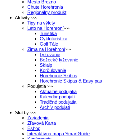
Mesto Brezno
Chute Horehronia
Regionálny produkt
Aktivity
Tipy na výlety
Leto na Horehroní
Turistika
Cykloturistika
Golf Tále
Zima na Horehroní
Lyžovanie
Bežecké lyžovanie
Skialp
Korčulovanie
Horehronie Skibus
Horehronie Skipas & Easy pas
Podujatia
Aktuálne podujatia
Kalendár podujatí
Tradičné podujatia
Archív podujatí
Služby
Zariadenia
Zľavová Karta
Eshop
Interaktívna mapa SmartGuide
Konferencie