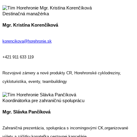
Destinačná manažérka
Mgr. Kristína Korenčíková
korencikova@horehronie.sk
+421 911 633 119
Rozvojové zámery a n
ové produkty CR
, Horehronské cyklodreziny,
cykloturistika, eventy, teambuildingy
Koordinátorka pre zahraničnú spoluprácu
Mgr. Slávka Pančíková
Zahraničná prezentácia, spolupráca s incomingovými CK,organizované
výlety a zážitky,konateľka cestovnej kancelárie