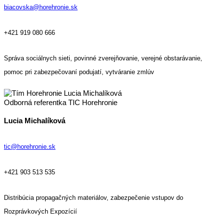
biacovska@horehronie.sk
+421
919 080 666
Správa sociálnych sieti, povinné zverejňovanie, verejné obstarávanie,
pomoc pri zabezpečovaní podujatí, vytváranie zmlúv
Odborná referentka TIC Horehronie
Lucia Michalíková
tic@horehronie.sk
+421 903 513 535
Distribúcia propagačných materiálov, z
abezpečenie vstupov do
Rozprávkových Expozícií