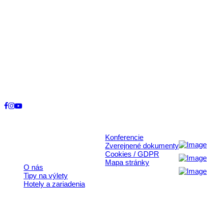
Kontakt
+421 911 633 119
info@horehronie.sk
© 2026, Horehronie.sk
Konferencie
Rýchle odkazy
Zverejnené dokumenty
Cookies / GDPR
Mapa stránky
O nás
Tipy na výlety
Hotely a zariadenia
Aktivita realizovaná s finančnou podporou