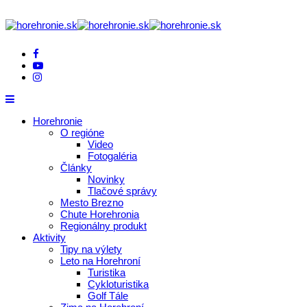
Horehronie
O regióne
Video
Fotogaléria
Články
Novinky
Tlačové správy
Mesto Brezno
Chute Horehronia
Regionálny produkt
Aktivity
Tipy na výlety
Leto na Horehroní
Turistika
Cykloturistika
Golf Tále