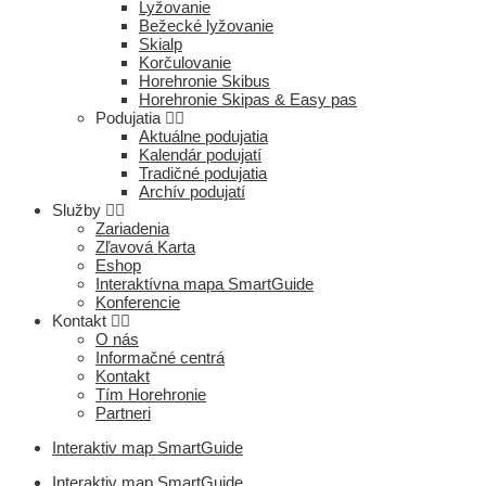
Lyžovanie
Bežecké lyžovanie
Skialp
Korčulovanie
Horehronie Skibus
Horehronie Skipas & Easy pas
Podujatia
Aktuálne podujatia
Kalendár podujatí
Tradičné podujatia
Archív podujatí
Služby
Zariadenia
Zľavová Karta
Eshop
Interaktívna mapa SmartGuide
Konferencie
Kontakt
O nás
Informačné centrá
Kontakt
Tím Horehronie
Partneri
Interaktiv map SmartGuide
Interaktiv map SmartGuide