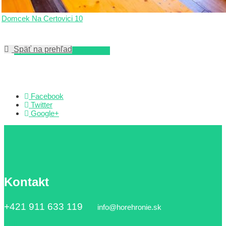
Domcek Na Certovici 10
Späť na prehľad
www.domceknacertovic.sk
Facebook
Twitter
Google+
Kontakt
+421 911 633 119
info@horehronie.sk