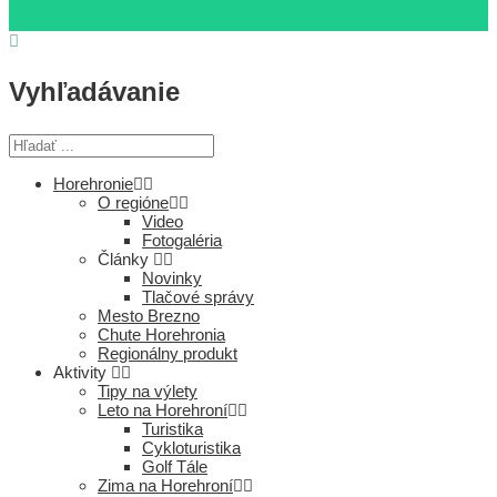
Vyhľadávanie
Horehronie
O regióne
Video
Fotogaléria
Články
Novinky
Tlačové správy
Mesto Brezno
Chute Horehronia
Regionálny produkt
Aktivity
Tipy na výlety
Leto na Horehroní
Turistika
Cykloturistika
Golf Tále
Zima na Horehroní