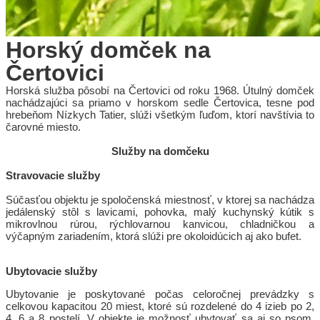
Horský domček na
Čertovici
Horská služba pôsobí na Čertovici od roku 1968. Útulný domček
nachádzajúci sa priamo v horskom sedle Čertovica, tesne pod
hrebeňom Nízkych Tatier, slúži všetkým ľuďom, ktorí navštívia to
čarovné miesto.
Služby na domčeku
Stravovacie služby
Súčasťou objektu je spoločenská miestnosť, v ktorej sa nachádza
jedálenský stôl s lavicami, pohovka, malý kuchynský kútik s
mikrovlnou rúrou, rýchlovarnou kanvicou, chladničkou a
výčapným zariadením, ktorá slúži pre okoloidúcich aj ako bufet.
Ubytovacie služby
Ubytovanie je poskytované počas celoročnej prevádzky s
celkovou kapacitou 20 miest, ktoré sú rozdelené do 4 izieb po 2,
4, 6 a 8 postelí. V objekte je možnosť ubytovať sa aj so psom.