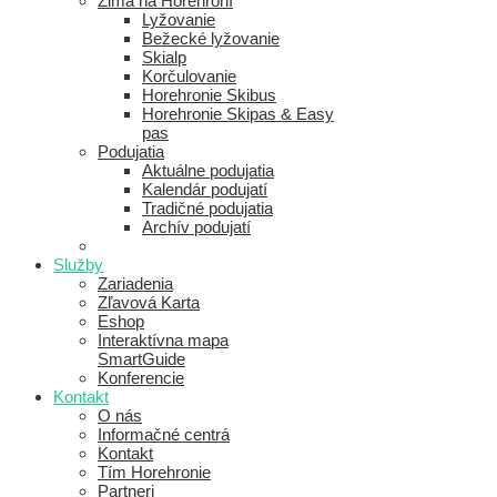
Zima na Horehroní
Lyžovanie
Bežecké lyžovanie
Skialp
Korčulovanie
Horehronie Skibus
Horehronie Skipas & Easy
pas
Podujatia
Aktuálne podujatia
Kalendár podujatí
Tradičné podujatia
Archív podujatí
Služby
Zariadenia
Zľavová Karta
Eshop
Interaktívna mapa
SmartGuide
Konferencie
Kontakt
O nás
Informačné centrá
Kontakt
Tím Horehronie
Partneri