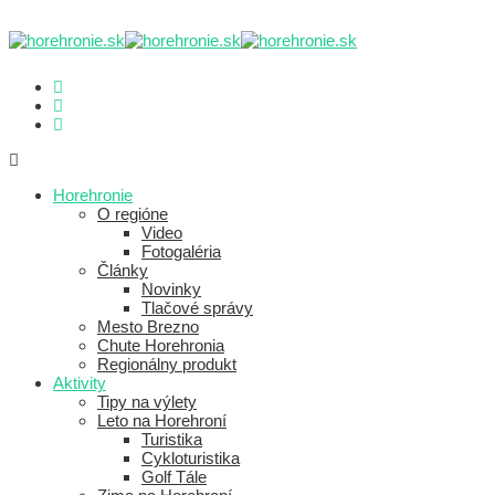
Horehronie
O regióne
Video
Fotogaléria
Články
Novinky
Tlačové správy
Mesto Brezno
Chute Horehronia
Regionálny produkt
Aktivity
Tipy na výlety
Leto na Horehroní
Turistika
Cykloturistika
Golf Tále