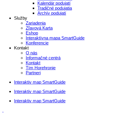
Kalendár podujatí
Tradičné podujatia
Archív podujatí
Služby
Zariadenia
Zľavová Karta
Eshop
Interaktívna mapa SmartGuide
Konferencie
Kontakt
O nás
Informačné centrá
Kontakt
Tím Horehronie
Partneri
Interaktiv map SmartGuide
Interaktiv map SmartGuide
Interaktiv map SmartGuide