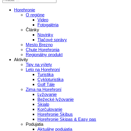
Horehronie
O regióne
Video
Fotogaléria
Články
Novinky
Tlačové správy
Mesto Brezno
Chute Horehronia
Regionálny produkt
Aktivity
Tipy na výlety
Leto na Horehroní
Turistika
Cykloturistika
Golf Tále
Zima na Horehroní
Lyžovanie
Bežecké lyžovanie
Skialp
Korčulovanie
Horehronie Skibus
Horehronie Skipas & Easy pas
Podujatia
Aktuálne podujatia