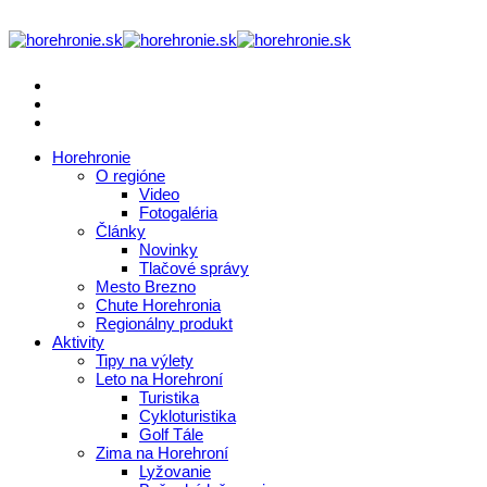
Horehronie
O regióne
Video
Fotogaléria
Články
Novinky
Tlačové správy
Mesto Brezno
Chute Horehronia
Regionálny produkt
Aktivity
Tipy na výlety
Leto na Horehroní
Turistika
Cykloturistika
Golf Tále
Zima na Horehroní
Lyžovanie