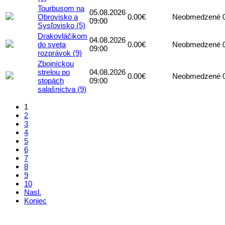
Tourbusom na
05.08.2026
Obrovisko a
0.00€
Neobmedzené
09:00
Sysľovisko (5)
Drakovláčikom
04.08.2026
do sveta
0.00€
Neobmedzené
09:00
rozprávok (9)
Zbojníckou
strelou po
04.08.2026
0.00€
Neobmedzené
stopách
09:00
salašníctva (9)
1
2
3
4
5
6
7
8
9
10
Nasl.
Koniec