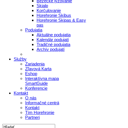
Bežecké lyžovanie
Skialp
Korčulovanie
Horehronie Skibus
Horehronie Skipas & Easy
pas
Podujatia
Aktuálne podujatia
Kalendár podujatí
Tradičné podujatia
Archív podujatí
Služby
Zariadenia
Zľavová Karta
Eshop
Interaktívna mapa
SmartGuide
Konferencie
Kontakt
O nás
Informačné centrá
Kontakt
Tím Horehronie
Partneri