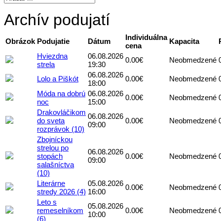
Archív podujatí
Individuálna
Obrázok
Podujatie
Dátum
Kapacita
cena
Hviezdna
06.08.2026
0.00€
Neobmedzené
strela
19:30
06.08.2026
Lolo a Piškót
0.00€
Neobmedzené
18:00
Móda na dobrú
06.08.2026
0.00€
Neobmedzené
noc
15:00
Drakovláčikom
06.08.2026
do sveta
0.00€
Neobmedzené
09:00
rozprávok (10)
Zbojníckou
strelou po
06.08.2026
stopách
0.00€
Neobmedzené
09:00
salašníctva
(10)
Literárne
05.08.2026
0.00€
Neobmedzené
stredy 2026 (4)
16:00
Leto s
05.08.2026
remeselníkom
0.00€
Neobmedzené
10:00
(6)