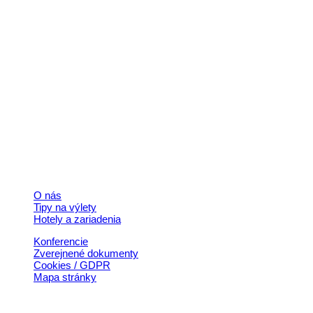
Kontakt
+421 911 633 119
info@horehronie.sk
© 2026, Horehronie.sk
Rýchle odkazy
O nás
Tipy na výlety
Hotely a zariadenia
Konferencie
Zverejnené dokumenty
Cookies / GDPR
Mapa stránky