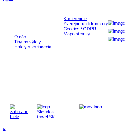
© 2026, Horehronie.sk
Konferencie
Rýchle odkazy
Zverejnené dokumenty
Cookies / GDPR
Mapa stránky
O nás
Tipy na výlety
Hotely a zariadenia
Aktivita realizovaná s finančnou podporou
Ministerstva cestovného ruchu
a športu Slovenskej republiky