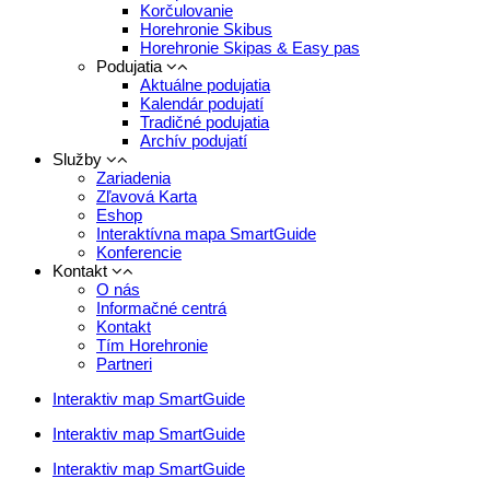
Korčulovanie
Horehronie Skibus
Horehronie Skipas & Easy pas
Podujatia
Aktuálne podujatia
Kalendár podujatí
Tradičné podujatia
Archív podujatí
Služby
Zariadenia
Zľavová Karta
Eshop
Interaktívna mapa SmartGuide
Konferencie
Kontakt
O nás
Informačné centrá
Kontakt
Tím Horehronie
Partneri
Interaktiv map SmartGuide
Interaktiv map SmartGuide
Interaktiv map SmartGuide