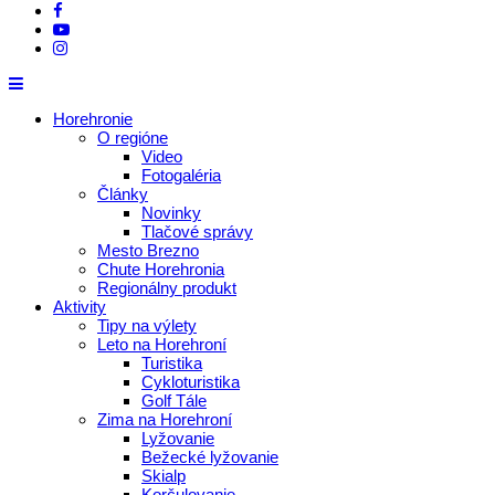
Horehronie
O regióne
Video
Fotogaléria
Články
Novinky
Tlačové správy
Mesto Brezno
Chute Horehronia
Regionálny produkt
Aktivity
Tipy na výlety
Leto na Horehroní
Turistika
Cykloturistika
Golf Tále
Zima na Horehroní
Lyžovanie
Bežecké lyžovanie
Skialp
Korčulovanie