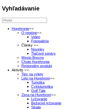
Vyhľadávanie
Horehronie
O regióne
Video
Fotogaléria
Články
Novinky
Tlačové správy
Mesto Brezno
Chute Horehronia
Regionálny produkt
Aktivity
Tipy na výlety
Leto na Horehroní
Turistika
Cykloturistika
Golf Tále
Zima na Horehroní
Lyžovanie
Bežecké lyžovanie
Skialp