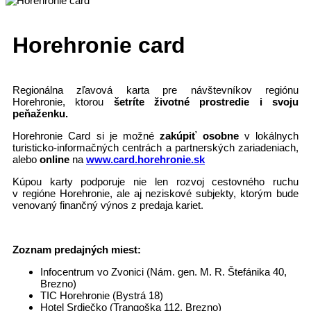
Horehronie card
Regionálna zľavová karta pre návštevníkov regiónu
Horehronie, ktorou
šetríte životné prostredie i svoju
peňaženku.
Horehronie Card si je možné
zakúpiť osobne
v lokálnych
turisticko-informačných centrách a partnerských zariadeniach,
alebo
online
na
www.card.horehronie.sk
Kúpou karty podporuje nie len rozvoj cestovného ruchu
v regióne Horehronie, ale aj neziskové subjekty, ktorým bude
venovaný finančný výnos z predaja kariet.
Zoznam predajných miest:
Infocentrum vo Zvonici (Nám. gen. M. R. Štefánika 40,
Brezno)
TIC Horehronie (Bystrá 18)
Hotel Srdiečko (Trangoška 112, Brezno)