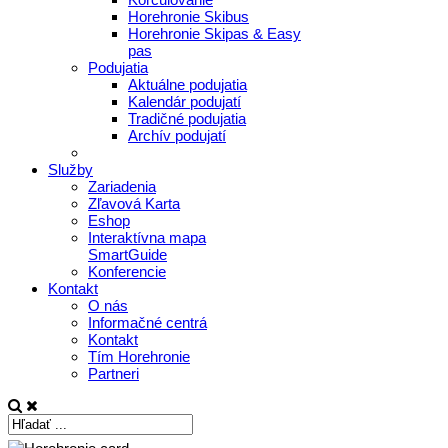
Horehronie Skibus
Horehronie Skipas & Easy
pas
Podujatia
Aktuálne podujatia
Kalendár podujatí
Tradičné podujatia
Archív podujatí
Služby
Zariadenia
Zľavová Karta
Eshop
Interaktívna mapa
SmartGuide
Konferencie
Kontakt
O nás
Informačné centrá
Kontakt
Tím Horehronie
Partneri