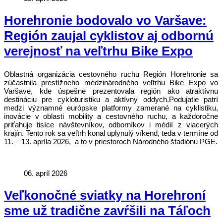
Horehronie bodovalo vo Varšave:
Región zaujal cyklistov aj odbornú
verejnosť na veľtrhu Bike Expo
Oblastná organizácia cestovného ruchu Región Horehronie sa
zúčastnila prestížneho medzinárodného veľtrhu Bike Expo vo
Varšave, kde úspešne prezentovala región ako atraktívnu
destináciu pre cykloturistiku a aktívny oddych.Podujatie patrí
medzi významné európske platformy zamerané na cyklistiku,
inovácie v oblasti mobility a cestovného ruchu, a každoročne
priťahuje tisíce návštevníkov, odborníkov i médií z viacerých
krajín. Tento rok sa veľtrh konal uplynulý víkend, teda v termíne od
11. – 13. apríla 2026, a to v priestoroch Národného štadiónu PGE.
06. apríl 2026
Veľkonočné sviatky na Horehroní
sme už tradične zavŕšili na Táľoch