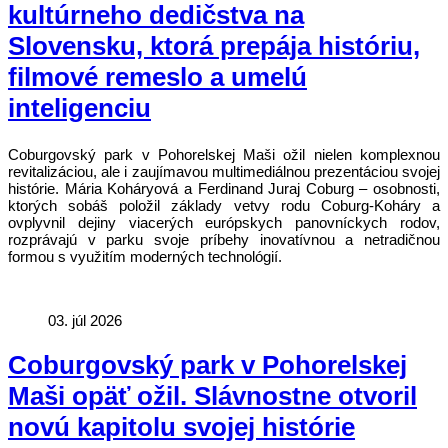
kultúrneho dedičstva na
Slovensku, ktorá prepája históriu,
filmové remeslo a umelú
inteligenciu
Coburgovský park v Pohorelskej Maši ožil nielen komplexnou
revitalizáciou, ale i zaujímavou multimediálnou prezentáciou svojej
histórie. Mária Koháryová a Ferdinand Juraj Coburg – osobnosti,
ktorých sobáš položil základy vetvy rodu Coburg-Koháry a
ovplyvnil dejiny viacerých európskych panovníckych rodov,
rozprávajú v parku svoje príbehy inovatívnou a netradičnou
formou s využitím moderných technológií.
03. júl 2026
Coburgovský park v Pohorelskej
Maši opäť ožil. Slávnostne otvoril
novú kapitolu svojej histórie