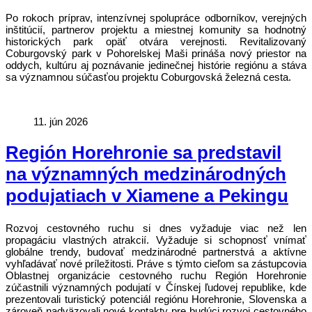
Po rokoch príprav, intenzívnej spolupráce odborníkov, verejných
inštitúcií, partnerov projektu a miestnej komunity sa hodnotný
historických park opäť otvára verejnosti. Revitalizovaný
Coburgovský park v Pohorelskej Maši prináša nový priestor na
oddych, kultúru aj poznávanie jedinečnej histórie regiónu a stáva
sa významnou súčasťou projektu Coburgovská železná cesta.
11. jún 2026
Región Horehronie sa predstavil
na významných medzinárodných
podujatiach v Xiamene a Pekingu
Rozvoj cestovného ruchu si dnes vyžaduje viac než len
propagáciu vlastných atrakcií. Vyžaduje si schopnosť vnímať
globálne trendy, budovať medzinárodné partnerstvá a aktívne
vyhľadávať nové príležitosti. Práve s týmto cieľom sa zástupcovia
Oblastnej organizácie cestovného ruchu Región Horehronie
zúčastnili významných podujatí v Čínskej ľudovej republike, kde
prezentovali turistický potenciál regiónu Horehronie, Slovenska a
zároveň nadväzovali nové kontakty pre budúci rozvoj cestovného