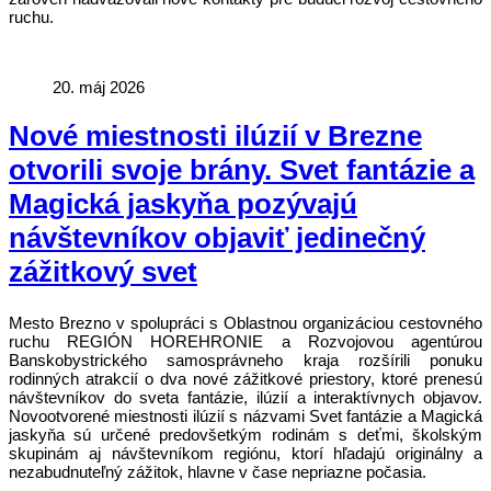
ruchu.
20. máj 2026
Nové miestnosti ilúzií v Brezne
otvorili svoje brány. Svet fantázie a
Magická jaskyňa pozývajú
návštevníkov objaviť jedinečný
zážitkový svet
Mesto Brezno v spolupráci s Oblastnou organizáciou cestovného
ruchu REGIÓN HOREHRONIE a Rozvojovou agentúrou
Banskobystrického samosprávneho kraja rozšírili ponuku
rodinných atrakcií o dva nové zážitkové priestory, ktoré prenesú
návštevníkov do sveta fantázie, ilúzií a interaktívnych objavov.
Novootvorené miestnosti ilúzií s názvami Svet fantázie a Magická
jaskyňa sú určené predovšetkým rodinám s deťmi, školským
skupinám aj návštevníkom regiónu, ktorí hľadajú originálny a
nezabudnuteľný zážitok, hlavne v čase nepriazne počasia.