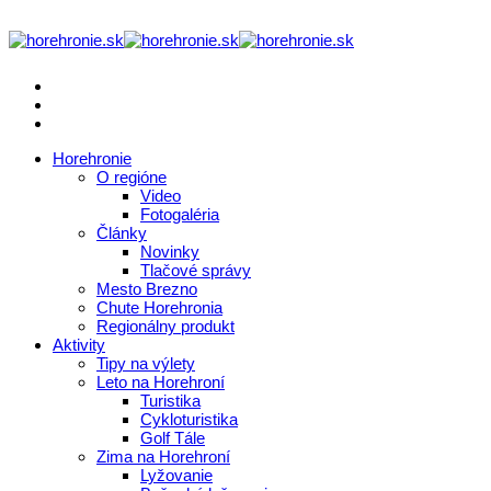
Horehronie
O regióne
Video
Fotogaléria
Články
Novinky
Tlačové správy
Mesto Brezno
Chute Horehronia
Regionálny produkt
Aktivity
Tipy na výlety
Leto na Horehroní
Turistika
Cykloturistika
Golf Tále
Zima na Horehroní
Lyžovanie