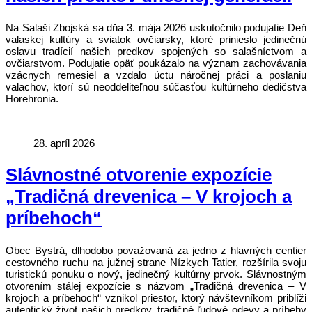
Na Salaši Zbojská sa dňa 3. mája 2026 uskutočnilo podujatie Deň
valaskej kultúry a sviatok ovčiarsky, ktoré prinieslo jedinečnú
oslavu tradícií našich predkov spojených so salašníctvom a
ovčiarstvom. Podujatie opäť poukázalo na význam zachovávania
vzácnych remesiel a vzdalo úctu náročnej práci a poslaniu
valachov, ktorí sú neoddeliteľnou súčasťou kultúrneho dedičstva
Horehronia.
28. apríl 2026
Slávnostné otvorenie expozície
„Tradičná drevenica – V krojoch a
príbehoch“
Obec Bystrá, dlhodobo považovaná za jedno z hlavných centier
cestovného ruchu na južnej strane Nízkych Tatier, rozšírila svoju
turistickú ponuku o nový, jedinečný kultúrny prvok. Slávnostným
otvorením stálej expozície s názvom „Tradičná drevenica – V
krojoch a príbehoch“ vznikol priestor, ktorý návštevníkom priblíži
autentický život našich predkov, tradičné ľudové odevy a príbehy