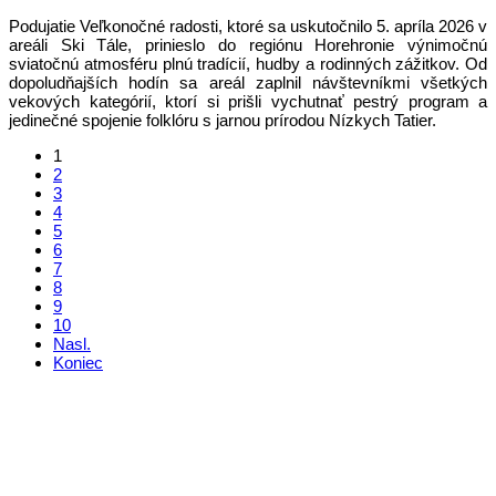
Podujatie Veľkonočné radosti, ktoré sa uskutočnilo 5. apríla 2026 v
areáli Ski Tále, prinieslo do regiónu Horehronie výnimočnú
sviatočnú atmosféru plnú tradícií, hudby a rodinných zážitkov. Od
dopoludňajších hodín sa areál zaplnil návštevníkmi všetkých
vekových kategórií, ktorí si prišli vychutnať pestrý program a
jedinečné spojenie folklóru s jarnou prírodou Nízkych Tatier.
1
2
3
4
5
6
7
8
9
10
Nasl.
Koniec