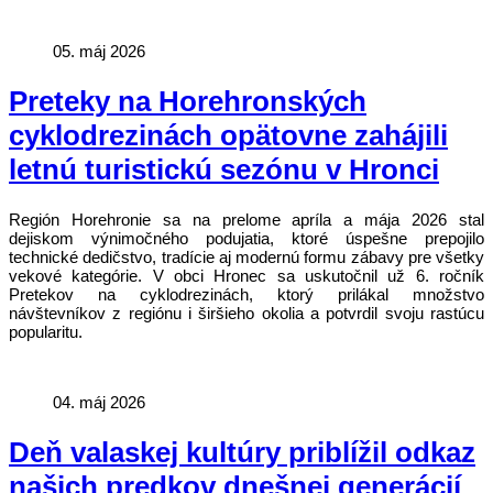
05. máj 2026
Preteky na Horehronských
cyklodrezinách opätovne zahájili
letnú turistickú sezónu v Hronci
Región Horehronie sa na prelome apríla a mája 2026 stal
dejiskom výnimočného podujatia, ktoré úspešne prepojilo
technické dedičstvo, tradície aj modernú formu zábavy pre všetky
vekové kategórie. V obci Hronec sa uskutočnil už 6. ročník
Pretekov na cyklodrezinách, ktorý prilákal množstvo
návštevníkov z regiónu i širšieho okolia a potvrdil svoju rastúcu
popularitu.
04. máj 2026
Deň valaskej kultúry priblížil odkaz
našich predkov dnešnej generácií