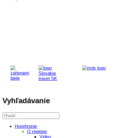
Aktivita realizovaná s finančnou podporou
Ministerstva cestovného ruchu
a športu Slovenskej republiky
Vyhľadávanie
Horehronie
O regióne
Video