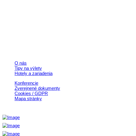
Kontakt
+421 911 633 119
info@horehronie.sk
© 2026, Horehronie.sk
Rýchle odkazy
O nás
Tipy na výlety
Hotely a zariadenia
Konferencie
Zverejnené dokumenty
Cookies / GDPR
Mapa stránky