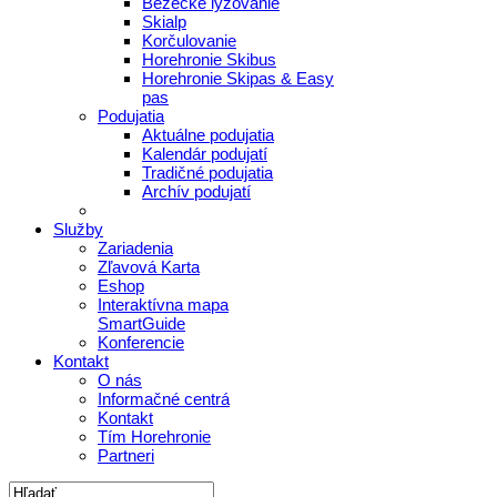
Bežecké lyžovanie
Skialp
Korčulovanie
Horehronie Skibus
Horehronie Skipas & Easy
pas
Podujatia
Aktuálne podujatia
Kalendár podujatí
Tradičné podujatia
Archív podujatí
Služby
Zariadenia
Zľavová Karta
Eshop
Interaktívna mapa
SmartGuide
Konferencie
Kontakt
O nás
Informačné centrá
Kontakt
Tím Horehronie
Partneri