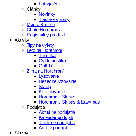
Fotogaléria
Články
Novinky
Tlačové správy
Mesto Brezno
Chute Horehronia
Regionálny produkt
Aktivity
Tipy na výlety
Leto na Horehroní
Turistika
Cykloturistika
Golf Tále
Zima na Horehroní
Lyžovanie
Bežecké lyžovanie
Skialp
Korčulovanie
Horehronie Skibus
Horehronie Skipas & Easy pas
Podujatia
Aktuálne podujatia
Kalendár podujatí
Tradičné podujatia
Archív podujatí
Služby