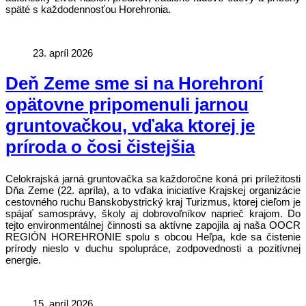
späté s každodennosťou Horehronia.
23. apríl 2026
Deň Zeme sme si na Horehroní
opätovne pripomenuli jarnou
gruntovačkou, vďaka ktorej je
príroda o čosi čistejšia
Celokrajská jarná gruntovačka sa každoročne koná pri príležitosti
Dňa Zeme (22. apríla), a to vďaka iniciatíve Krajskej organizácie
cestovného ruchu Banskobystrický kraj Turizmus, ktorej cieľom je
spájať samosprávy, školy aj dobrovoľníkov naprieč krajom. Do
tejto environmentálnej činnosti sa aktívne zapojila aj naša OOCR
REGIÓN HOREHRONIE spolu s obcou Heľpa, kde sa čistenie
prírody nieslo v duchu spolupráce, zodpovednosti a pozitívnej
energie.
15. apríl 2026