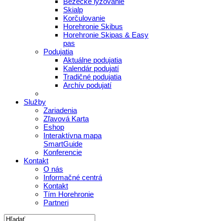
Bežecké lyžovanie
Skialp
Korčulovanie
Horehronie Skibus
Horehronie Skipas & Easy
pas
Podujatia
Aktuálne podujatia
Kalendár podujatí
Tradičné podujatia
Archív podujatí
Služby
Zariadenia
Zľavová Karta
Eshop
Interaktívna mapa
SmartGuide
Konferencie
Kontakt
O nás
Informačné centrá
Kontakt
Tím Horehronie
Partneri