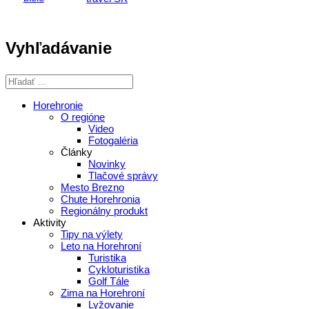
Vyhľadávanie
Horehronie
O regióne
Video
Fotogaléria
Články
Novinky
Tlačové správy
Mesto Brezno
Chute Horehronia
Regionálny produkt
Aktivity
Tipy na výlety
Leto na Horehroní
Turistika
Cykloturistika
Golf Tále
Zima na Horehroní
Lyžovanie