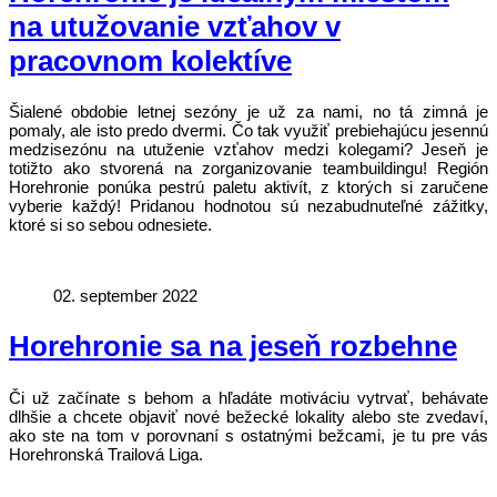
na utužovanie vzťahov v
pracovnom kolektíve
Šialené obdobie letnej sezóny je už za nami, no tá zimná je
pomaly, ale isto predo dvermi. Čo tak využiť prebiehajúcu jesennú
medzisezónu na utuženie vzťahov medzi kolegami? Jeseň je
totižto ako stvorená na zorganizovanie teambuildingu! Región
Horehronie ponúka pestrú paletu aktivít, z ktorých si zaručene
vyberie každý! Pridanou hodnotou sú nezabudnuteľné zážitky,
ktoré si so sebou odnesiete.
02. september 2022
Horehronie sa na jeseň rozbehne
Či už začínate s behom a hľadáte motiváciu vytrvať, behávate
dlhšie a chcete objaviť nové bežecké lokality alebo ste zvedaví,
ako ste na tom v porovnaní s ostatnými bežcami, je tu pre vás
Horehronská Trailová Liga.