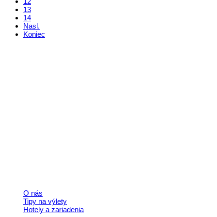
12
13
14
Nasl.
Koniec
Kontakt
+421 911 633 119
info@horehronie.sk
© 2026, Horehronie.sk
Rýchle odkazy
O nás
Tipy na výlety
Hotely a zariadenia