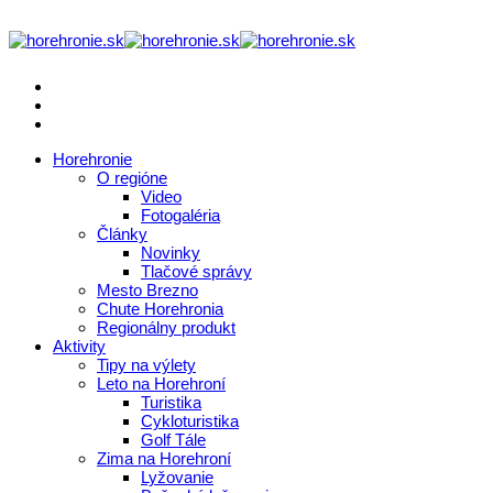
Horehronie
O regióne
Video
Fotogaléria
Články
Novinky
Tlačové správy
Mesto Brezno
Chute Horehronia
Regionálny produkt
Aktivity
Tipy na výlety
Leto na Horehroní
Turistika
Cykloturistika
Golf Tále
Zima na Horehroní
Lyžovanie