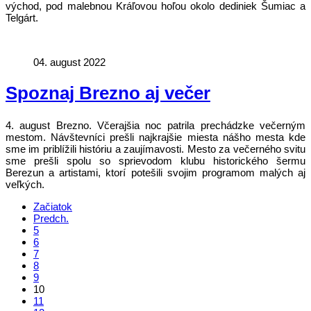
východ, pod malebnou Kráľovou hoľou okolo dediniek Šumiac a
Telgárt.
04. august 2022
Spoznaj Brezno aj večer
4. august Brezno. Včerajšia noc patrila prechádzke večerným
mestom. Návštevníci prešli najkrajšie miesta nášho mesta kde
sme im priblížili históriu a zaujímavosti. Mesto za večerného svitu
sme prešli spolu so sprievodom klubu historického šermu
Berezun a artistami, ktorí potešili svojim programom malých aj
veľkých.
Začiatok
Predch.
5
6
7
8
9
10
11