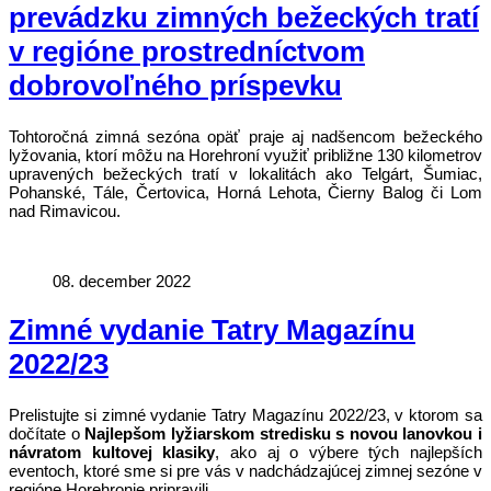
prevádzku zimných bežeckých tratí
v regióne prostredníctvom
dobrovoľného príspevku
Tohtoročná zimná sezóna opäť praje aj nadšencom bežeckého
lyžovania, ktorí môžu na Horehroní využiť približne 130 kilometrov
upravených bežeckých tratí v lokalitách ako Telgárt, Šumiac,
Pohanské, Tále, Čertovica, Horná Lehota, Čierny Balog či Lom
nad Rimavicou.
08. december 2022
Zimné vydanie Tatry Magazínu
2022/23
Prelistujte si zimné vydanie Tatry Magazínu 2022/23, v ktorom sa
dočítate o
Najlepšom lyžiarskom stredisku s novou lanovkou i
návratom kultovej klasiky
, ako aj o výbere tých najlepších
eventoch, ktoré sme si pre vás v nadchádzajúcej zimnej sezóne v
regióne Horehronie pripravili.