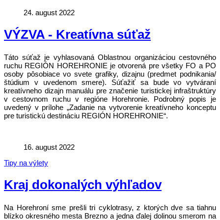
24. august 2022
VÝZVA - Kreatívna súťaž
Táto súťaž je vyhlasovaná Oblastnou organizáciou cestovného
ruchu REGIÓN HOREHRONIE je otvorená pre všetky FO a PO
osoby pôsobiace vo svete grafiky, dizajnu (predmet podnikania/
štúdium v uvedenom smere). Súťažiť sa bude vo vytváraní
kreatívneho dizajn manuálu pre značenie turistickej infraštruktúry
v cestovnom ruchu v regióne Horehronie. Podrobný popis je
uvedený v prílohe „Zadanie na vytvorenie kreatívneho konceptu
pre turistickú destináciu REGIÓN HOREHRONIE“.
16. august 2022
Tipy na výlety
Kraj dokonalých výhľadov
Na Horehroní sme prešli tri cyklotrasy, z ktorých dve sa tiahnu
blízko okresného mesta Brezno a jedna ďalej dolinou smerom na