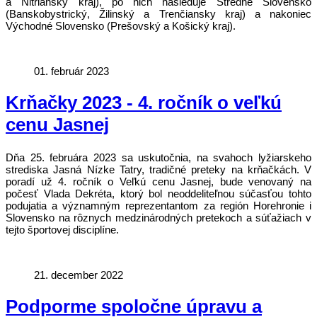
a Nitriansky kraj), po nich nasleduje Stredné Slovensko
(Banskobystrický, Žilinský a Trenčiansky kraj) a nakoniec
Východné Slovensko (Prešovský a Košický kraj).
01. február 2023
Krňačky 2023 - 4. ročník o veľkú
cenu Jasnej
Dňa 25. februára 2023 sa uskutočnia, na svahoch lyžiarskeho
strediska Jasná Nízke Tatry, tradičné preteky na krňačkách. V
poradí už 4. ročník o Veľkú cenu Jasnej, bude venovaný na
počesť Vlada Dekréta, ktorý bol neoddeliteľnou súčasťou tohto
podujatia a významným reprezentantom za región Horehronie i
Slovensko na rôznych medzinárodných pretekoch a súťažiach v
tejto športovej disciplíne.
21. december 2022
Podporme spoločne úpravu a