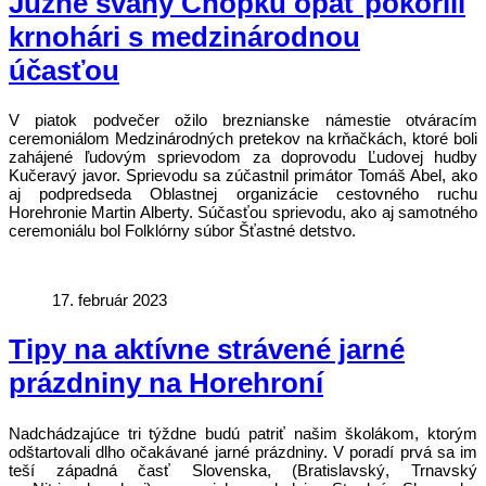
Južné svahy Chopku opäť pokorili
krnohári s medzinárodnou
účasťou
V piatok podvečer ožilo breznianske námestie otváracím
ceremoniálom Medzinárodných pretekov na krňačkách, ktoré boli
zahájené ľudovým sprievodom za doprovodu Ľudovej hudby
Kučeravý javor. Sprievodu sa zúčastnil primátor Tomáš Abel, ako
aj podpredseda Oblastnej organizácie cestovného ruchu
Horehronie Martin Alberty. Súčasťou sprievodu, ako aj samotného
ceremoniálu bol Folklórny súbor Šťastné detstvo.
17. február 2023
Tipy na aktívne strávené jarné
prázdniny na Horehroní
Nadchádzajúce tri týždne budú patriť našim školákom, ktorým
odštartovali dlho očakávané jarné prázdniny. V poradí prvá sa im
teší západná časť Slovenska, (Bratislavský, Trnavský