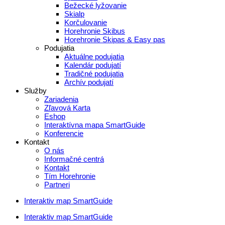
Bežecké lyžovanie
Skialp
Korčulovanie
Horehronie Skibus
Horehronie Skipas & Easy pas
Podujatia
Aktuálne podujatia
Kalendár podujatí
Tradičné podujatia
Archív podujatí
Služby
Zariadenia
Zľavová Karta
Eshop
Interaktívna mapa SmartGuide
Konferencie
Kontakt
O nás
Informačné centrá
Kontakt
Tím Horehronie
Partneri
Interaktiv map SmartGuide
Interaktiv map SmartGuide