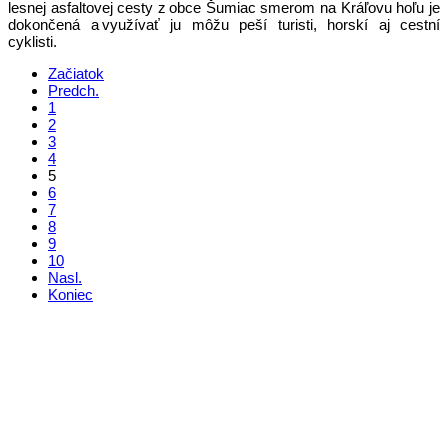
lesnej asfaltovej cesty z obce Šumiac smerom na Kráľovu hoľu je
dokončená a využívať ju môžu peší turisti, horskí aj cestní
cyklisti.
Začiatok
Predch.
1
2
3
4
5
6
7
8
9
10
Nasl.
Koniec
Kontakt