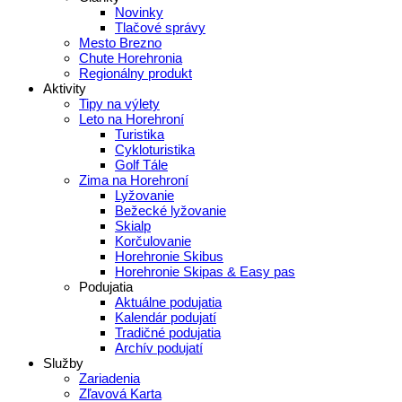
Novinky
Tlačové správy
Mesto Brezno
Chute Horehronia
Regionálny produkt
Aktivity
Tipy na výlety
Leto na Horehroní
Turistika
Cykloturistika
Golf Tále
Zima na Horehroní
Lyžovanie
Bežecké lyžovanie
Skialp
Korčulovanie
Horehronie Skibus
Horehronie Skipas & Easy pas
Podujatia
Aktuálne podujatia
Kalendár podujatí
Tradičné podujatia
Archív podujatí
Služby
Zariadenia
Zľavová Karta