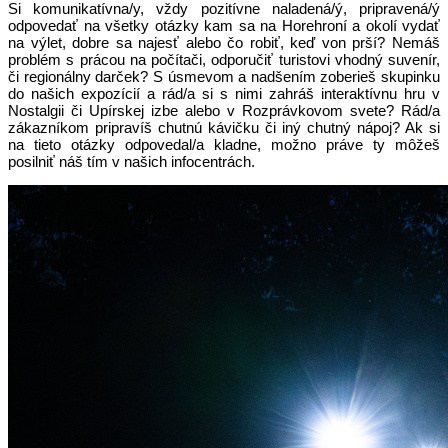
Si komunikatívna/y, vždy pozitívne naladená/ý, pripravená/ý
odpovedať na všetky otázky kam sa na Horehroní a okolí vydať
na výlet, dobre sa najesť alebo čo robiť, keď von prší? Nemáš
problém s prácou na počítači, odporučiť turistovi vhodný suvenír,
či regionálny darček? S úsmevom a nadšením zoberieš skupinku
do našich expozícií a rád/a si s nimi zahráš interaktívnu hru v
Nostalgii či Upírskej izbe alebo v Rozprávkovom svete? Rád/a
zákazníkom pripravíš chutnú kávičku či iný chutný nápoj? Ak si
na tieto otázky odpovedal/a kladne, možno práve ty môžeš
posilniť náš tím v našich infocentrách.