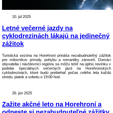
10. júl 2025
Letné večerné jazdy na
cyklodrezinách lákajú na jedinečný
zážitok
Turistická sezóna na Horehroní prináša nezabudnuteľný zážitok
pre milovníkov prírody, pohybu a romantiky zároveň. Domáci
obyvatelia i návštevníci regiónu sa môžu tešiť na úplnú novinku v
podobe špeciálnych večerných jázd na Horehronských
cyklodrezinách, ktoré budú prebiehať počas celého leta každú
stredu, piatok a sobotu o 19:00 hod.
26. jún 2025
Zažite akčné leto na Horehroní a
odneste si nezabudnuteľné zážitky