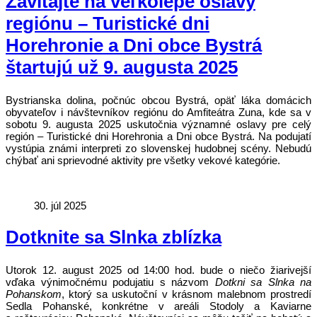
Zavítajte na veľkolepé oslavy
regiónu – Turistické dni
Horehronie a Dni obce Bystrá
štartujú už 9. augusta 2025
Bystrianska dolina, počnúc obcou Bystrá, opäť láka domácich
obyvateľov i návštevníkov regiónu do Amfiteátra Zuna, kde sa v
sobotu 9. augusta 2025 uskutočnia významné oslavy pre celý
región – Turistické dni Horehronia a Dni obce Bystrá. Na podujatí
vystúpia známi interpreti zo slovenskej hudobnej scény. Nebudú
chýbať ani sprievodné aktivity pre všetky vekové kategórie.
30. júl 2025
Dotknite sa Slnka zblízka
Utorok 12. august 2025 od 14:00 hod. bude o niečo žiarivejší
vďaka výnimočnému podujatiu s názvom
Dotkni sa Slnka na
Pohanskom
, ktorý sa uskutoční v krásnom malebnom prostredí
Sedla Pohanské, konkrétne v areáli Stodoly a Kaviarne