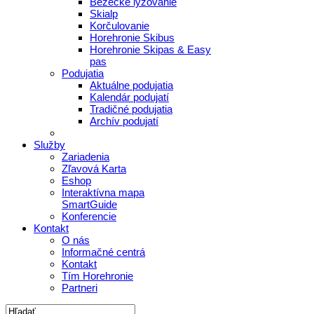
Bežecké lyžovanie
Skialp
Korčulovanie
Horehronie Skibus
Horehronie Skipas & Easy
pas
Podujatia
Aktuálne podujatia
Kalendár podujatí
Tradičné podujatia
Archív podujatí
Služby
Zariadenia
Zľavová Karta
Eshop
Interaktívna mapa
SmartGuide
Konferencie
Kontakt
O nás
Informačné centrá
Kontakt
Tím Horehronie
Partneri