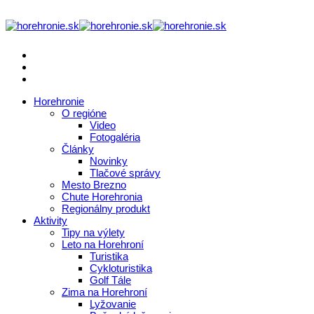
Horehronie
O regióne
Video
Fotogaléria
Články
Novinky
Tlačové správy
Mesto Brezno
Chute Horehronia
Regionálny produkt
Aktivity
Tipy na výlety
Leto na Horehroní
Turistika
Cykloturistika
Golf Tále
Zima na Horehroní
Lyžovanie