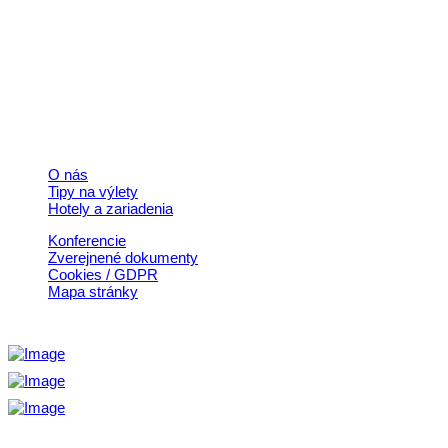
+421 911 633 119
info@horehronie.sk
© 2026, Horehronie.sk
Rýchle odkazy
O nás
Tipy na výlety
Hotely a zariadenia
Konferencie
Zverejnené dokumenty
Cookies / GDPR
Mapa stránky