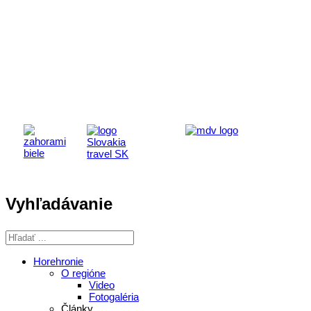
Aktivita realizovaná s finančnou podporou
Ministerstva cestovného ruchu
a športu Slovenskej republiky
Vyhľadávanie
Horehronie
O regióne
Video
Fotogaléria
Články