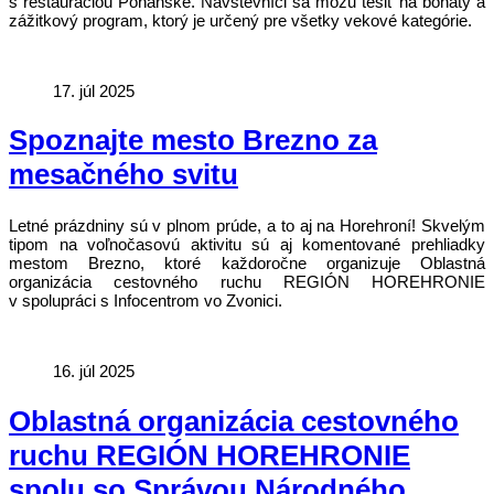
s reštauráciou Pohanské. Návštevníci sa môžu tešiť na bohatý a
zážitkový program, ktorý je určený pre všetky vekové kategórie.
17. júl 2025
Spoznajte mesto Brezno za
mesačného svitu
Letné prázdniny sú v plnom prúde, a to aj na Horehroní! Skvelým
tipom na voľnočasovú aktivitu sú aj komentované prehliadky
mestom Brezno, ktoré každoročne organizuje Oblastná
organizácia cestovného ruchu REGIÓN HOREHRONIE
v spolupráci s Infocentrom vo Zvonici.
16. júl 2025
Oblastná organizácia cestovného
ruchu REGIÓN HOREHRONIE
spolu so Správou Národného