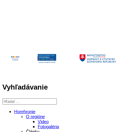
Aktivita realizovaná s finančnou podporou
Ministerstva cestovného ruchu
a športu Slovenskej republiky
Vyhľadávanie
Horehronie
O regióne
Video
Fotogaléria
Články