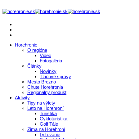
Horehronie
O regióne
Video
Fotogaléria
Články
Novinky
Tlačové správy
Mesto Brezno
Chute Horehronia
Regionálny produkt
Aktivity
Tipy na výlety
Leto na Horehroní
Turistika
Cykloturistika
Golf Tále
Zima na Horehroní
Lyžovanie