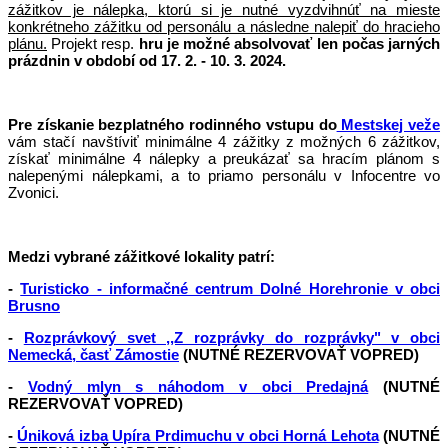
zážitkov je nálepka, ktorú si je nutné vyzdvihnúť na mieste
konkrétneho zážitku od personálu a následne nalepiť do hracieho
plánu.
Projekt resp.
hru je možné absolvovať len počas jarných
prázdnin v období od 17. 2. - 10. 3. 2024.
Pre získanie bezplatného rodinného vstupu do
Mestskej veže
vám stačí navštíviť minimálne 4 zážitky z možných 6 zážitkov,
získať minimálne 4 nálepky a preukázať sa hracím plánom s
nalepenými nálepkami, a to priamo personálu v Infocentre vo
Zvonici.
Medzi vybrané zážitkové lokality patrí:
-
Turisticko - informačné centrum Dolné Horehronie v obci
Brusno
-
Rozprávkový svet ,,Z rozprávky do rozprávky" v obci
Nemecká, časť Zámostie
(NUTNÉ REZERVOVAŤ VOPRED)
-
Vodný mlyn s náhodom v obci Predajná
(NUTNÉ
REZERVOVAŤ VOPRED)
-
Úniková izba Upíra Prdimuchu v obci Horná Lehota
(NUTNÉ