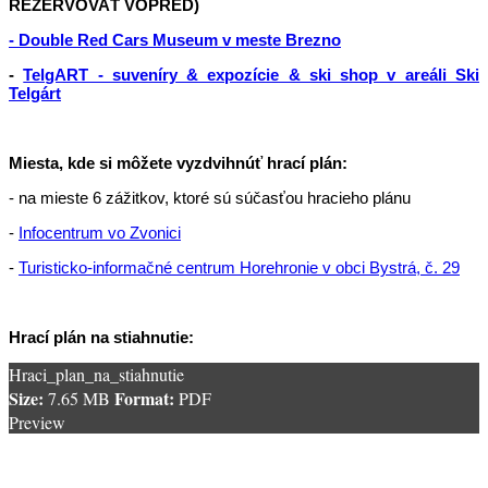
REZERVOVAŤ VOPRED)
- Double Red Cars Museum v meste Brezno
-
TelgART - suveníry & expozície & ski shop v areáli Ski
Telgárt
Miesta, kde si môžete vyzdvihnúť hrací plán:
- na mieste 6 zážitkov, ktoré sú súčasťou hracieho plánu
-
Infocentrum vo Zvonici
-
Turisticko-informačné centrum Horehronie v obci Bystrá, č. 29
Hrací plán na stiahnutie:
Hraci_plan_na_stiahnutie
Size:
Format:
7.65 MB
PDF
Preview