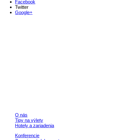
Facebook
Twitter
Google+
Kontakt
+421 911 633 119
info@horehronie.sk
© 2026, Horehronie.sk
Rýchle odkazy
O nás
Tipy na výlety
Hotely a zariadenia
Konferencie