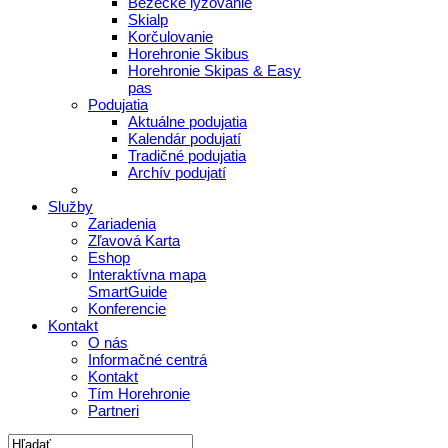
Bežecké lyžovanie
Skialp
Korčulovanie
Horehronie Skibus
Horehronie Skipas & Easy
pas
Podujatia
Aktuálne podujatia
Kalendár podujatí
Tradičné podujatia
Archív podujatí
Služby
Zariadenia
Zľavová Karta
Eshop
Interaktívna mapa
SmartGuide
Konferencie
Kontakt
O nás
Informačné centrá
Kontakt
Tím Horehronie
Partneri