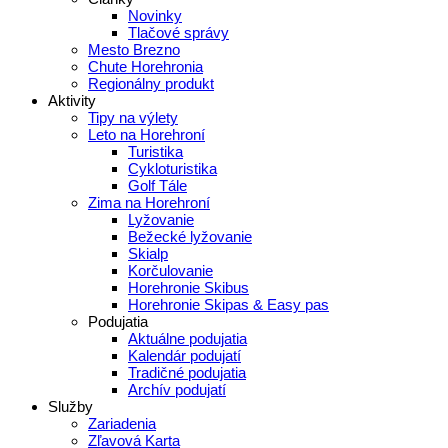
Novinky
Tlačové správy
Mesto Brezno
Chute Horehronia
Regionálny produkt
Aktivity
Tipy na výlety
Leto na Horehroní
Turistika
Cykloturistika
Golf Tále
Zima na Horehroní
Lyžovanie
Bežecké lyžovanie
Skialp
Korčulovanie
Horehronie Skibus
Horehronie Skipas & Easy pas
Podujatia
Aktuálne podujatia
Kalendár podujatí
Tradičné podujatia
Archív podujatí
Služby
Zariadenia
Zľavová Karta