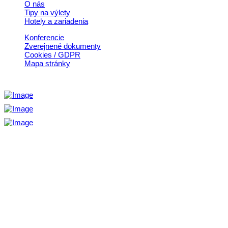
O nás
Tipy na výlety
Hotely a zariadenia
Konferencie
Zverejnené dokumenty
Cookies / GDPR
Mapa stránky
Aktivita realizovaná s finančnou podporou
Ministerstva cestovného ruchu
a športu Slovenskej republiky