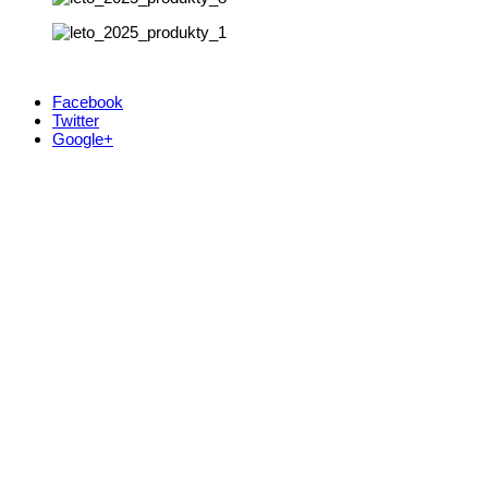
Facebook
Twitter
Google+
Kontakt
+421 911 633 119
info@horehronie.sk
© 2026, Horehronie.sk
Rýchle odkazy