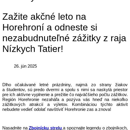
Zažite akčné leto na
Horehroní a odneste si
nezabudnuteľné zážitky z raja
Nízkych Tatier!
26. jún 2025
Dlho očakávané letné prázdniny, najmä zo strany žiakov
a študentov, sú predo dvermi a spolu s nimi sa naskytá priestor
pre ich aktívne vyplnenie a prežitie čo najväčšieho počtu zážitkov.
Región Horehronie nezaháľa a pozýva vás hneď na niekoľko
zážitkových atrakcií a výletov. Kombináciou týchto aktivít
nebudete vedieť odolať navštíviť Horehronie zas a znova!
Nasadnite na
Zbojnícku strelu
a spoznajte legendu o zbojníkoch,