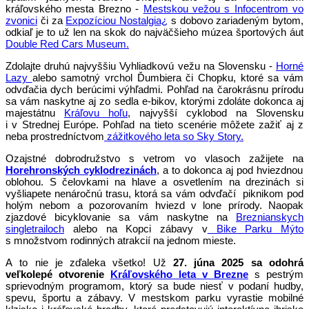
kráľovského mesta Brezno -
Mestskou vežou s Infocentrom vo
zvonici
či za
Expozíciou Nostalgia¿
s dobovo zariadeným bytom,
odkiaľ je to už len na skok do najväčšieho múzea športových áut
Double Red Cars Museum.
Zdolajte druhú najvyššiu Vyhliadkovú vežu na Slovensku -
Horné
Lazy
alebo samotný vrchol Ďumbiera či Chopku, ktoré sa vám
odvďačia dych berúcimi výhľadmi. Pohľad na čarokrásnu prírodu
sa vám naskytne aj zo sedla e-bikov, ktorými zdoláte dokonca aj
majestátnu
Kráľovu hoľu
, najvyšší cyklobod na Slovensku
i v Strednej Európe. Pohľad na tieto scenérie môžete zažiť aj z
neba prostredníctvom
zážitkového leta so Sky Story.
Ozajstné dobrodružstvo s vetrom vo vlasoch zažijete na
Horehronských cyklodrezinách
, a to dokonca aj pod hviezdnou
oblohou. S čelovkami na hlave a osvetlením na drezinách si
vyšliapete nenáročnú trasu, ktorá sa vám odvďačí piknikom pod
holým nebom a pozorovaním hviezd v lone prírody. Naopak
zjazdové bicyklovanie sa vám naskytne na
Breznianskych
singletrailoch
alebo na Kopci zábavy v
Bike Parku Mýto
s množstvom rodinných atrakcií na jednom mieste.
A to nie je zďaleka všetko! Už
27. júna 2025 sa odohrá
veľkolepé otvorenie
Kráľovského leta v Brezne
s pestrým
sprievodným programom, ktorý sa bude niesť v podaní hudby,
spevu, športu a zábavy. V mestskom parku vyrastie mobilné