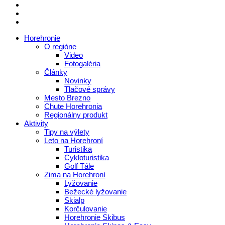
Horehronie
O regióne
Video
Fotogaléria
Články
Novinky
Tlačové správy
Mesto Brezno
Chute Horehronia
Regionálny produkt
Aktivity
Tipy na výlety
Leto na Horehroní
Turistika
Cykloturistika
Golf Tále
Zima na Horehroní
Lyžovanie
Bežecké lyžovanie
Skialp
Korčulovanie
Horehronie Skibus