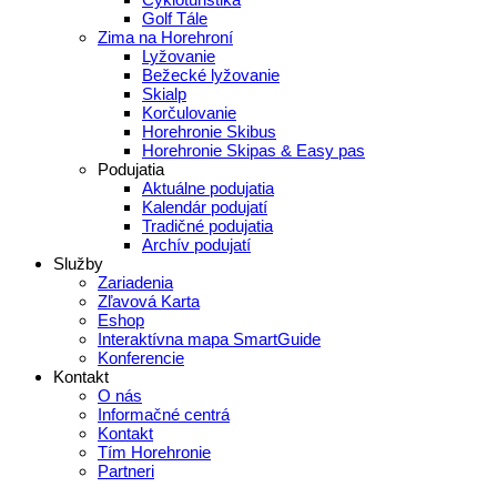
Golf Tále
Zima na Horehroní
Lyžovanie
Bežecké lyžovanie
Skialp
Korčulovanie
Horehronie Skibus
Horehronie Skipas & Easy pas
Podujatia
Aktuálne podujatia
Kalendár podujatí
Tradičné podujatia
Archív podujatí
Služby
Zariadenia
Zľavová Karta
Eshop
Interaktívna mapa SmartGuide
Konferencie
Kontakt
O nás
Informačné centrá
Kontakt
Tím Horehronie
Partneri