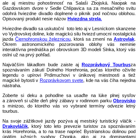
ale aj miestnu pohostinnosť na Salaši Zbojská. Naopak na
Gazdovskom dvore v Sedle Chlípavica sa za mesačného svitu
odohrá hviezdne divadlo doplnené o piknik pod nočnou oblohou.
Opisovaný produkt nesie názov
Hviezdna strela
.
Hviezdne divadlo sa uskutoční toto leto aj v Lesníckom skanzene
vo Vydrovskej doline, kde magickú silu hviezd umocní nostalgická
jazda
Čiernohronskou železnicou
, ktorá sa zmení na
Astrovlak
.
Okrem astronomického pozorovania oblohy vás neminie
interaktívna prednáška pri obrovskom 3D modeli Slnka, ktorý vás
oslní už na prvý pohľad.
Najväčším lákadlom bude zaiste aj
Rozprávkový Tourbus
za
spoznávaním zákutí Dolného Horehronia, počas ktorého oživíte
legendu o upírovi Prdimuchovi v únikovej miestnosti a tiež
magické bytosti v
Rozprávkovom svete
, kde na vás číha nejedna
nástraha.
Zoberte si deku a pohodlne sa usaďte na lúke plnej sysľov
a zároveň si užite deň plný zábavy v rodinnom parku
Obrovisko
s minizoo, do ktorého vás vo vybrané termíny odvezie letný
tourbus.
Na svoje zážitkové jazdy pozýva aj mestský turistický vláčik -
Drakovláčik
, ktorý toto leto prevezie turistov za spoznávaním
krás Horehronia, a to na trase naprieč Bystrianskou dolinou pod
úpätím južných svahov Chopka, ako aj za dominantami