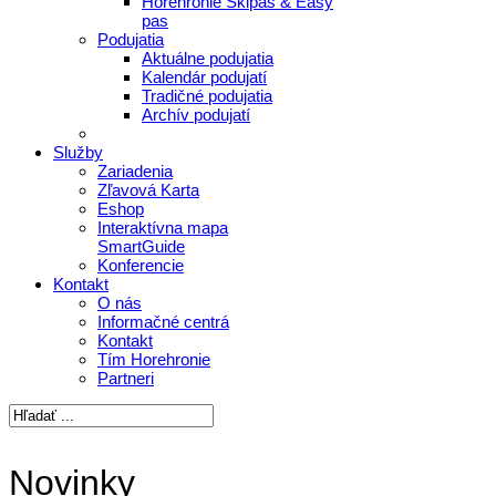
Horehronie Skipas & Easy
pas
Podujatia
Aktuálne podujatia
Kalendár podujatí
Tradičné podujatia
Archív podujatí
Služby
Zariadenia
Zľavová Karta
Eshop
Interaktívna mapa
SmartGuide
Konferencie
Kontakt
O nás
Informačné centrá
Kontakt
Tím Horehronie
Partneri
Novinky