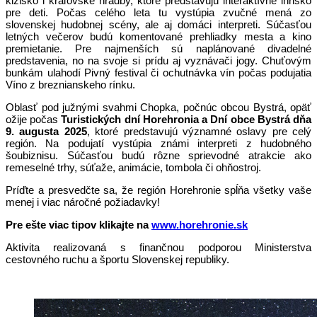
klzisko i kráľovské hradby, ktoré predstavujú interaktívne ihrisko
pre deti. Počas celého leta tu vystúpia zvučné mená zo
slovenskej hudobnej scény, ale aj domáci interpreti. Súčasťou
letných večerov budú komentované prehliadky mesta a kino
premietanie. Pre najmenších sú naplánované divadelné
predstavenia, no na svoje si prídu aj vyznávači jogy. Chuťovým
bunkám ulahodí Pivný festival či ochutnávka vín počas podujatia
Víno z breznianskeho rínku.
Oblasť pod južnými svahmi Chopka, počnúc obcou Bystrá, opäť
ožije počas
Turistických dní Horehronia a Dní obce Bystrá dňa
9. augusta 2025
, ktoré predstavujú významné oslavy pre celý
región. Na podujatí vystúpia známi interpreti z hudobného
šoubiznisu. Súčasťou budú rôzne sprievodné atrakcie ako
remeselné trhy, súťaže, animácie, tombola či ohňostroj.
Príďte a presvedčte sa, že región Horehronie spĺňa všetky vaše
menej i viac náročné požiadavky!
Pre ešte viac tipov klikajte na
www.horehronie.sk
Aktivita realizovaná s finančnou podporou Ministerstva
cestovného ruchu a športu Slovenskej republiky.