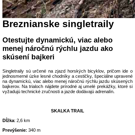
Breznianske singletraily
Otestujte dynamickú, viac alebo
menej náročnú rýchlu jazdu ako
skúsení bajkeri
Singletraily sú určené na zjazd horských bicyklov, pričom ide o
jednosmerné úzke lesné chodníky a cestičky, špeciálne upravené
na dynamickú, viac alebo menej náročnú rýchlu jazdu skúsených
bajkerov. Na trialoch nájdete prírodné aj umelé prekážky, ktoré si
vyžadujú technické zručnosti a jazde dodávajú adrenalín.
SKALKA TRAIL
Dĺžka
: 2,6 km
Prevýšenie:
340 m