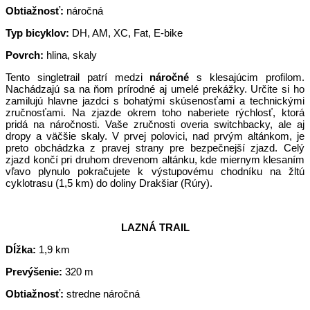
Obtiažnosť:
náročná
Typ bicyklov:
DH, AM, XC, Fat, E-bike
Povrch:
hlina, skaly
Tento singletrail patrí medzi
náročné
s klesajúcim profilom.
Nachádzajú sa na ňom prírodné aj umelé prekážky. Určite si ho
zamilujú hlavne jazdci s bohatými skúsenosťami a technickými
zručnosťami. Na zjazde okrem toho naberiete rýchlosť, ktorá
pridá na náročnosti. Vaše zručnosti overia switchbacky, ale aj
dropy a väčšie skaly. V prvej polovici, nad prvým altánkom, je
preto obchádzka z pravej strany pre bezpečnejší zjazd. Celý
zjazd končí pri druhom drevenom altánku, kde miernym klesaním
vľavo plynulo pokračujete k výstupovému chodníku na žltú
cyklotrasu (1,5 km) do doliny Drakšiar (Rúry).
LAZNÁ TRAIL
Dĺžka:
1,9 km
Prevýšenie:
320 m
Obtiažnosť:
stredne náročná