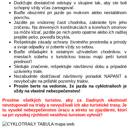
Dodržujte dostatočné odstupy v skupine tak, aby ste boli
schopný vždy včas zareagovať.
Buďte obozretní pri jazde po mokrom alebo nestabilnom
povrchu.
Jazdite po vnútornej časti chodníka, zabránite tým jeho
zničeniu. Na drevených konštrukciách a koreňoch stromov
sa môže kĺzať, jazdite po nich preto opatrne alebo ich radšej
prejdite pešo, povedľa bicykla.
Rešpektujte zásady ochrany životného prostredia a prírody
a svoje odpadky si zoberte vždy so sebou.
Buďte ohľaduplní k ostatným užívateľom chodníkov, v
miestach súbehu s turistickou trasou majú peší turisti
prednosť!
Sledujte značenie, rešpektujte návštevnú dobu a prípadné
uzávierky trate.
Nezabudnite dodržiavať návštevný poriadok NAPANT a
nevybočujte na priľahlé pozemky trialov.
Prosím berte na vedomie, že jazda na cyklotrailoch je
vždy na vlastné nebezpečenstvo!
Prosíme všetkých turistov, aby za žiadnych okolností
nevstupovali na trialy a nevyužívali ich ako turistické trasy. Je
tu vysoké nebezpečenstvo úrazu a stretu so zjazdármi, ktorí
sa pri vysokej rýchlosti nestihnú turistom vyhnúť!