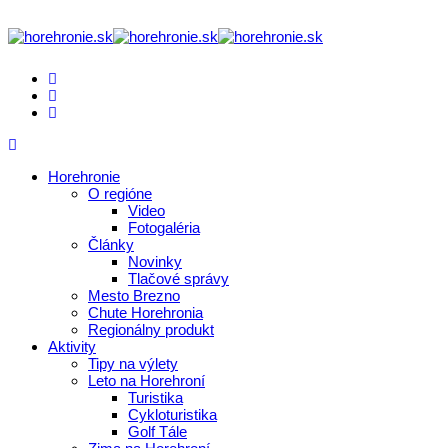
Horehronie
O regióne
Video
Fotogaléria
Články
Novinky
Tlačové správy
Mesto Brezno
Chute Horehronia
Regionálny produkt
Aktivity
Tipy na výlety
Leto na Horehroní
Turistika
Cykloturistika
Golf Tále