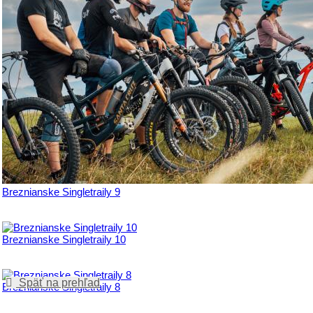
Breznianske Singletraily 9
Breznianske Singletraily 10
Späť na prehľad
Breznianske Singletraily 8