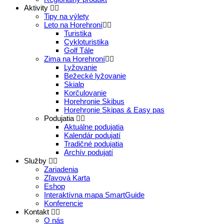
Aktivity
Tipy na výlety
Leto na Horehroní
Turistika
Cykloturistika
Golf Tále
Zima na Horehroní
Lyžovanie
Bežecké lyžovanie
Skialp
Korčulovanie
Horehronie Skibus
Horehronie Skipas & Easy pas
Podujatia
Aktuálne podujatia
Kalendár podujatí
Tradičné podujatia
Archív podujatí
Služby
Zariadenia
Zľavová Karta
Eshop
Interaktívna mapa SmartGuide
Konferencie
Kontakt
O nás