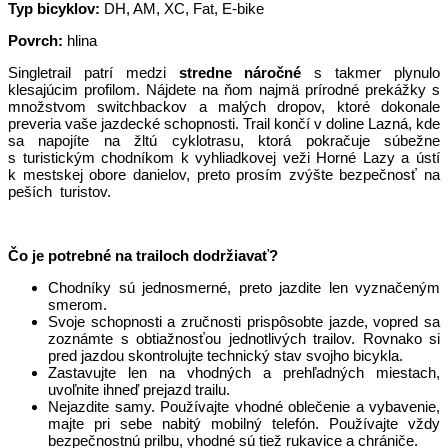
Typ bicyklov:
DH, AM, XC, Fat, E-bike
Povrch:
hlina
Singletrail patrí medzi
stredne náročné
s takmer plynulo
klesajúcim profilom. Nájdete na ňom najmä prírodné prekážky s
množstvom switchbackov a malých dropov, ktoré dokonale
preveria vaše jazdecké schopnosti. Trail končí v doline Lazná, kde
sa napojíte na žltú cyklotrasu, ktorá pokračuje súbežne
s turistickým chodníkom k vyhliadkovej veži Horné Lazy a ústí
k mestskej obore danielov, preto prosím zvýšte bezpečnosť na
peších turistov.
Čo je potrebné na trailoch dodržiavať?
Chodníky sú jednosmerné, preto jazdite len vyznačeným
smerom.
Svoje schopnosti a zručnosti prispôsobte jazde, vopred sa
zoznámte s obtiažnosťou jednotlivých trailov. Rovnako si
pred jazdou skontrolujte technický stav svojho bicykla.
Zastavujte len na vhodných a prehľadných miestach,
uvoľnite ihneď prejazd trailu.
Nejazdite samy. Používajte vhodné oblečenie a vybavenie,
majte pri sebe nabitý mobilný telefón. Používajte vždy
bezpečnostnú prilbu, vhodné sú tiež rukavice a chrániče.