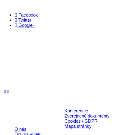
Facebook
Twitter
Google+
Kontakt
+421 911 633 119
info@horehronie.sk
© 2026, Horehronie.sk
Konferencie
Rýchle odkazy
Zverejnené dokumenty
Cookies / GDPR
Mapa stránky
O nás
Tipy na výlety