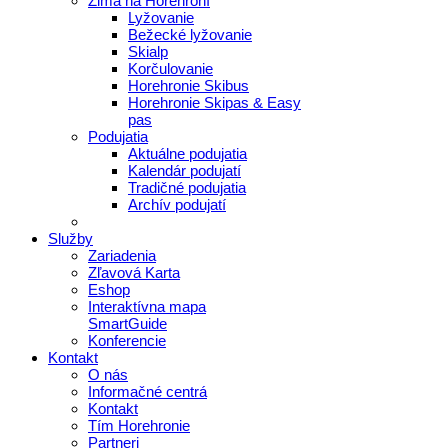
Zima na Horehroní
Lyžovanie
Bežecké lyžovanie
Skialp
Korčulovanie
Horehronie Skibus
Horehronie Skipas & Easy
pas
Podujatia
Aktuálne podujatia
Kalendár podujatí
Tradičné podujatia
Archív podujatí
Služby
Zariadenia
Zľavová Karta
Eshop
Interaktívna mapa
SmartGuide
Konferencie
Kontakt
O nás
Informačné centrá
Kontakt
Tím Horehronie
Partneri