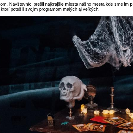
m. Návštevníci prešli najkrajšie miesta nášho mesta kde sme im pribl
 ktorí potešili svojim programom malých aj veľkých.