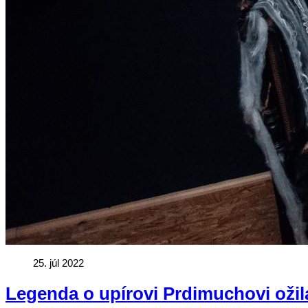
25. júl 2022
Legenda o upírovi Prdimuchovi ožila