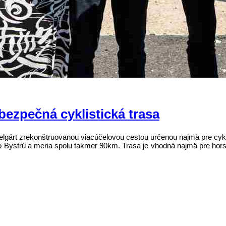
bezpečná cyklistická trasa
elgárt zrekonštruovanou viacúčelovou cestou určenou najmä pre cykli
po Bystrú a meria spolu takmer 90km. Trasa je vhodná najmä pre hors