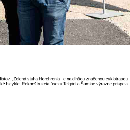
stov. „Zelená stuha Horehronia“ je najdlhšou značenou cyklotrasou
ké bicykle. Rekonštrukcia úseku Telgárt a Šumiac výrazne prispela