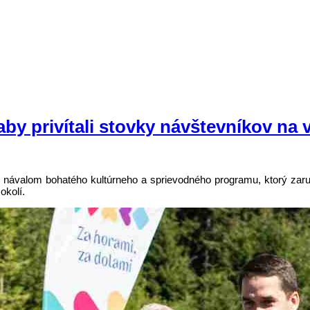
aby privítali stovky návštevníkov n
d návalom bohatého kultúrneho a sprievodného programu, ktorý zaruč
okolí.