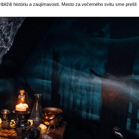
ížili históriu a zaujímavosti. Mesto za večerného svitu sme prešli