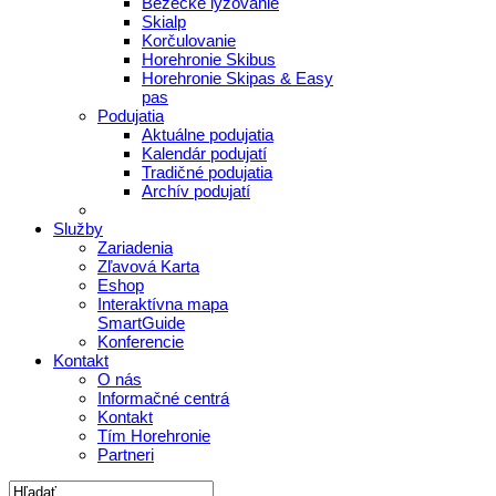
Bežecké lyžovanie
Skialp
Korčulovanie
Horehronie Skibus
Horehronie Skipas & Easy
pas
Podujatia
Aktuálne podujatia
Kalendár podujatí
Tradičné podujatia
Archív podujatí
Služby
Zariadenia
Zľavová Karta
Eshop
Interaktívna mapa
SmartGuide
Konferencie
Kontakt
O nás
Informačné centrá
Kontakt
Tím Horehronie
Partneri