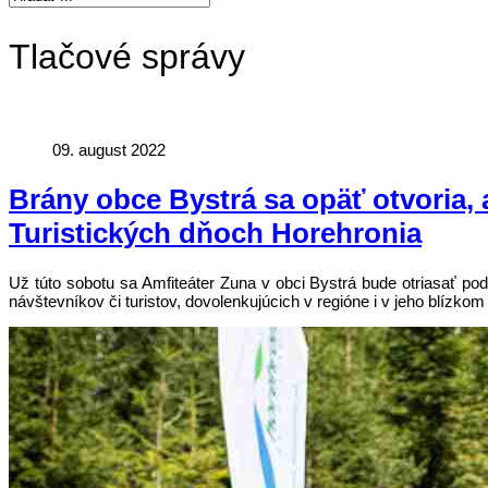
Tlačové správy
09. august 2022
Brány obce Bystrá sa opäť otvoria, 
Turistických dňoch Horehronia
Už túto sobotu sa Amfiteáter Zuna v obci Bystrá bude otriasať po
návštevníkov či turistov, dovolenkujúcich v regióne i v jeho blízkom 