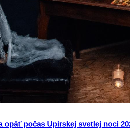
 opäť počas Upírskej svetlej noci 20