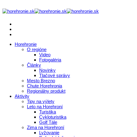
Horehronie
O regióne
Video
Fotogaléria
Články
Novinky
Tlačové správy
Mesto Brezno
Chute Horehronia
Regionálny produkt
Aktivity
Tipy na výlety
Leto na Horehroní
Turistika
Cykloturistika
Golf Tále
Zima na Horehroní
Lyžovanie