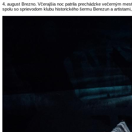
4. august Brezno. Včerajšia noc patrila prechádzke večerným mesto
spolu so sprievodom klubu historického šermu Berezun a artistami,