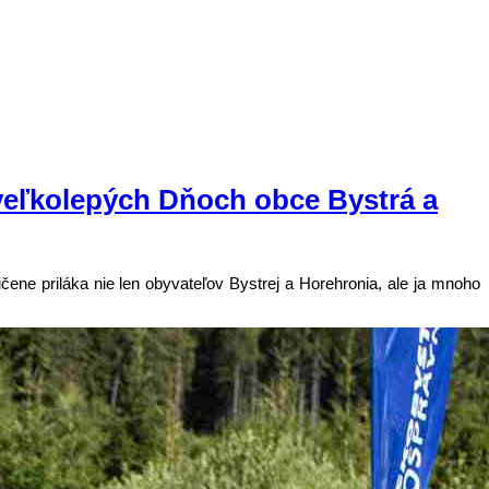
a veľkolepých Dňoch obce Bystrá a
ene priláka nie len obyvateľov Bystrej a Horehronia, ale ja mnoho