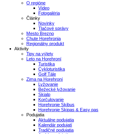
O regióne
Video
Fotogaléria
Články
Novinky
Tlačové správy
Mesto Brezno
Chute Horehronia
Regionálny produkt
Aktivity
Tipy na výlety
Leto na Horehroní
Turistika
Cykloturistika
Golf Tále
Zima na Horehroní
Lyžovanie
Bežecké lyžovanie
Skialp
Korčulovanie
Horehronie Skibus
Horehronie Skipas & Easy pas
Podujatia
Aktuálne podujatia
Kalendár podujatí
Tradičné podujatia