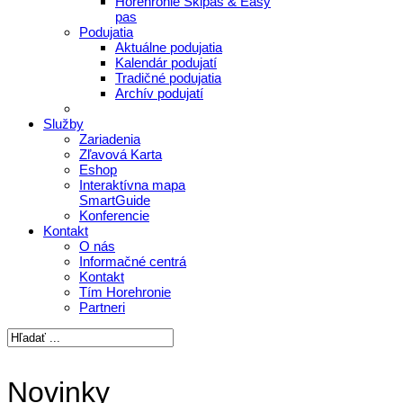
Horehronie Skipas & Easy
pas
Podujatia
Aktuálne podujatia
Kalendár podujatí
Tradičné podujatia
Archív podujatí
Služby
Zariadenia
Zľavová Karta
Eshop
Interaktívna mapa
SmartGuide
Konferencie
Kontakt
O nás
Informačné centrá
Kontakt
Tím Horehronie
Partneri
Novinky