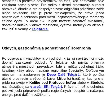
atmosféru a prenesie návštevníkov do čias, keď cestovanie bolo
zážitkom samo o sebe. Pre rodiny s deťmi predstavuje autobus
obrovské lákadlo a pre dospelých zase originálnu príležitosť zažiť
niečo nevšedné. Nie je preto prekvapením, že práve jazda
americkým autobusom patrí medzi najfotografovanejšie momenty
celého výletu. V areáli Ski Telgárt môžete navštíviť minifarmu,
dopravné ihrisko, vlakové mestečko, výstavu motocyklov alebo si
zakúpiť suveníry v
TelgARTe.
Oddych, gastronómia a pohostinnosť Horehronia
Po objavovaní viaduktov a prírodných krás si návštevníci môžu
dopriať zaslúžený oddych. V Telgárte ich privíta príjemná
atmosféra miestnych prevádzok, kde si môžu vychutnať šálku
kvalitnej kávy alebo tradičné regionálne špeciality. Obľúbeným
miestom na zastavenie je
Depo Café Telgárt
,
, ktoré ponúka
útulné prostredie a výbornú kávu. Milovníci tradičnej kuchyne si
prídu na svoje v
Kolibe pod Kráľovou hoľou
alebo v
Stodole
,
nachádzajúcej sa
v areáli SKI Telgárt
. Práve tu možno ochutnať
poctivé jedlá pripravené podľa regionálnych receptúr a načerpať
energiu pred ďalšími zážitkami.