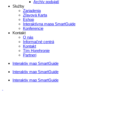
Archív podujatí
Služby
Zariadenia
Zľavová Karta
Eshop
Interaktívna mapa SmartGuide
Konferencie
Kontakt
O nás
Informačné centrá
Kontakt
Tím Horehronie
Partneri
Interaktiv map SmartGuide
Interaktiv map SmartGuide
Interaktiv map SmartGuide