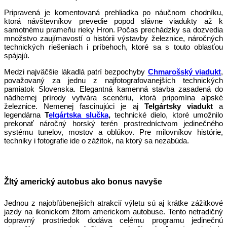
Pripravená je komentovaná prehliadka po náučnom chodníku,
ktorá návštevníkov prevedie popod slávne viadukty až k
samotnému prameňu rieky Hron. Počas prechádzky sa dozvedia
množstvo zaujímavostí o histórii výstavby železnice, náročných
technických riešeniach i príbehoch, ktoré sa s touto oblasťou
spájajú.
Medzi najväčšie lákadlá patrí bezpochyby
Chmarošský viadukt
,
považovaný za jednu z najfotografovanejších technických
pamiatok Slovenska. Elegantná kamenná stavba zasadená do
nádhernej prírody vytvára scenériu, ktorá pripomína alpské
železnice. Nemenej fascinujúci je aj
Telgártsky viadukt
a
legendárna
T
elgártska slučka
,
technické dielo, ktoré umožnilo
prekonať náročný horský terén prostredníctvom jedinečného
systému tunelov, mostov a oblúkov. Pre milovníkov histórie,
techniky i fotografie ide o zážitok, na ktorý sa nezabúda.
Žltý americký autobus ako bonus navyše
Jednou z najobľúbenejších atrakcií výletu sú aj krátke zážitkové
jazdy na ikonickom žltom americkom autobuse. Tento netradičný
dopravný prostriedok dodáva celému programu jedinečnú