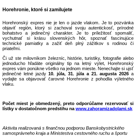
Horehronie, ktoré si zamilujete
Horehronský expres nie je len o jazde vlakom. Je to pozvánka
objaviť región, ktorý si zachoval svoju autentickosť, prírodné
bohatstvo a jedinečný charakter. Je to príležitosť spomaliť,
vychutnať si krásu slovenských hôr, spoznať fascinujúce
technické pamiatky a zažiť deň plný zážitkov s rodinou či
priateľmi.
Či už ste milovníkom železníc, histórie, turistiky, fotografie alebo
jednoducho hľadáte originálny tip na letný výlet, Horehronský
expres vám ponúkne všetko na jednom mieste. Nenechajte si ujsť
jedinečné letné jazdy
10. júla, 31. júla a 21. augusta 2026
a
vydajte sa objavovať čarovné Horehronie z pohodlia výletného
vlaku.
Počet miest je obmedzený, preto odporúčame rezervovať si
lístky v dostatočnom predstihu na
www.zahoramizadolami.sk
Aktivita realizovaná s finančnou podporou Banskobystrického
samosprávneho kraja a Ministestva cestovného ruchu a športu