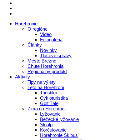
Horehronie
O regióne
Video
Fotogaléria
Články
Novinky
Tlačové správy
Mesto Brezno
Chute Horehronia
Regionálny produkt
Aktivity
Tipy na výlety
Leto na Horehroní
Turistika
Cykloturistika
Golf Tále
Zima na Horehroní
Lyžovanie
Bežecké lyžovanie
Skialp
Korčulovanie
Horehronie Skibus