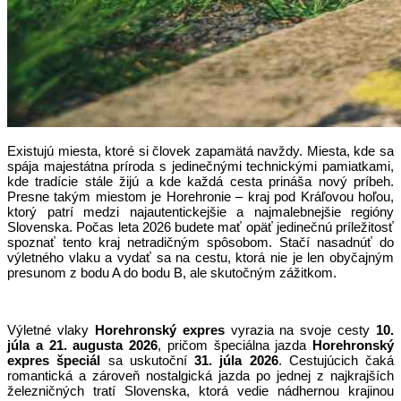
Existujú miesta, ktoré si človek zapamätá navždy. Miesta, kde sa
spája majestátna príroda s jedinečnými technickými pamiatkami,
kde tradície stále žijú a kde každá cesta prináša nový príbeh.
Presne takým miestom je Horehronie – kraj pod Kráľovou hoľou,
ktorý patrí medzi najautentickejšie a najmalebnejšie regióny
Slovenska. Počas leta 2026 budete mať opäť jedinečnú príležitosť
spoznať tento kraj netradičným spôsobom. Stačí nasadnúť do
výletného vlaku a vydať sa na cestu, ktorá nie je len obyčajným
presunom z bodu A do bodu B, ale skutočným zážitkom.
Výletné vlaky
Horehronský expres
vyrazia na svoje cesty
10.
júla a 21. augusta 2026
, pričom špeciálna jazda
Horehronský
expres špeciál
sa uskutoční
31. júla 2026
. Cestujúcich čaká
romantická a zároveň nostalgická jazda po jednej z najkrajších
železničných tratí Slovenska, ktorá vedie nádhernou krajinou