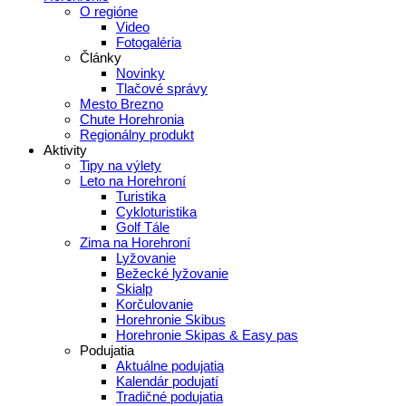
O regióne
Video
Fotogaléria
Články
Novinky
Tlačové správy
Mesto Brezno
Chute Horehronia
Regionálny produkt
Aktivity
Tipy na výlety
Leto na Horehroní
Turistika
Cykloturistika
Golf Tále
Zima na Horehroní
Lyžovanie
Bežecké lyžovanie
Skialp
Korčulovanie
Horehronie Skibus
Horehronie Skipas & Easy pas
Podujatia
Aktuálne podujatia
Kalendár podujatí
Tradičné podujatia