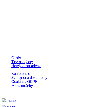
Kontakt
+421 911 633 119
info@horehronie.sk
© 2026, Horehronie.sk
Rýchle odkazy
O nás
Tipy na výlety
Hotely a zariadenia
Konferencie
Zverejnené dokumenty
Cookies / GDPR
Mapa stránky