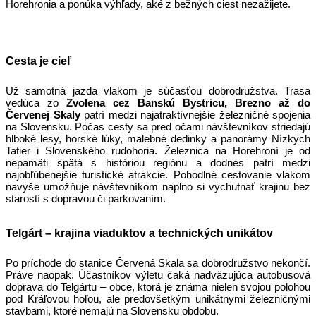
Horehronia a ponúka výhľady, aké z bežných ciest nezažijete.
Cesta je cieľ
Už samotná jazda vlakom je súčasťou dobrodružstva. Trasa
vedúca zo
Zvolena cez Banskú Bystricu, Brezno až do
Červenej Skaly
patrí medzi najatraktívnejšie železničné spojenia
na Slovensku. Počas cesty sa pred očami návštevníkov striedajú
hlboké lesy, horské lúky, malebné dedinky a panorámy Nízkych
Tatier i Slovenského rudohoria. Železnica na Horehroní je od
nepamäti spätá s históriou regiónu a dodnes patrí medzi
najobľúbenejšie turistické atrakcie. Pohodlné cestovanie vlakom
navyše umožňuje návštevníkom naplno si vychutnať krajinu bez
starostí s dopravou či parkovaním.
Telgárt – krajina viaduktov a technických unikátov
Po príchode do stanice Červená Skala sa dobrodružstvo nekončí.
Práve naopak. Účastníkov výletu čaká nadväzujúca autobusová
doprava do Telgártu – obce, ktorá je známa nielen svojou polohou
pod Kráľovou hoľou, ale predovšetkým unikátnymi železničnými
stavbami, ktoré nemajú na Slovensku obdobu.