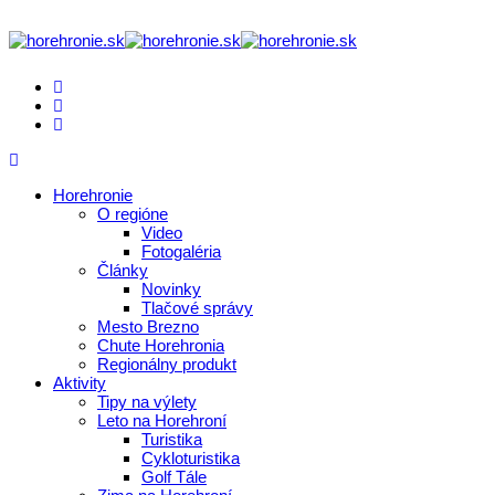
Horehronie
O regióne
Video
Fotogaléria
Články
Novinky
Tlačové správy
Mesto Brezno
Chute Horehronia
Regionálny produkt
Aktivity
Tipy na výlety
Leto na Horehroní
Turistika
Cykloturistika
Golf Tále