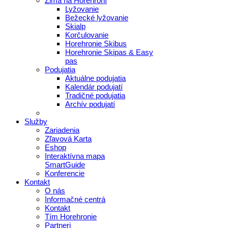
Zima na Horehroní
Lyžovanie
Bežecké lyžovanie
Skialp
Korčulovanie
Horehronie Skibus
Horehronie Skipas & Easy
pas
Podujatia
Aktuálne podujatia
Kalendár podujatí
Tradičné podujatia
Archív podujatí
Služby
Zariadenia
Zľavová Karta
Eshop
Interaktívna mapa
SmartGuide
Konferencie
Kontakt
O nás
Informačné centrá
Kontakt
Tím Horehronie
Partneri