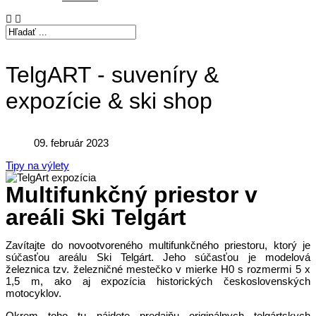
TelgART - suveníry &
expozície & ski shop
09. február 2023
Tipy na výlety
Multifunkčný priestor v
areáli Ski Telgárt
Zavítajte do novootvoreného multifunkčného priestoru, ktorý je
súčasťou areálu Ski Telgárt. Jeho súčasťou je modelová
železnica tzv. železničné mestečko v mierke H0 s rozmermi 5 x
1,5 m, ako aj expozícia historických československých
motocyklov.
Okrem toho tu nájdete predajňu originálnych telgártskych