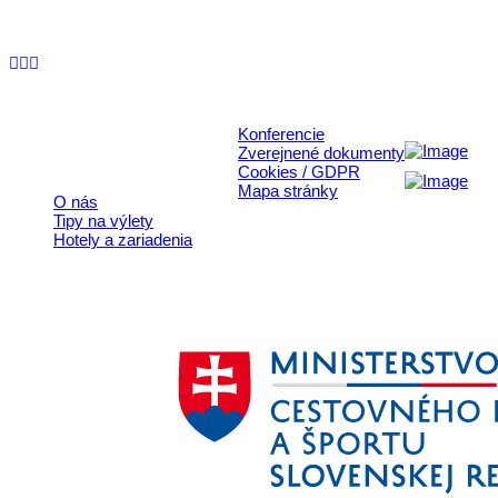
+421 911 633 119
info@horehronie.sk
© 2026, Horehronie.sk
Konferencie
Rýchle odkazy
Zverejnené dokumenty
Cookies / GDPR
Mapa stránky
O nás
Tipy na výlety
Hotely a zariadenia