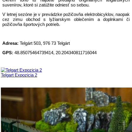
suvenírov, ktoré si zatúžite odniesť so sebou.
V letnej sezóne je v prevádzke požičovňa elektrobicyklov, naopak
cez zimu obchod s lyžiarskym oblečením a doplnkami či
požičovňa športových potrieb.
Adresa:
Telgárt 503, 976 73 Telgárt
GPS:
48.85075464739414, 20.204340811716044
Telgart Expozicia 2