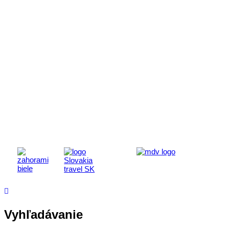
Aktivita realizovaná s finančnou podporou
Ministerstva cestovného ruchu
a športu Slovenskej republiky
Vyhľadávanie