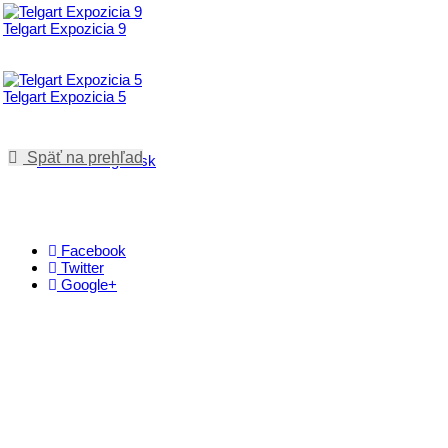
Telgart Expozicia 9
Telgart Expozicia 5
Späť na prehľad
www.skitelgart.sk
Facebook
Twitter
Google+
Kontakt