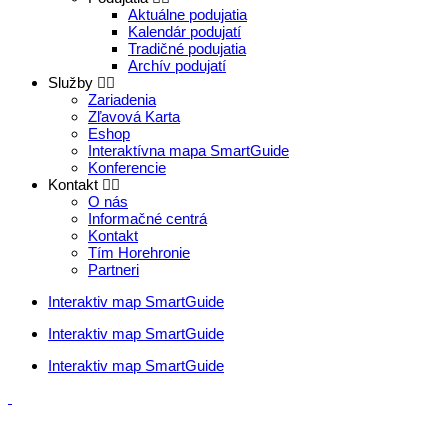
Aktuálne podujatia
Kalendár podujatí
Tradičné podujatia
Archív podujatí
Služby
Zariadenia
Zľavová Karta
Eshop
Interaktívna mapa SmartGuide
Konferencie
Kontakt
O nás
Informačné centrá
Kontakt
Tím Horehronie
Partneri
Interaktiv map SmartGuide
Interaktiv map SmartGuide
Interaktiv map SmartGuide