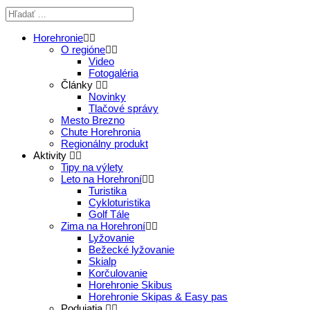
Horehronie
O regióne
Video
Fotogaléria
Články
Novinky
Tlačové správy
Mesto Brezno
Chute Horehronia
Regionálny produkt
Aktivity
Tipy na výlety
Leto na Horehroní
Turistika
Cykloturistika
Golf Tále
Zima na Horehroní
Lyžovanie
Bežecké lyžovanie
Skialp
Korčulovanie
Horehronie Skibus
Horehronie Skipas & Easy pas
Podujatia