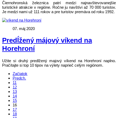
Čiernohronská železnica patrí medzi najnavštevovanejšie
turistické atrakcie v regióne. Ročne ju navštívi až 70 000 turistov.
Je medzi nami už 111 rokov a pre turistov premáva od roku 1992.
07. máj 2020
Predĺžený májový víkend na
Horehroní
Užite si druhý predlžený majový víkend na Horehroní naplno.
Pračítajte si top 10 tipov na výlety naprieč celým regiónom.
Začiatok
Predch.
11
12
13
14
15
16
17
18