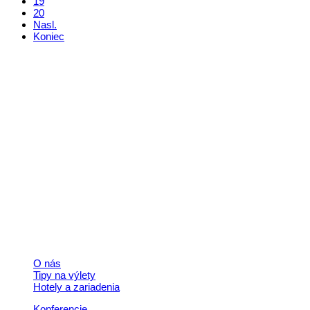
19
20
Nasl.
Koniec
Kontakt
+421 911 633 119
info@horehronie.sk
© 2026, Horehronie.sk
Rýchle odkazy
O nás
Tipy na výlety
Hotely a zariadenia
Konferencie