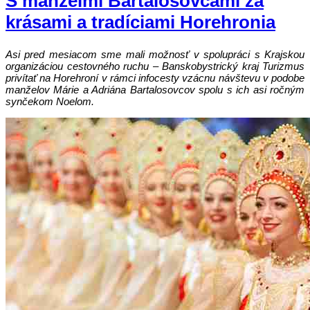
S manželmi Bartalosovcami za
krásami a tradíciami Horehronia
Asi pred mesiacom sme mali možnosť v spolupráci s Krajskou
organizáciou cestovného ruchu – Banskobystrický kraj Turizmus
privítať na Horehroní v rámci infocesty vzácnu návštevu v podobe
manželov Márie a Adriána Bartalosovcov spolu s ich asi ročným
synčekom Noelom.