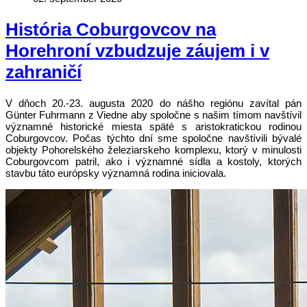
História Coburgovcov na
Horehroní vzbudzuje záujem i v
zahraničí
V dňoch 20.-23. augusta 2020 do nášho regiónu zavítal pán
Günter Fuhrmann z Viedne aby spoločne s našim tímom navštívil
významné historické miesta späté s aristokratickou rodinou
Coburgovcov. Počas týchto dní sme spoločne navštívili bývalé
objekty Pohorelského železiarskeho komplexu, ktorý v minulosti
Coburgovcom patril, ako i významné sídla a kostoly, ktorých
stavbu táto európsky významná rodina iniciovala.