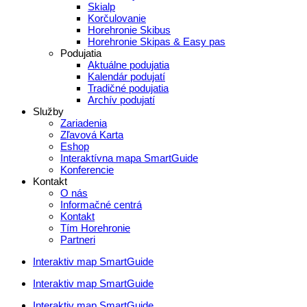
Skialp
Korčulovanie
Horehronie Skibus
Horehronie Skipas & Easy pas
Podujatia
Aktuálne podujatia
Kalendár podujatí
Tradičné podujatia
Archív podujatí
Služby
Zariadenia
Zľavová Karta
Eshop
Interaktívna mapa SmartGuide
Konferencie
Kontakt
O nás
Informačné centrá
Kontakt
Tím Horehronie
Partneri
Interaktiv map SmartGuide
Interaktiv map SmartGuide
Interaktiv map SmartGuide