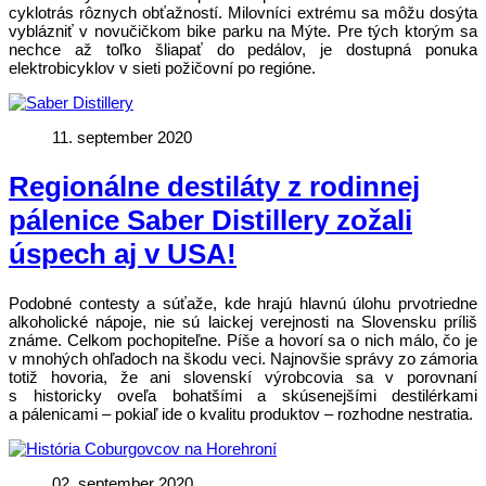
cyklotrás rôznych obťažností. Milovníci extrému sa môžu dosýta
vyblázniť v novučičkom bike parku na Mýte. Pre tých ktorým sa
nechce až toľko šliapať do pedálov, je dostupná ponuka
elektrobicyklov v sieti požičovní po regióne.
11. september 2020
Regionálne destiláty z rodinnej
pálenice Saber Distillery zožali
úspech aj v USA!
Podobné contesty a súťaže, kde hrajú hlavnú úlohu prvotriedne
alkoholické nápoje, nie sú laickej verejnosti na Slovensku príliš
známe. Celkom pochopiteľne. Píše a hovorí sa o nich málo, čo je
v mnohých ohľadoch na škodu veci. Najnovšie správy zo zámoria
totiž hovoria, že ani slovenskí výrobcovia sa v porovnaní
s historicky oveľa bohatšími a skúsenejšími destilérkami
a pálenicami – pokiaľ ide o kvalitu produktov – rozhodne nestratia.
02. september 2020