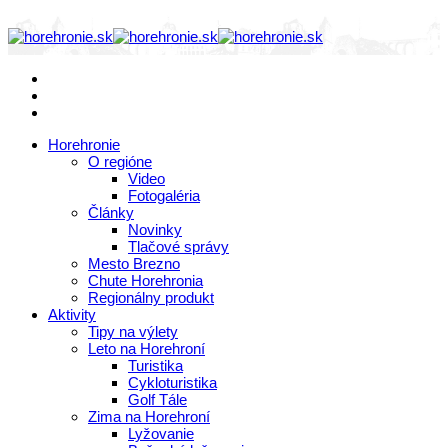
Horehronie
O regióne
Video
Fotogaléria
Články
Novinky
Tlačové správy
Mesto Brezno
Chute Horehronia
Regionálny produkt
Aktivity
Tipy na výlety
Leto na Horehroní
Turistika
Cykloturistika
Golf Tále
Zima na Horehroní
Lyžovanie