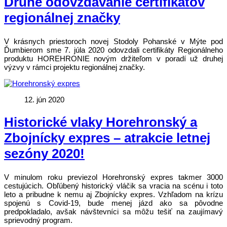
Druhé odovzdávanie certifikátov
regionálnej značky
V krásnych priestoroch novej Stodoly Pohanské v Mýte pod
Ďumbierom sme 7. júla 2020 odovzdali certifikáty Regionálneho
produktu HOREHRONIE novým držiteľom v poradí už druhej
výzvy v rámci projektu regionálnej značky.
12. jún 2020
Historické vlaky Horehronský a
Zbojnícky expres – atrakcie letnej
sezóny 2020!
V minulom roku previezol Horehronský expres takmer 3000
cestujúcich. Obľúbený historický vláčik sa vracia na scénu i toto
leto a pribudne k nemu aj Zbojnícky expres. Vzhľadom na krízu
spojenú s Covid-19, bude menej jázd ako sa pôvodne
predpokladalo, avšak návštevníci sa môžu tešiť na zaujímavý
sprievodný program.