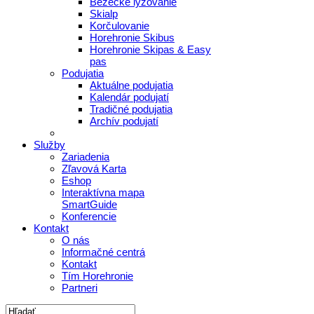
Bežecké lyžovanie
Skialp
Korčulovanie
Horehronie Skibus
Horehronie Skipas & Easy
pas
Podujatia
Aktuálne podujatia
Kalendár podujatí
Tradičné podujatia
Archív podujatí
Služby
Zariadenia
Zľavová Karta
Eshop
Interaktívna mapa
SmartGuide
Konferencie
Kontakt
O nás
Informačné centrá
Kontakt
Tím Horehronie
Partneri