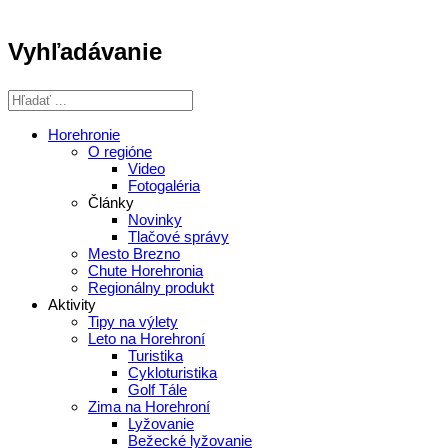
Vyhľadávanie
Horehronie
O regióne
Video
Fotogaléria
Články
Novinky
Tlačové správy
Mesto Brezno
Chute Horehronia
Regionálny produkt
Aktivity
Tipy na výlety
Leto na Horehroní
Turistika
Cykloturistika
Golf Tále
Zima na Horehroní
Lyžovanie
Bežecké lyžovanie