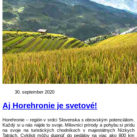
30. september 2020
Aj Horehronie je svetové!
Horehronie – región v srdci Slovenska s obrovským potenciálom.
Každý si u nás nájde to svoje. Milovníci prírody a pohybu si prídu
na svoje na turistických chodníkoch v majestátnych Nízkych
Tatrách. Cyklisti môžu dupnúť do pedálov na viac ako 800 km