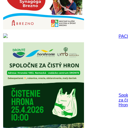
PAC
Spol
za či
Hron