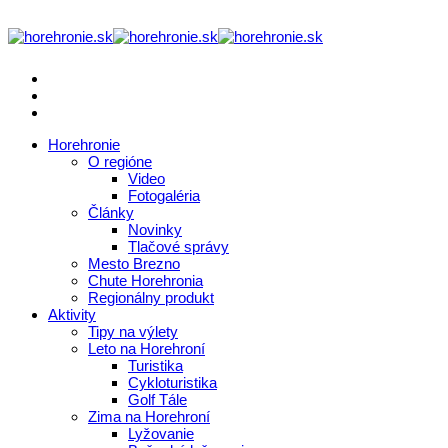
Horehronie
O regióne
Video
Fotogaléria
Články
Novinky
Tlačové správy
Mesto Brezno
Chute Horehronia
Regionálny produkt
Aktivity
Tipy na výlety
Leto na Horehroní
Turistika
Cykloturistika
Golf Tále
Zima na Horehroní
Lyžovanie