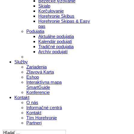
Bežecké lyžovanie
Skialp
Korčulovanie
Horehronie Skibus
Horehronie Skipas & Easy
pas
Podujatia
Aktuálne podujatia
Kalendár podujatí
Tradičné podujatia
Archív podujatí
Služby
Zariadenia
Zľavová Karta
Eshop
Interaktívna mapa
SmartGuide
Konferencie
Kontakt
O nás
Informačné centrá
Kontakt
Tím Horehronie
Partneri