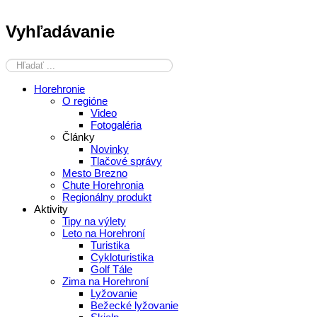
Vyhľadávanie
Horehronie
O regióne
Video
Fotogaléria
Články
Novinky
Tlačové správy
Mesto Brezno
Chute Horehronia
Regionálny produkt
Aktivity
Tipy na výlety
Leto na Horehroní
Turistika
Cykloturistika
Golf Tále
Zima na Horehroní
Lyžovanie
Bežecké lyžovanie