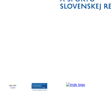
Aktivita realizovaná s finančnou podporou
Ministerstva cestovného ruchu
a športu Slovenskej republiky