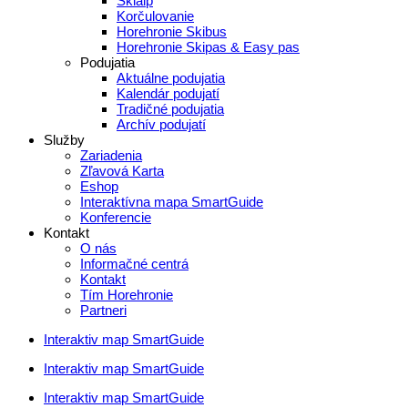
Skialp
Korčulovanie
Horehronie Skibus
Horehronie Skipas & Easy pas
Podujatia
Aktuálne podujatia
Kalendár podujatí
Tradičné podujatia
Archív podujatí
Služby
Zariadenia
Zľavová Karta
Eshop
Interaktívna mapa SmartGuide
Konferencie
Kontakt
O nás
Informačné centrá
Kontakt
Tím Horehronie
Partneri
Interaktiv map SmartGuide
Interaktiv map SmartGuide
Interaktiv map SmartGuide