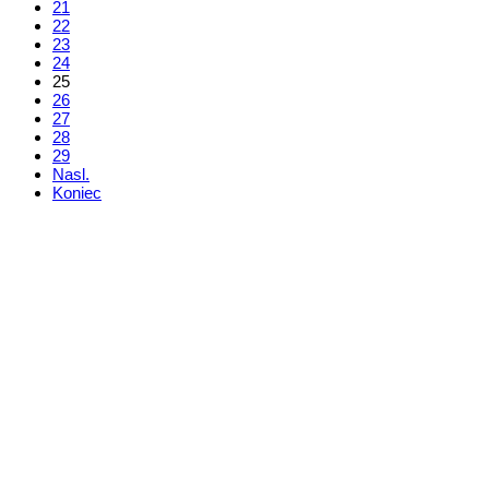
21
22
23
24
25
26
27
28
29
Nasl.
Koniec
Kontakt
+421 911 633 119
info@horehronie.sk
© 2026, Horehronie.sk