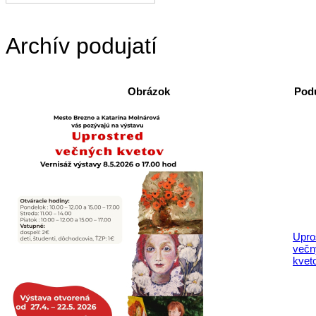
Archív podujatí
Obrázok
Podu
Upro
večn
kvet