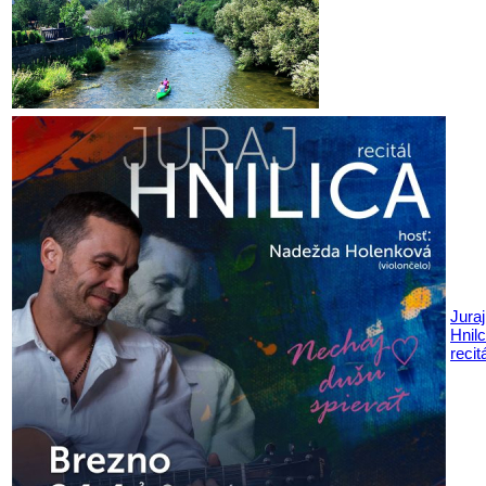
Juraj
Hnil
recit