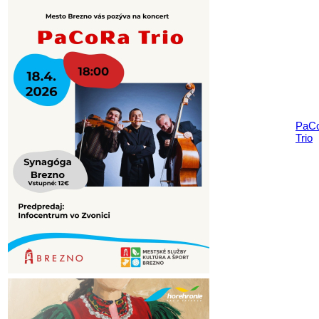
PaC
Trio