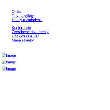
O nás
Tipy na výlety
Hotely a zariadenia
Konferencie
Zverejnené dokumenty
Cookies / GDPR
Mapa stránky
Aktivita realizovaná s finančnou podporou
Ministerstva cestovného ruchu
a športu Slovenskej republiky