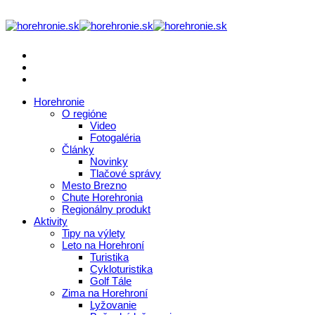
Horehronie
O regióne
Video
Fotogaléria
Články
Novinky
Tlačové správy
Mesto Brezno
Chute Horehronia
Regionálny produkt
Aktivity
Tipy na výlety
Leto na Horehroní
Turistika
Cykloturistika
Golf Tále
Zima na Horehroní
Lyžovanie