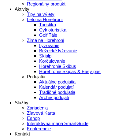
Regionálny produkt
Aktivity
Tipy na výlety
Leto na Horehroní
Turistika
Cykloturistika
Golf Tále
Zima na Horehroní
Lyžovanie
Bežecké lyžovanie
Skialp
Korčulovanie
Horehronie Skibus
Horehronie Skipas & Easy pas
Podujatia
Aktuálne podujatia
Kalendár podujatí
Tradičné podujatia
Archív podujatí
Služby
Zariadenia
Zľavová Karta
Eshop
Interaktívna mapa SmartGuide
Konferencie
Kontakt