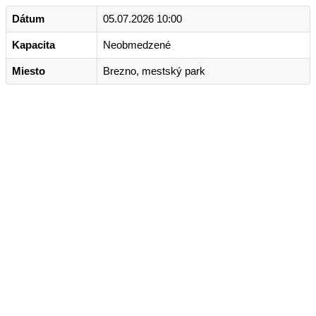
Dátum
05.07.2026 10:00
Kapacita
Neobmedzené
Miesto
Brezno, mestský park
Kontakt
+421 911 633 119
info@horehronie.sk
© 2026, Horehronie.sk
Rýchle odkazy