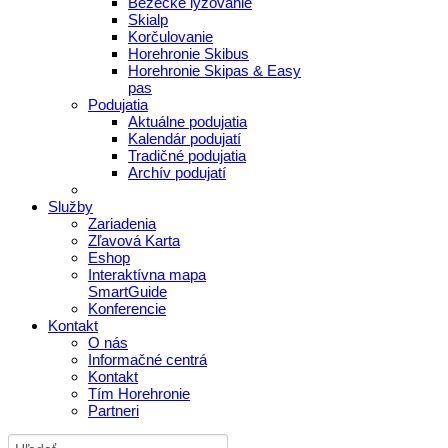
Bežecké lyžovanie
Skialp
Korčulovanie
Horehronie Skibus
Horehronie Skipas & Easy
pas
Podujatia
Aktuálne podujatia
Kalendár podujatí
Tradičné podujatia
Archív podujatí
Služby
Zariadenia
Zľavová Karta
Eshop
Interaktívna mapa
SmartGuide
Konferencie
Kontakt
O nás
Informačné centrá
Kontakt
Tím Horehronie
Partneri