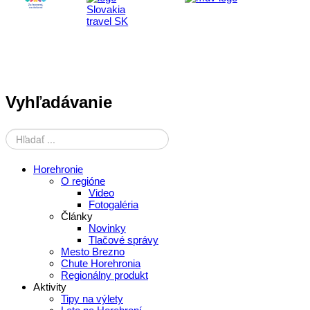
Vyhľadávanie
Horehronie
O regióne
Video
Fotogaléria
Články
Novinky
Tlačové správy
Mesto Brezno
Chute Horehronia
Regionálny produkt
Aktivity
Tipy na výlety