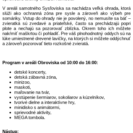
V areáli samotného Sysľoviska sa nachádza veľká ohrada, ktorá
slúži ako ochranná zóna pre sysle a zároveň ako výbeh pre
somáriky. Vstup do ohrady nie je povolený, no nemusíte sa báť –
zvieratká sú zvedavé a priateľské, často sa prechádzajú popri
plote a nechajú sa pozorovať zblízka. Okrem toho ich môžete
nakŕmiť maškrtou či pohladiť. Pre váš plnohodnotný oddych sú na
lúke umiestnené drevené lavičky, na ktorých si môžete oddýchnuť
a zároveň pozorovať tieto rozkošné zvieratá.
Program v areáli Obroviska od 10:00 do 16:00:
detské koncerty,
detská zábavná zóna,
minizoo,
maskoti,
maľovanie na tvár,
vystúpenie šermiarov, sokoliarov a kúzelníkov,
tvorivé dielne a interaktívne hry,
minidisko s animátormi,
sprievodné aktivity,
MEGA tombola.
Nástup: