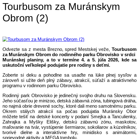
Tourbusom za Muránskym
Obrom (2)
Odvezte sa z mesta Brezno, spred Mestskej veže,
Tourbusom
za Muránskym Obrom do rodinného parku Obrovisko v srdci
Muránskej planiny, a to v termíne 4. a 5. júla 2026, kde sa
uskutoční veľkolepé podujatie pre rodiny s deťmi.
Zoberte si deku a pohodlne sa usaďte na lúke plnej sysľov a
zároveň si užite deň plný zábavy, atrakcií, súťaží a atraktívneho
programu v rodinnom parku Obrovisko.
Rodinný park Obrovisko je jedinečný svojho druhu na Slovensku.
Jeho súčasťou je minizoo, detská zábavná zóna, tubingová dráha,
no najmä obrie drevené sochy, ktoré dali meno samotnému parku.
Okrem stálych atrakcií sa počas podujatia Muránsky Obor
môžete tešiť na detské koncerty v podaní Smejka a Tanculienky,
Zahrajka a Myšky Elišky, detskú zábavnú zónu, maskotov,
maľovanie na tvár, vystúpenie šermiarov, sokoliarov a kúzelníkov,
tvorivé dielne a interaktívne hry, minidisko s animátormi,
sprievodné aktivity a MEGA tombolu.