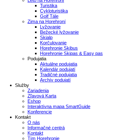
Leto na Horehroní
Turistika
Cykloturistika
Golf Tále
Zima na Horehroní
Lyžovanie
Bežecké lyžovanie
Skialp
Korčulovanie
Horehronie Skibus
Horehronie Skipas & Easy pas
Podujatia
Aktuálne podujatia
Kalendár podujatí
Tradičné podujatia
Archív podujatí
Služby
Zariadenia
Zľavová Karta
Eshop
Interaktívna mapa SmartGuide
Konferencie
Kontakt
O nás
Informačné centrá
Kontakt
Tím Horehronie