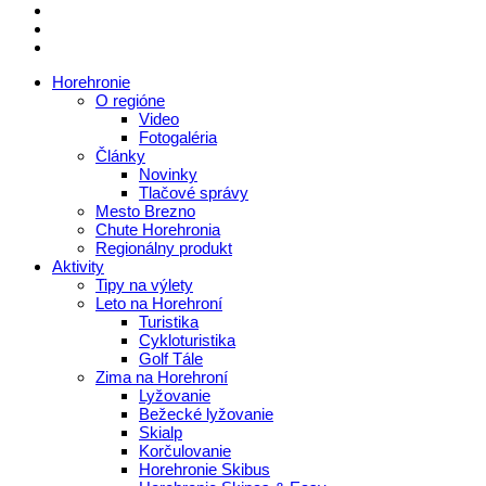
Horehronie
O regióne
Video
Fotogaléria
Články
Novinky
Tlačové správy
Mesto Brezno
Chute Horehronia
Regionálny produkt
Aktivity
Tipy na výlety
Leto na Horehroní
Turistika
Cykloturistika
Golf Tále
Zima na Horehroní
Lyžovanie
Bežecké lyžovanie
Skialp
Korčulovanie
Horehronie Skibus