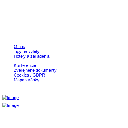
+421 911 633 119
info@horehronie.sk
© 2026, Horehronie.sk
Rýchle odkazy
O nás
Tipy na výlety
Hotely a zariadenia
Konferencie
Zverejnené dokumenty
Cookies / GDPR
Mapa stránky