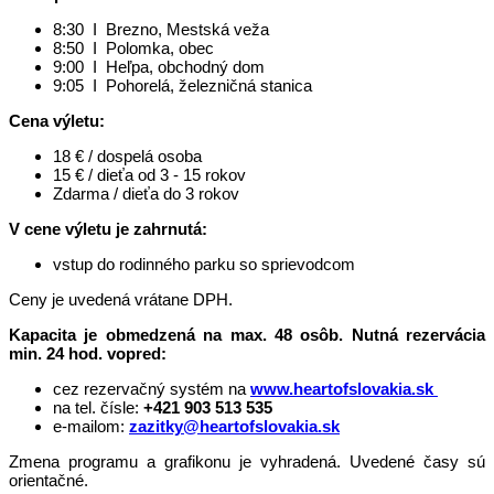
8:30 I Brezno, Mestská veža
8:50 I Polomka, obec
9:00 I Heľpa, obchodný dom
9:05 I Pohorelá, železničná stanica
Cena výletu:
18 € / dospelá osoba
15 € / dieťa od 3 - 15 rokov
Zdarma / dieťa do 3 rokov
V cene výletu je zahrnutá:
vstup do rodinného parku so sprievodcom
Ceny je uvedená vrátane DPH.
Kapacita je obmedzená na max. 48 osôb. Nutná rezervácia
min. 24 hod. vopred:
cez rezervačný systém na
www.heartofslovakia.sk
na tel. čísle:
+421 903 513 535
e-mailom:
zazitky@heartofslovakia.sk
Zmena programu a grafikonu je vyhradená. Uvedené časy sú
orientačné.