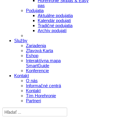
Horehronie Skipas & Easy
pas
Podujatia
Aktuálne podujatia
Kalendár podujatí
Tradičné podujatia
Archív podujatí
Služby
Zariadenia
Zľavová Karta
Eshop
Interaktívna mapa
SmartGuide
Konferencie
Kontakt
O nás
Informačné centrá
Kontakt
Tím Horehronie
Partneri