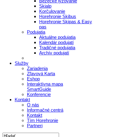
Bežecké lyžovanie
Skialp
Korčulovanie
Horehronie Skibus
Horehronie Skipas & Easy
pas
Podujatia
Aktuálne podujatia
Kalendár podujatí
Tradičné podujatia
Archív podujatí
Služby
Zariadenia
Zľavová Karta
Eshop
Interaktívna mapa
SmartGuide
Konferencie
Kontakt
O nás
Informačné centrá
Kontakt
Tím Horehronie
Partneri