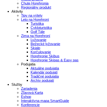
Chute Horehronia
Regionálny produkt
Aktivity
Tipy na výlety
Leto na Horehroní
Turistika
Cykloturistika
Golf Tále
Zima na Horehroní
Lyžovanie
Bežecké lyžovanie
Skialp
Korčulovanie
Horehronie Skibus
Horehronie Skipas & Easy pas
Podujatia
Aktuálne podujatia
Kalendár podujatí
Tradičné podujatia
Archív podujatí
Služby
Zariadenia
Zľavová Karta
Eshop
Interaktívna mapa SmartGuide
Konferencie