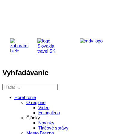
Aktivita realizovaná s finančnou podporou
Ministerstva cestovného ruchu
a športu Slovenskej republiky
Vyhľadávanie
Horehronie
O regióne
Video
Fotogaléria
Články
Novinky
Tlačové správy
Mesto Brezno