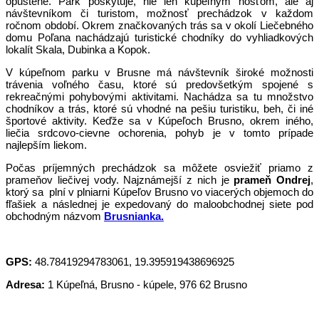
opustené. Park poskytuje, nie len kúpeľným hosťom, ale aj
návštevníkom či turistom, možnosť prechádzok v každom
ročnom období. Okrem značkovaných trás sa v okolí Liečebného
domu Poľana nachádzajú turistické chodníky do vyhliadkových
lokalít Skala, Dubinka a Kopok.
V kúpeľnom parku v Brusne má návštevník široké možnosti
trávenia voľného času, ktoré sú predovšetkým spojené s
rekreačnými pohybovými aktivitami. Nachádza sa tu množstvo
chodníkov a trás, ktoré sú vhodné na pešiu turistiku, beh, či iné
športové aktivity. Keďže sa v Kúpeľoch Brusno, okrem iného,
liečia srdcovo-cievne ochorenia, pohyb je v tomto prípade
najlepším liekom.
Počas príjemných prechádzok sa môžete osviežiť priamo z
prameňov liečivej vody. Najznámejší z nich je
prameň Ondrej
,
ktorý sa plní v plniarni Kúpeľov Brusno vo viacerých objemoch do
fľašiek a následnej je expedovaný do maloobchodnej siete pod
obchodným názvom
Brusnianka.
GPS:
48.78419294783061, 19.395919438696925
Adresa:
1 Kúpeľná, Brusno - kúpele, 976 62 Brusno