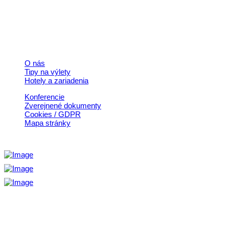
© 2026, Horehronie.sk
Rýchle odkazy
O nás
Tipy na výlety
Hotely a zariadenia
Konferencie
Zverejnené dokumenty
Cookies / GDPR
Mapa stránky