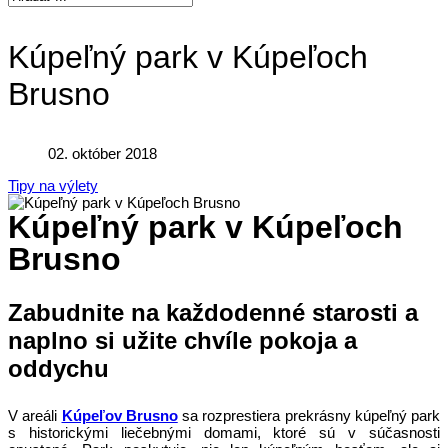
Kúpeľný park v Kúpeľoch
Brusno
02. október 2018
Tipy na výlety
Kúpeľný park v Kúpeľoch
Brusno
Zabudnite na každodenné starosti a
naplno si užite chvíle pokoja a
oddychu
V areáli
Kúpeľov Brusno
sa rozprestiera prekrásny kúpeľný park
s historickými liečebnými domami, ktoré sú v súčasnosti