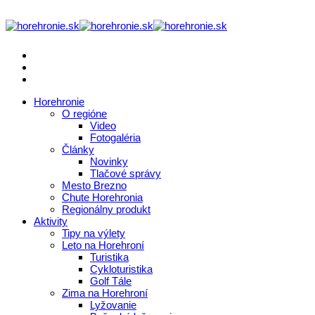
Horehronie
O regióne
Video
Fotogaléria
Články
Novinky
Tlačové správy
Mesto Brezno
Chute Horehronia
Regionálny produkt
Aktivity
Tipy na výlety
Leto na Horehroní
Turistika
Cykloturistika
Golf Tále
Zima na Horehroní
Lyžovanie