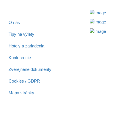
Rýchle odkazy
O nás
Tipy na výlety
Hotely a zariadenia
Aktivita
Konferencie
realizovaná s
finančnou
Zverejnené dokumenty
podporou
Ministerstva
Cookies / GDPR
cestovného
ruchu
Mapa stránky
a športu
Slovenskej
republiky