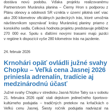
dostáva novú podobu. Vďaka projektu realizovanému
Partnerstvom Muránska planina – Čierny Hron s podporou z
Plánu obnovy a odolnosti SR vznikla v území pilotná sieť viac
ako 200 kilometrov oficiálnych jazdeckých trás, ktoré umožnia
návštevníkom spoznávať krásy Muránskej planiny priamo z
konského sedla. Celková hodnota projektu predstavuje približne
270 000 eur. Spolu s ďalšími novými trasami majú jazdci
v regióne k dispozícii vyše 280 kilometrov trás na jazdenie.
24. február 2026
Krnohári opäť ovládli južné svahy
Chopku – Veľká cena Jasnej 2026
priniesla adrenalín, tradície aj
medzinárodnú účasť
Južné svahy Chopku v stredisku Jasná Nízke Tatry sa v sobotu
21. februára 2026 opäť stali dejiskom jedinečného športovo-
kultúrneho podujatia – tradičných pretekov na krňačkách o
Veľkú cenu Jasnej. Šiesty ročník podujatia nadviazal na