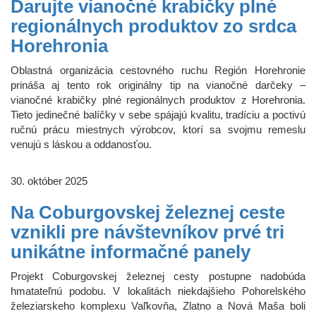
Darujte vianočné krabičky plné
regionálnych produktov zo srdca
Horehronia
Oblastná organizácia cestovného ruchu Región Horehronie
prináša aj tento rok originálny tip na vianočné darčeky –
vianočné krabičky plné regionálnych produktov z Horehronia.
Tieto jedinečné balíčky v sebe spájajú kvalitu, tradíciu a poctivú
ručnú prácu miestnych výrobcov, ktorí sa svojmu remeslu
venujú s láskou a oddanosťou.
30. október 2025
Na Coburgovskej železnej ceste
vznikli pre návštevníkov prvé tri
unikátne informačné panely
Projekt Coburgovskej železnej cesty postupne nadobúda
hmatateľnú podobu. V lokalitách niekdajšieho Pohorelského
železiarskeho komplexu Vaľkovňa, Zlatno a Nová Maša boli