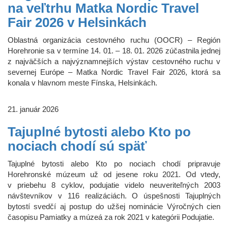
na veľtrhu Matka Nordic Travel
Fair 2026 v Helsinkách
Oblastná organizácia cestovného ruchu (OOCR) – Región
Horehronie sa v termíne 14. 01. – 18. 01. 2026 zúčastnila jednej
z najväčších a najvýznamnejších výstav cestovného ruchu v
severnej Európe – Matka Nordic Travel Fair 2026, ktorá sa
konala v hlavnom meste Fínska, Helsinkách.
21. január 2026
Tajuplné bytosti alebo Kto po
nociach chodí sú späť
Tajuplné bytosti alebo Kto po nociach chodí pripravuje
Horehronské múzeum už od jesene roku 2021. Od vtedy,
v priebehu 8 cyklov, podujatie videlo neuveriteľných 2003
návštevníkov v 116 realizáciách. O úspešnosti Tajuplných
bytostí svedčí aj postup do užšej nominácie Výročných cien
časopisu Pamiatky a múzeá za rok 2021 v kategórii Podujatie.