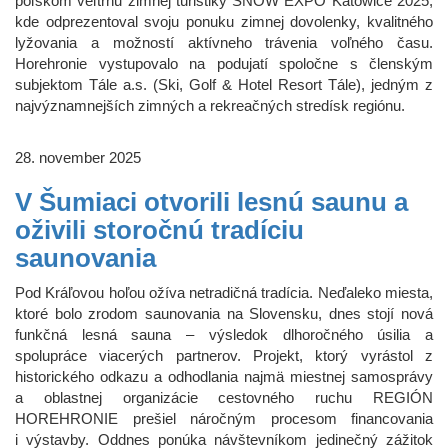
poľskom veľtrhu zimnej turistiky SNOW EXPO Katowice 2025,
kde odprezentoval svoju ponuku zimnej dovolenky, kvalitného
lyžovania a možností aktívneho trávenia voľného času.
Horehronie vystupovalo na podujatí spoločne s členským
subjektom Tále a.s. (Ski, Golf & Hotel Resort Tále), jedným z
najvýznamnejších zimných a rekreačných stredísk regiónu.
28. november 2025
V Šumiaci otvorili lesnú saunu a
oživili storočnú tradíciu
saunovania
Pod Kráľovou hoľou ožíva netradičná tradícia. Neďaleko miesta,
ktoré bolo zrodom saunovania na Slovensku, dnes stojí nová
funkčná lesná sauna – výsledok dlhoročného úsilia a
spolupráce viacerých partnerov. Projekt, ktorý vyrástol z
historického odkazu a odhodlania najmä miestnej samosprávy
a oblastnej organizácie cestovného ruchu REGIÓN
HOREHRONIE prešiel náročným procesom financovania
i výstavby. Oddnes ponúka návštevníkom jedinečný zážitok