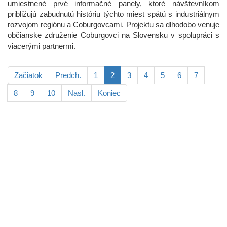
umiestnené prvé informačné panely, ktoré návštevníkom
približujú zabudnutú históriu týchto miest spätú s industriálnym
rozvojom regiónu a Coburgovcami. Projektu sa dlhodobo venuje
občianske združenie Coburgovci na Slovensku v spolupráci s
viacerými partnermi.
Začiatok
Predch.
1
2
3
4
5
6
7
8
9
10
Nasl.
Koniec
Kontakt
+421 911 633 119
info@horehronie.sk
© 2026, Horehronie.sk