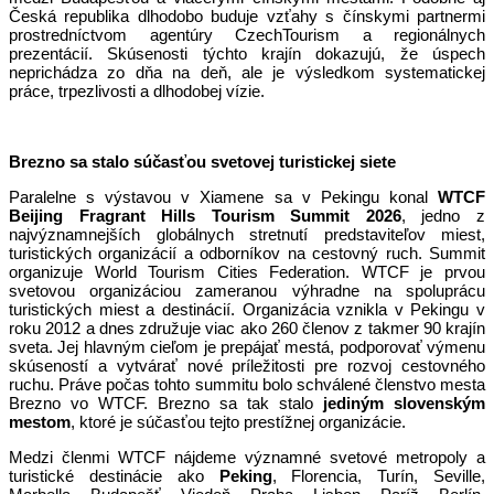
Česká republika dlhodobo buduje vzťahy s čínskymi partnermi
prostredníctvom agentúry CzechTourism a regionálnych
prezentácií. Skúsenosti týchto krajín dokazujú, že úspech
neprichádza zo dňa na deň, ale je výsledkom systematickej
práce, trpezlivosti a dlhodobej vízie.
Brezno sa stalo súčasťou svetovej turistickej siete
Paralelne s výstavou v Xiamene sa v Pekingu konal
WTCF
Beijing Fragrant Hills Tourism Summit 2026
, jedno z
najvýznamnejších globálnych stretnutí predstaviteľov miest,
turistických organizácií a odborníkov na cestovný ruch. Summit
organizuje World Tourism Cities Federation. WTCF je prvou
svetovou organizáciou zameranou výhradne na spoluprácu
turistických miest a destinácií. Organizácia vznikla v Pekingu v
roku 2012 a dnes združuje viac ako 260 členov z takmer 90 krajín
sveta. Jej hlavným cieľom je prepájať mestá, podporovať výmenu
skúseností a vytvárať nové príležitosti pre rozvoj cestovného
ruchu. Práve počas tohto summitu bolo schválené členstvo mesta
Brezno vo WTCF. Brezno sa tak stalo
jediným slovenským
mestom
, ktoré je súčasťou tejto prestížnej organizácie.
Medzi členmi WTCF nájdeme významné svetové metropoly a
turistické destinácie ako
Peking
, Florencia, Turín, Seville,