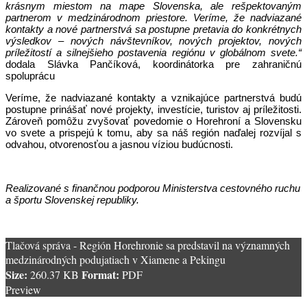
krásnym miestom na mape Slovenska, ale rešpektovaným
partnerom v medzinárodnom priestore. Veríme, že nadviazané
kontakty a nové partnerstvá sa postupne pretavia do konkrétnych
výsledkov – nových návštevníkov, nových projektov, nových
príležitostí a silnejšieho postavenia regiónu v globálnom svete.“
dodala Slávka Pančíková, koordinátorka pre zahraničnú
spoluprácu
Veríme, že nadviazané kontakty a vznikajúce partnerstvá budú
postupne prinášať nové projekty, investície, turistov aj príležitosti.
Zároveň pomôžu zvyšovať povedomie o Horehroní a Slovensku
vo svete a prispejú k tomu, aby sa náš región naďalej rozvíjal s
odvahou, otvorenosťou a jasnou víziou budúcnosti.
Realizované s finančnou podporou Ministerstva cestovného ruchu
a športu Slovenskej republiky.
Tlačová správa - Región Horehronie sa predstavil na významných
medzinárodných podujatiach v Xiamene a Pekingu
Size:
Format:
260.37 KB
PDF
Preview