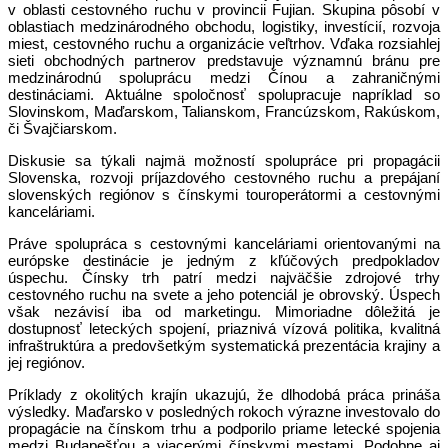
v oblasti cestovného ruchu v provincii Fujian. Skupina pôsobí v
oblastiach medzinárodného obchodu, logistiky, investícií, rozvoja
miest, cestovného ruchu a organizácie veľtrhov. Vďaka rozsiahlej
sieti obchodných partnerov predstavuje významnú bránu pre
medzinárodnú spoluprácu medzi Čínou a zahraničnými
destináciami. Aktuálne spoločnosť spolupracuje napríklad so
Slovinskom, Maďarskom, Talianskom, Francúzskom, Rakúskom,
či Švajčiarskom.
Diskusie sa týkali najmä možností spolupráce pri propagácii
Slovenska, rozvoji príjazdového cestovného ruchu a prepájaní
slovenských regiónov s čínskymi touroperátormi a cestovnými
kanceláriami.
Práve spolupráca s cestovnými kanceláriami orientovanými na
európske destinácie je jedným z kľúčových predpokladov
úspechu. Čínsky trh patrí medzi najväčšie zdrojové trhy
cestovného ruchu na svete a jeho potenciál je obrovský. Úspech
však nezávisí iba od marketingu. Mimoriadne dôležitá je
dostupnosť leteckých spojení, priaznivá vízová politika, kvalitná
infraštruktúra a predovšetkým systematická prezentácia krajiny a
jej regiónov.
Príklady z okolitých krajín ukazujú, že dlhodobá práca prináša
výsledky. Maďarsko v posledných rokoch výrazne investovalo do
propagácie na čínskom trhu a podporilo priame letecké spojenia
medzi Budapešťou a viacerými čínskymi mestami. Podobne aj