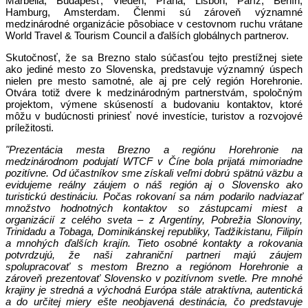
Marbella, Budapešť, Viedeň, Praha, Lisbon, Paríž, Berlín,
Hamburg, Amsterdam. Členmi sú zároveň významné
medzinárodné organizácie pôsobiace v cestovnom ruchu vrátane
World Travel & Tourism Council a ďalších globálnych partnerov.
Skutočnosť, že sa Brezno stalo súčasťou tejto prestížnej siete
ako jediné mesto zo Slovenska, predstavuje významný úspech
nielen pre mesto samotné, ale aj pre celý región Horehronie.
Otvára totiž dvere k medzinárodným partnerstvám, spoločným
projektom, výmene skúseností a budovaniu kontaktov, ktoré
môžu v budúcnosti priniesť nové investície, turistov a rozvojové
príležitosti.
"Prezentácia mesta Brezno a regiónu Horehronie na
medzinárodnom podujatí WTCF v Číne bola prijatá mimoriadne
pozitívne. Od účastníkov sme získali veľmi dobrú spätnú väzbu a
evidujeme reálny záujem o náš región aj o Slovensko ako
turistickú destináciu. Počas rokovaní sa nám podarilo nadviazať
množstvo hodnotných kontaktov so zástupcami miest a
organizácií z celého sveta – z Argentíny, Pobrežia Slonoviny,
Trinidadu a Tobaga, Dominikánskej republiky, Tadžikistanu, Filipín
a mnohých ďalších krajín. Tieto osobné kontakty a rokovania
potvrdzujú, že naši zahraniční partneri majú záujem
spolupracovať s mestom Brezno a regiónom Horehronie a
zároveň prezentovať Slovensko v pozitívnom svetle. Pre mnohé
krajiny je stredná a východná Európa stále atraktívna, autentická
a do určitej miery ešte neobjavená destinácia, čo predstavuje