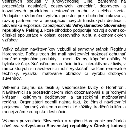
veľtržných podujatí v juhovýchodnej Číne, zamerané na
prezentáciu destinácií, cestovných kancelárií, dopravcov a
inovatívnych produktov cestovného ruchu z celého sveta.
Podujatie každoročne vytvára priestor pre obchodné rokovania,
rozvoj partnerstiev a propagáciu nových turistických destinácií.
Slovenskú expozíciu zabezpečovalo
Veľvyslanectvo Slovenskej
republiky v Pekingu
, ktoré dlhodobo podporuje rozvoj slovensko-
čínskej spolupráce v oblasti cestovného ruchu a ekonomických
vzťahov.
Veľký záujem návštevníkov vzbudil aj samotný stánok Regiónu
Horehronie. Počas troch dní mali návštevníci možnosť ochutnať
tradičné regionálne produkty – med, džemy, kúpeľné oblátky či
bylinkové čaje. Súčasťou prezentácie boli aj interaktívne aktivity, v
rámci ktorých si návštevníci mohli vyskúšať tradičné remeselné
techniky, výšivku, maľovanie obrazov či výrobu drobných
suvenírov.
Veľkému záujmu sa tešili aj vedomostné kvízy o Horehroní.
Návštevníci sa prostredníctvom nich oboznamovali s prírodnými
krásami, kultúrnym dedičstvom a turistickými možnosťami
regiónu. Organizátori ocenili najmä fakt, že čínski návštevníci
prejavovali úprimný záujem o autentické zážitky, tradičnú kultúru a
menej známe európske destinácie.
Význam prezentácie Slovenska a regiónu Horehronie podčiarkla
návšteva
veľvyslanca Slovenskej republiky v Čínskej ľudovej