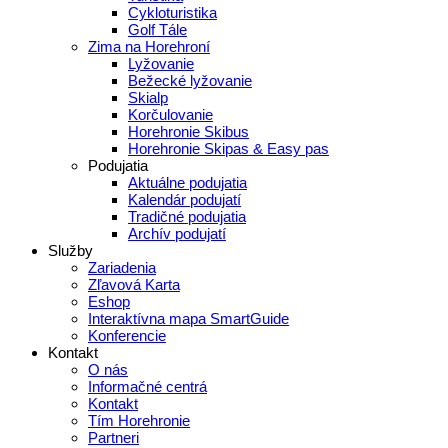
Cykloturistika
Golf Tále
Zima na Horehroní
Lyžovanie
Bežecké lyžovanie
Skialp
Korčulovanie
Horehronie Skibus
Horehronie Skipas & Easy pas
Podujatia
Aktuálne podujatia
Kalendár podujatí
Tradičné podujatia
Archív podujatí
Služby
Zariadenia
Zľavová Karta
Eshop
Interaktívna mapa SmartGuide
Konferencie
Kontakt
O nás
Informačné centrá
Kontakt
Tím Horehronie
Partneri