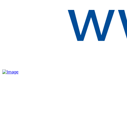
Aktivita realizovaná s finančnou podporou
Ministerstva cestovného ruchu
a športu Slovenskej republiky