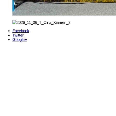
Facebook
Twitter
Google+
Kontakt
+421 911 633 119
info@horehronie.sk
© 2026, Horehronie.sk
Rýchle odkazy