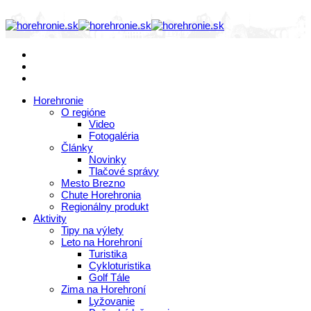
Horehronie
O regióne
Video
Fotogaléria
Články
Novinky
Tlačové správy
Mesto Brezno
Chute Horehronia
Regionálny produkt
Aktivity
Tipy na výlety
Leto na Horehroní
Turistika
Cykloturistika
Golf Tále
Zima na Horehroní
Lyžovanie