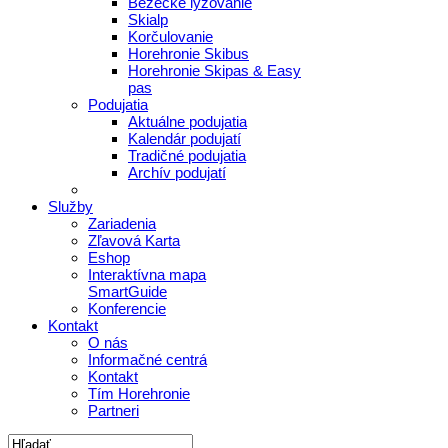
Bežecké lyžovanie
Skialp
Korčulovanie
Horehronie Skibus
Horehronie Skipas & Easy
pas
Podujatia
Aktuálne podujatia
Kalendár podujatí
Tradičné podujatia
Archív podujatí
Služby
Zariadenia
Zľavová Karta
Eshop
Interaktívna mapa
SmartGuide
Konferencie
Kontakt
O nás
Informačné centrá
Kontakt
Tím Horehronie
Partneri