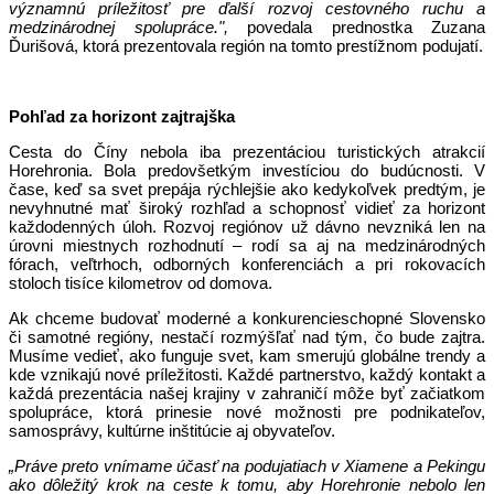
významnú príležitosť pre ďalší rozvoj cestovného ruchu a
medzinárodnej spolupráce.",
povedala prednostka Zuzana
Ďurišová, ktorá prezentovala región na tomto prestížnom podujatí.
Pohľad za horizont zajtrajška
Cesta do Číny nebola iba prezentáciou turistických atrakcií
Horehronia. Bola predovšetkým investíciou do budúcnosti. V
čase, keď sa svet prepája rýchlejšie ako kedykoľvek predtým, je
nevyhnutné mať široký rozhľad a schopnosť vidieť za horizont
každodenných úloh. Rozvoj regiónov už dávno nevzniká len na
úrovni miestnych rozhodnutí – rodí sa aj na medzinárodných
fórach, veľtrhoch, odborných konferenciách a pri rokovacích
stoloch tisíce kilometrov od domova.
Ak chceme budovať moderné a konkurencieschopné Slovensko
či samotné regióny, nestačí rozmýšľať nad tým, čo bude zajtra.
Musíme vedieť, ako funguje svet, kam smerujú globálne trendy a
kde vznikajú nové príležitosti. Každé partnerstvo, každý kontakt a
každá prezentácia našej krajiny v zahraničí môže byť začiatkom
spolupráce, ktorá prinesie nové možnosti pre podnikateľov,
samosprávy, kultúrne inštitúcie aj obyvateľov.
„Práve preto vnímame účasť na podujatiach v Xiamene a Pekingu
ako dôležitý krok na ceste k tomu, aby Horehronie nebolo len