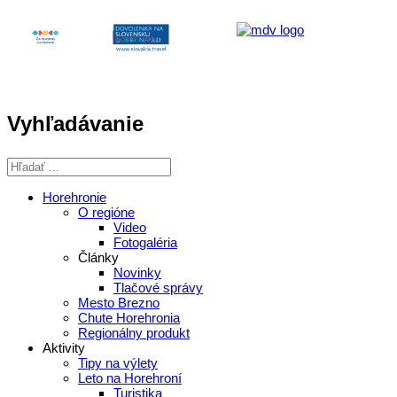
Vyhľadávanie
Horehronie
O regióne
Video
Fotogaléria
Články
Novinky
Tlačové správy
Mesto Brezno
Chute Horehronia
Regionálny produkt
Aktivity
Tipy na výlety
Leto na Horehroní
Turistika