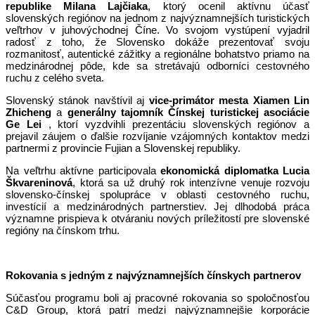
republike Milana Lajčiaka
, ktorý ocenil aktívnu účasť
slovenských regiónov na jednom z najvýznamnejších turistických
veľtrhov v juhovýchodnej Číne. Vo svojom vystúpení vyjadril
radosť z toho, že Slovensko dokáže prezentovať svoju
rozmanitosť, autentické zážitky a regionálne bohatstvo priamo na
medzinárodnej pôde, kde sa stretávajú odborníci cestovného
ruchu z celého sveta.
Slovenský stánok navštívil aj
vice-primátor mesta Xiamen
Lin
Zhicheng
a
generálny tajomník Čínskej turistickej asociácie
Ge Lei
, ktorí vyzdvihli prezentáciu slovenských regiónov a
prejavil záujem o ďalšie rozvíjanie vzájomných kontaktov medzi
partnermi z provincie Fujian a Slovenskej republiky.
Na veľtrhu aktívne participovala
ekonomická diplomatka
Lucia
Škvareninová
, ktorá sa už druhý rok intenzívne venuje rozvoju
slovensko-čínskej spolupráce v oblasti cestovného ruchu,
investícií a medzinárodných partnerstiev. Jej dlhodobá práca
významne prispieva k otváraniu nových príležitostí pre slovenské
regióny na čínskom trhu.
Rokovania s jedným z najvýznamnejších čínskych partnerov
Súčasťou programu boli aj pracovné rokovania so spoločnosťou
C&D Group, ktorá patrí medzi najvýznamnejšie korporácie