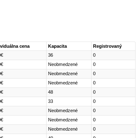
ividuálna cena
Kapacita
Registrovaný
0€
36
0
0€
Neobmedzené
0
0€
Neobmedzené
0
0€
Neobmedzené
0
0€
48
0
0€
33
0
0€
Neobmedzené
0
0€
Neobmedzené
0
0€
Neobmedzené
0