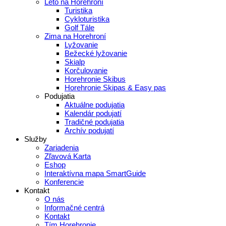
Leto na Horehroní
Turistika
Cykloturistika
Golf Tále
Zima na Horehroní
Lyžovanie
Bežecké lyžovanie
Skialp
Korčulovanie
Horehronie Skibus
Horehronie Skipas & Easy pas
Podujatia
Aktuálne podujatia
Kalendár podujatí
Tradičné podujatia
Archív podujatí
Služby
Zariadenia
Zľavová Karta
Eshop
Interaktívna mapa SmartGuide
Konferencie
Kontakt
O nás
Informačné centrá
Kontakt
Tím Horehronie