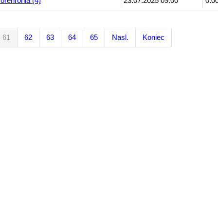
rehronia (4)
23.07.2025 09:00
0.0
61
62
63
64
65
Nasl.
Koniec