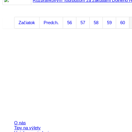
Rozprávkovým Tourbusom za zákutiami Dolného Ho
Začiatok
Predch.
56
57
58
59
60
Kontakt
+421 911 633 119
info@horehronie.sk
© 2026, Horehronie.sk
Rýchle odkazy
O nás
Tipy na výlety