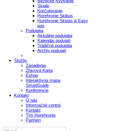
Bežecké lyžovanie
Skialp
Korčulovanie
Horehronie Skibus
Horehronie Skipas & Easy
pas
Podujatia
Aktuálne podujatia
Kalendár podujatí
Tradičné podujatia
Archív podujatí
Služby
Zariadenia
Zľavová Karta
Eshop
Interaktívna mapa
SmartGuide
Konferencie
Kontakt
O nás
Informačné centrá
Kontakt
Tím Horehronie
Partneri