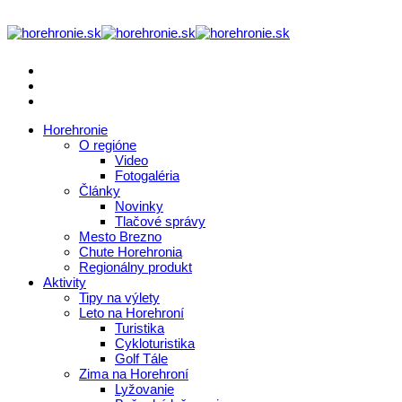
Horehronie
O regióne
Video
Fotogaléria
Články
Novinky
Tlačové správy
Mesto Brezno
Chute Horehronia
Regionálny produkt
Aktivity
Tipy na výlety
Leto na Horehroní
Turistika
Cykloturistika
Golf Tále
Zima na Horehroní
Lyžovanie