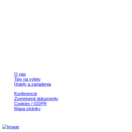
Kontakt
+421 911 633 119
info@horehronie.sk
© 2026, Horehronie.sk
Rýchle odkazy
O nás
Tipy na výlety
Hotely a zariadenia
Konferencie
Zverejnené dokumenty
Cookies / GDPR
Mapa stránky