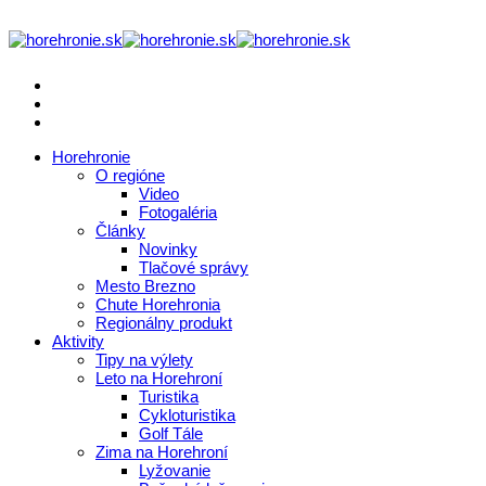
Horehronie
O regióne
Video
Fotogaléria
Články
Novinky
Tlačové správy
Mesto Brezno
Chute Horehronia
Regionálny produkt
Aktivity
Tipy na výlety
Leto na Horehroní
Turistika
Cykloturistika
Golf Tále
Zima na Horehroní
Lyžovanie