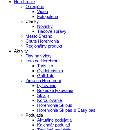
Horehronie
O regióne
Video
Fotogaléria
Články
Novinky
Tlačové správy
Mesto Brezno
Chute Horehronia
Regionálny produkt
Aktivity
Tipy na výlety
Leto na Horehroní
Turistika
Cykloturistika
Golf Tále
Zima na Horehroní
Lyžovanie
Bežecké lyžovanie
Skialp
Korčulovanie
Horehronie Skibus
Horehronie Skipas & Easy pas
Podujatia
Aktuálne podujatia
Kalendár podujatí
Tradičné podujatia