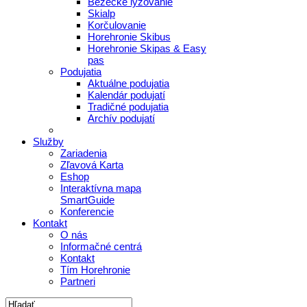
Bežecké lyžovanie
Skialp
Korčulovanie
Horehronie Skibus
Horehronie Skipas & Easy
pas
Podujatia
Aktuálne podujatia
Kalendár podujatí
Tradičné podujatia
Archív podujatí
Služby
Zariadenia
Zľavová Karta
Eshop
Interaktívna mapa
SmartGuide
Konferencie
Kontakt
O nás
Informačné centrá
Kontakt
Tím Horehronie
Partneri