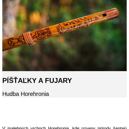
PÍŠŤAĽKY A FUJARY
Hudba Horehronia
V malebných vrchoch Horehronia, kde ozveny prírody šeptajú