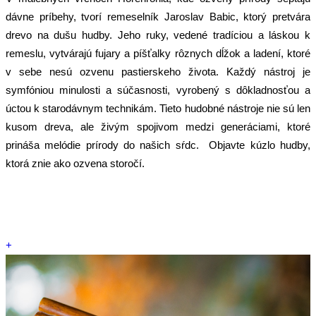
dávne príbehy, tvorí remeselník Jaroslav Babic, ktorý pretvára
drevo na dušu hudby. Jeho ruky, vedené tradíciou a láskou k
remeslu, vytvárajú fujary a píšťalky rôznych dĺžok a ladení, ktoré
v sebe nesú ozvenu pastierskeho života. Každý nástroj je
symfóniou minulosti a súčasnosti, vyrobený s dôkladnosťou a
úctou k starodávnym technikám. Tieto hudobné nástroje nie sú len
kusom dreva, ale živým spojivom medzi generáciami, ktoré
prináša melódie prírody do našich sŕdc. Objavte kúzlo hudby,
ktorá znie ako ozvena storočí.
+