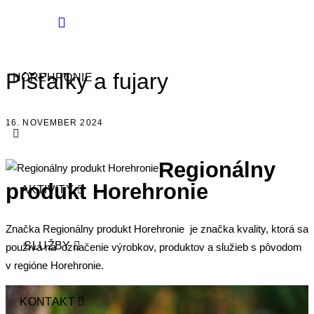
Píšťaľky a fujary
HOREHRONIE
16. NOVEMBER 2024
Regionálny
produkt Horehronie
AKTIVITY
Značka Regionálny produkt Horehronie je značka kvality, ktorá sa
SLUŽBY
používa na označenie výrobkov, produktov a služieb s pôvodom
v regióne Horehronie.
KONTAKT