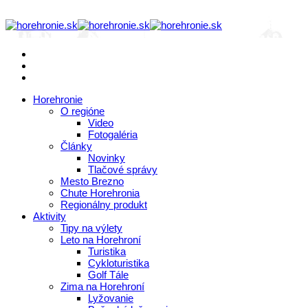
Horehronie
O regióne
Video
Fotogaléria
Články
Novinky
Tlačové správy
Mesto Brezno
Chute Horehronia
Regionálny produkt
Aktivity
Tipy na výlety
Leto na Horehroní
Turistika
Cykloturistika
Golf Tále
Zima na Horehroní
Lyžovanie