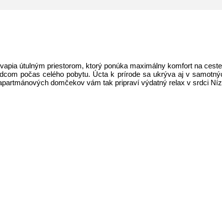
vapia útulným priestorom, ktorý ponúka maximálny komfort na cest
evodcom počas celého pobytu. Úcta k prírode sa ukrýva aj v samot
 apartmánových domčekov vám tak pripraví výdatný relax v srdci Níz