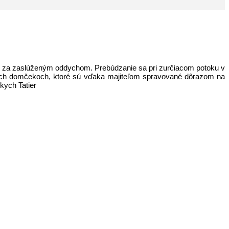
e za zaslúženým oddychom. Prebúdzanie sa pri zurčiacom potoku v
ných domčekoch, ktoré sú vďaka majiteľom spravované dôrazom na
kych Tatier