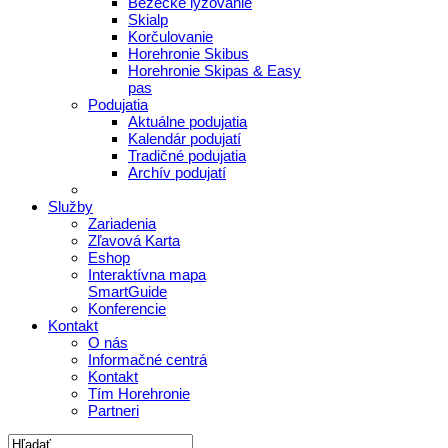
Bežecké lyžovanie
Skialp
Korčulovanie
Horehronie Skibus
Horehronie Skipas & Easy
pas
Podujatia
Aktuálne podujatia
Kalendár podujatí
Tradičné podujatia
Archív podujatí
Služby
Zariadenia
Zľavová Karta
Eshop
Interaktívna mapa
SmartGuide
Konferencie
Kontakt
O nás
Informačné centrá
Kontakt
Tím Horehronie
Partneri