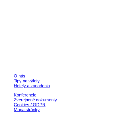
Kontakt
+421 911 633 119
info@horehronie.sk
© 2026, Horehronie.sk
Rýchle odkazy
O nás
Tipy na výlety
Hotely a zariadenia
Konferencie
Zverejnené dokumenty
Cookies / GDPR
Mapa stránky