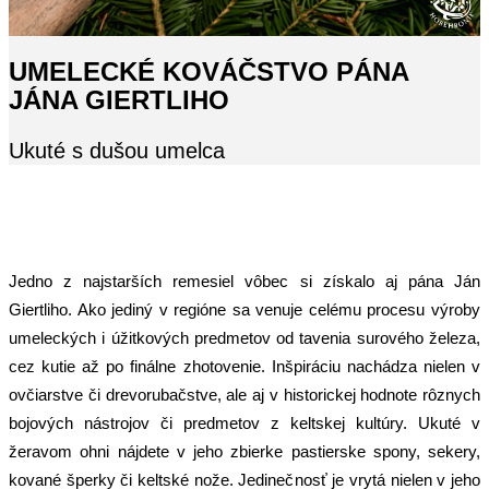
UMELECKÉ KOVÁČSTVO PÁNA
JÁNA GIERTLIHO
Ukuté s dušou umelca
Jedno z najstarších remesiel vôbec si získalo aj pána Ján
Giertliho. Ako jediný v regióne sa venuje celému procesu výroby
umeleckých i úžitkových predmetov od tavenia surového železa,
cez kutie až po finálne zhotovenie. Inšpiráciu nachádza nielen v
ovčiarstve či drevorubačstve, ale aj v historickej hodnote rôznych
bojových nástrojov či predmetov z keltskej kultúry. Ukuté v
žeravom ohni nájdete v jeho zbierke pastierske spony, sekery,
kované šperky či keltské nože. Jedinečnosť je vrytá nielen v jeho