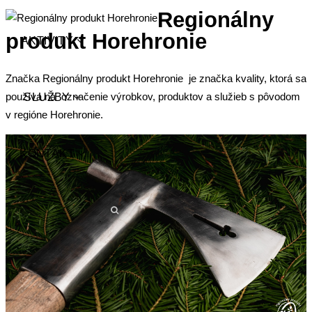
Regionálny
produkt Horehronie
AKTIVITY
Značka Regionálny produkt Horehronie je značka kvality, ktorá sa
používa na označenie výrobkov, produktov a služieb s pôvodom
SLUŽBY
v regióne Horehronie.
KONTAKT