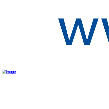
Aktivita realizovaná s finančnou podporou
Ministerstva cestovného ruchu
a športu Slovenskej republiky