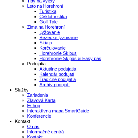
Tipy na výlety
Leto na Horehroní
Turistika
Cykloturistika
Golf Tále
Zima na Horehroní
Lyžovanie
Bežecké lyžovanie
Skialp
Korčulovanie
Horehronie Skibus
Horehronie Skipas & Easy pas
Podujatia
Aktuálne podujatia
Kalendár podujatí
Tradičné podujatia
Archív podujatí
Služby
Zariadenia
Zľavová Karta
Eshop
Interaktívna mapa SmartGuide
Konferencie
Kontakt
O nás
Informačné centrá
Kontakt