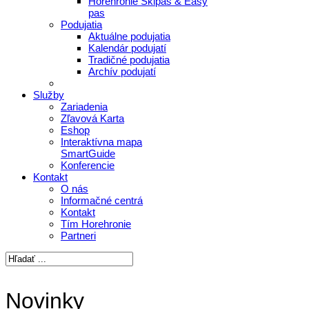
Horehronie Skipas & Easy
pas
Podujatia
Aktuálne podujatia
Kalendár podujatí
Tradičné podujatia
Archív podujatí
Služby
Zariadenia
Zľavová Karta
Eshop
Interaktívna mapa
SmartGuide
Konferencie
Kontakt
O nás
Informačné centrá
Kontakt
Tím Horehronie
Partneri
Novinky