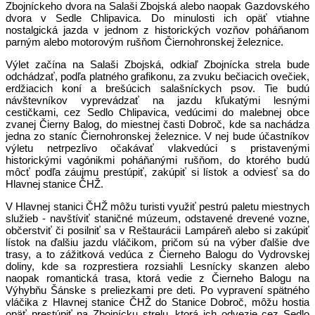
Zbojníckeho dvora na Salaši Zbojská alebo naopak Gazdovského
dvora v Sedle Chlipavica. Do minulosti ich opäť vtiahne
nostalgická jazda v jednom z historických vozňov poháňanom
parným alebo motorovým rušňom Čiernohronskej železnice.
Výlet začína na Salaši Zbojská, odkiaľ Zbojnícka strela bude
odchádzať, podľa platného grafikonu, za zvuku bečiacich ovečiek,
erdžiacich koní a brešúcich salašníckych psov. Tie budú
návštevníkov vyprevádzať na jazdu kľukatými lesnými
cestičkami, cez Sedlo Chlipavica, vedúcimi do malebnej obce
zvanej Čierny Balog, do miestnej časti Dobroč, kde sa nachádza
jedna zo staníc Čiernohronskej železnice. V nej bude účastníkov
výletu netrpezlivo očakávať vlakvedúci s pristavenými
historickými vagónikmi poháňanými rušňom, do ktorého budú
môcť podľa záujmu prestúpiť, zakúpiť si lístok a odviesť sa do
Hlavnej stanice ČHŽ.
V Hlavnej stanici ČHŽ môžu turisti využiť pestrú paletu miestnych
služieb - navštíviť staničné múzeum, odstavené drevené vozne,
občerstviť či posilniť sa v Reštaurácii Lampáreň alebo si zakúpiť
lístok na ďalšiu jazdu vláčikom, pričom sú na výber ďalšie dve
trasy, a to zážitková vedúca z Čierneho Balogu do Vydrovskej
doliny, kde sa rozprestiera rozsiahli Lesnícky skanzen alebo
naopak romantická trasa, ktorá vedie z Čierneho Balogu na
Výhybňu Šánske s preliezkami pre deti. Po vypravení spätného
vláčika z Hlavnej stanice ČHŽ do Stanice Dobroč, môžu hostia
opäť prestúpiť na Zbojnícku strelu, ktorá ich odvezie cez Sedlo