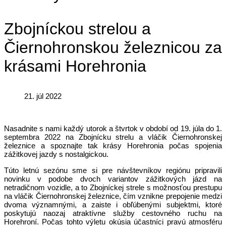
Zbojníckou strelou a
Čiernohronskou železnicou za
krásami Horehronia
21. júl 2022
Nasadnite s nami každý utorok a štvrtok v období od 19. júla do 1.
septembra 2022 na Zbojnícku strelu a vláčik Čiernohronskej
železnice a spoznajte tak krásy Horehronia počas spojenia
zážitkovej jazdy s nostalgickou.
Túto letnú sezónu sme si pre návštevníkov regiónu pripravili
novinku v podobe dvoch variantov zážitkových jázd na
netradičnom vozidle, a to Zbojníckej strele s možnosťou prestupu
na vláčik Čiernohronskej železnice, čím vznikne prepojenie medzi
dvoma významnými, a zaiste i obľúbenými subjektmi, ktoré
poskytujú naozaj atraktívne služby cestovného ruchu na
Horehroní. Počas tohto výletu okúsia účastníci pravú atmosféru