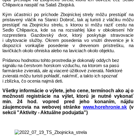
Chlipavica naspäť na Salaš Zbojská.
Kým účastníci po príchode Zbojníckej strely môžu prestúpiť na
pristavený vláčik na Stanici Dobroč, tak aj turisti z vláčiku môžu
prestúpiť na Zbojnícku strelu, s ktorou si môžu raziť cestu na
Sedlo Chlipavica, kde sa na rozsiahlej lúke v obkolesení hôr
rozprestiera Gazdovský dvor, ktorý poskytuje stravovacie
i ubytovacie služby. Okrem posedenia vo vnútri drevenice je k
dispozícii vonkajšie posedenie v drevenom prístrešku, na
lavičkách okolo ohniska alebo na laviciach okolo objektu.
Pridanou hodnotou tohto prostredia je dokonalý oddych bez
signálu na čerstvom horskom vzduchu, na ktorom sa pasú
farmárske zvieratá, ale aj viaceré úžitkové zvieratá. Niektoré
zvieratá môžu turisti pohladiť, nakŕmiť, a takto ich spoznať
i zblízka, čo ocenia najmä deti.
Všetky informácie o výlete, jeho cene, termínoch ako aj o
možnosti registrácie na výlet, ktorú je nutné vykonať
min. 24 hod. vopred pred jeho konaním, nájdu
záujemcovia na webovej stránke
www.horehronie.sk
(v
sekcii "Aktivity - Aktuálne podujatia")