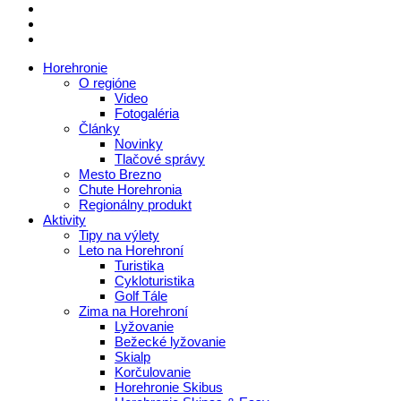
Horehronie
O regióne
Video
Fotogaléria
Články
Novinky
Tlačové správy
Mesto Brezno
Chute Horehronia
Regionálny produkt
Aktivity
Tipy na výlety
Leto na Horehroní
Turistika
Cykloturistika
Golf Tále
Zima na Horehroní
Lyžovanie
Bežecké lyžovanie
Skialp
Korčulovanie
Horehronie Skibus