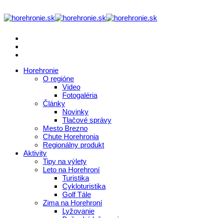
Horehronie
O regióne
Video
Fotogaléria
Články
Novinky
Tlačové správy
Mesto Brezno
Chute Horehronia
Regionálny produkt
Aktivity
Tipy na výlety
Leto na Horehroní
Turistika
Cykloturistika
Golf Tále
Zima na Horehroní
Lyžovanie