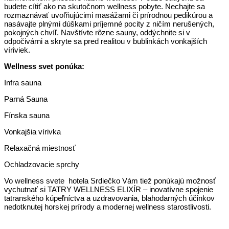
budete cítiť ako na skutočnom wellness pobyte. Nechajte sa
rozmaznávať uvoľňujúcimi masážami či prírodnou pedikúrou a
nasávajte plnými dúškami príjemné pocity z ničím nerušených,
pokojných chvíľ. Navštívte rôzne sauny, oddýchnite si v
odpočivárni a skryte sa pred realitou v bublinkách vonkajších
víriviek.
Wellness svet ponúka:
Infra sauna
Parná Sauna
Fínska sauna
Vonkajšia vírivka
Relaxačná miestnosť
Ochladzovacie sprchy
Vo wellness svete hotela Srdiečko Vám tiež ponúkajú možnosť
vychutnať si TATRY WELLNESS ELIXÍR – inovatívne spojenie
tatranského kúpeľníctva a uzdravovania, blahodarných účinkov
nedotknutej horskej prírody a modernej wellness starostlivosti.