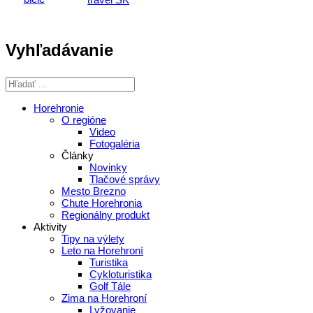
Vyhľadávanie
Horehronie
O regióne
Video
Fotogaléria
Články
Novinky
Tlačové správy
Mesto Brezno
Chute Horehronia
Regionálny produkt
Aktivity
Tipy na výlety
Leto na Horehroní
Turistika
Cykloturistika
Golf Tále
Zima na Horehroní
Lyžovanie