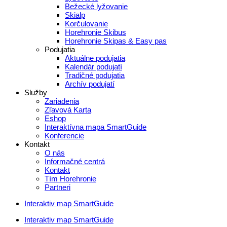
Bežecké lyžovanie
Skialp
Korčulovanie
Horehronie Skibus
Horehronie Skipas & Easy pas
Podujatia
Aktuálne podujatia
Kalendár podujatí
Tradičné podujatia
Archív podujatí
Služby
Zariadenia
Zľavová Karta
Eshop
Interaktívna mapa SmartGuide
Konferencie
Kontakt
O nás
Informačné centrá
Kontakt
Tím Horehronie
Partneri
Interaktiv map SmartGuide
Interaktiv map SmartGuide