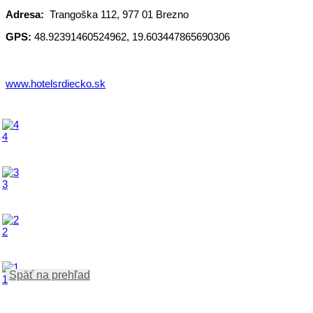
Adresa:
Trangoška 112, 977 01 Brezno
GPS:
48.92391460524962, 19.603447865690306
www.hotelsrdiecko.sk
4
3
2
Späť na prehľad
1