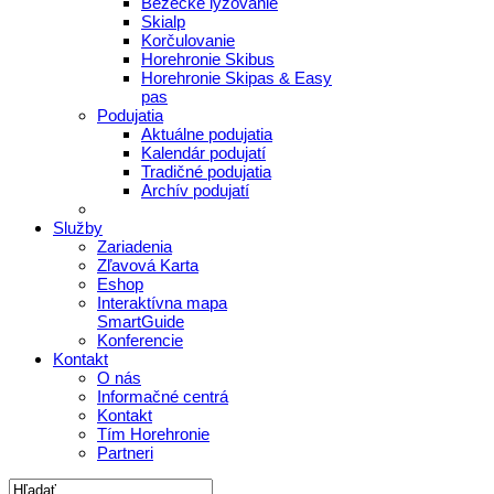
Bežecké lyžovanie
Skialp
Korčulovanie
Horehronie Skibus
Horehronie Skipas & Easy
pas
Podujatia
Aktuálne podujatia
Kalendár podujatí
Tradičné podujatia
Archív podujatí
Služby
Zariadenia
Zľavová Karta
Eshop
Interaktívna mapa
SmartGuide
Konferencie
Kontakt
O nás
Informačné centrá
Kontakt
Tím Horehronie
Partneri