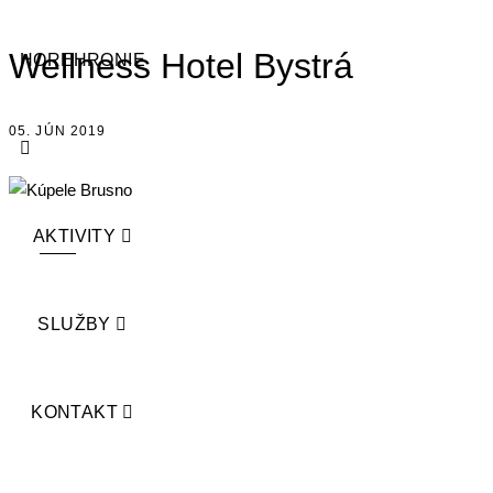
Wellness Hotel Bystrá
HOREHRONIE
05. JÚN 2019
AKTIVITY
Wellness Hotel Bystrá
SLUŽBY
Zabudnite na stres a objavte skvelý
relax v srdci Nízkych Tatier ešte
dnes.
KONTAKT