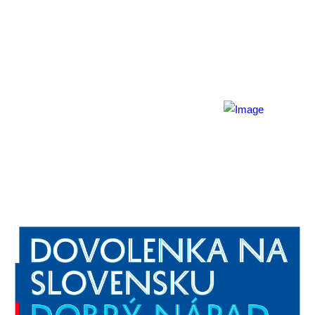
© 2026, Horehronie.sk
Rýchle odkazy
O nás
Konferencie
Tipy na výlety
Zverejnené dokumenty
Hotely a zariadenia
Cookies / GDPR
Mapa stránky