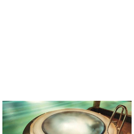
GPS:
48.8503522, 19.6063371
Adresa:
Bystrá 119, 977 01 Brezno
WWW.HOTELBYSTRA.SK