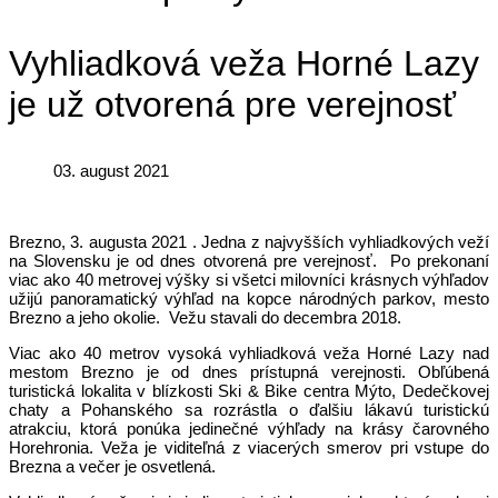
Vyhliadková veža Horné Lazy
je už otvorená pre verejnosť
03. august 2021
Brezno, 3. augusta 2021 . Jedna z najvyšších vyhliadkových veží
na Slovensku je od dnes otvorená pre verejnosť. Po prekonaní
viac ako 40 metrovej výšky si všetci milovníci krásnych výhľadov
užijú panoramatický výhľad na kopce národných parkov, mesto
Brezno a jeho okolie. Vežu stavali do decembra 2018.
Viac ako 40 metrov vysoká vyhliadková veža Horné Lazy nad
mestom Brezno je od dnes prístupná verejnosti. Obľúbená
turistická lokalita v blízkosti Ski & Bike centra Mýto, Dedečkovej
chaty a Pohanského sa rozrástla o ďalšiu lákavú turistickú
atrakciu, ktorá ponúka jedinečné výhľady na krásy čarovného
Horehronia. Veža je viditeľná z viacerých smerov pri vstupe do
Brezna a večer je osvetlená.