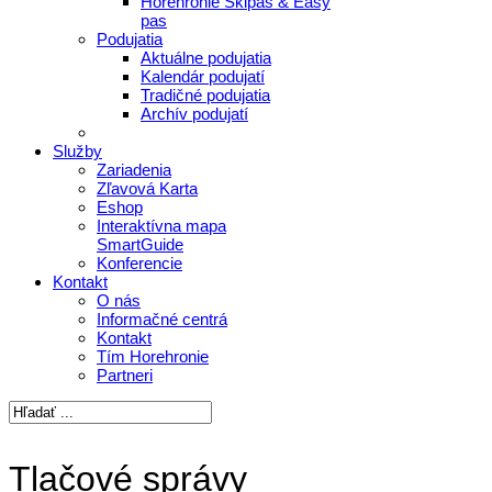
Horehronie Skipas & Easy
pas
Podujatia
Aktuálne podujatia
Kalendár podujatí
Tradičné podujatia
Archív podujatí
Služby
Zariadenia
Zľavová Karta
Eshop
Interaktívna mapa
SmartGuide
Konferencie
Kontakt
O nás
Informačné centrá
Kontakt
Tím Horehronie
Partneri
Tlačové správy