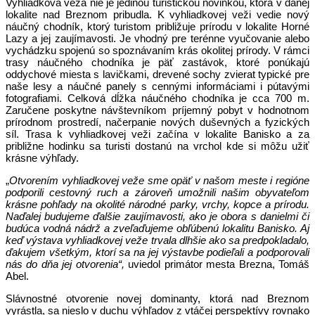
Vyhliadková veža nie je jedinou turistickou novinkou, ktorá v danej
lokalite nad Breznom pribudla. K vyhliadkovej veži vedie nový
náučný chodník, ktorý turistom približuje prírodu v lokalite Horné
Lazy a jej zaujímavosti. Je vhodný pre terénne vyučovanie alebo
vychádzku spojenú so spoznávaním krás okolitej prírody. V rámci
trasy náučného chodníka je päť zastávok, ktoré ponúkajú
oddychové miesta s lavičkami, drevené sochy zvierat typické pre
naše lesy a náučné panely s cennými informáciami i pútavými
fotografiami. Celková dĺžka náučného chodníka je cca 700 m.
Zaručene poskytne návštevníkom príjemný pobyt v hodnotnom
prírodnom prostredí, načerpanie nových duševných a fyzických
síl. Trasa k vyhliadkovej veži začína v lokalite Banisko a za
približne hodinku sa turisti dostanú na vrchol kde si môžu užiť
krásne výhľady.
„
Otvorením vyhliadkovej veže sme opäť v našom meste i regióne
podporili cestovný ruch a zároveň umožnili našim obyvateľom
krásne pohľady na okolité národné parky, vrchy, kopce a prírodu.
Naďalej budujeme ďalšie zaujímavosti, ako je obora s danielmi či
budúca vodná nádrž a zveľaďujeme obľúbenú lokalitu Banisko. Aj
keď výstava vyhliadkovej veže trvala dlhšie ako sa predpokladalo,
ďakujem všetkým, ktorí sa na jej výstavbe podieľali a podporovali
nás do dňa jej otvorenia“,
uviedol primátor mesta Brezna, Tomáš
Abel.
Slávnostné otvorenie novej dominanty, ktorá nad Breznom
vyrástla, sa nieslo v duchu výhľadov z vtáčej perspektívy rovnako