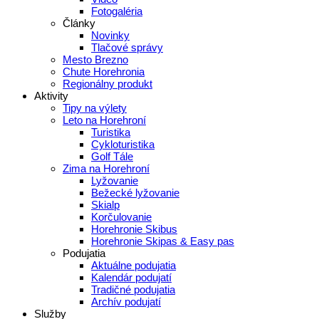
Fotogaléria
Články
Novinky
Tlačové správy
Mesto Brezno
Chute Horehronia
Regionálny produkt
Aktivity
Tipy na výlety
Leto na Horehroní
Turistika
Cykloturistika
Golf Tále
Zima na Horehroní
Lyžovanie
Bežecké lyžovanie
Skialp
Korčulovanie
Horehronie Skibus
Horehronie Skipas & Easy pas
Podujatia
Aktuálne podujatia
Kalendár podujatí
Tradičné podujatia
Archív podujatí
Služby