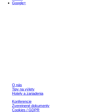
Google+
Kontakt
+421 911 633 119
info@horehronie.sk
© 2026, Horehronie.sk
Rýchle odkazy
O nás
Tipy na výlety
Hotely a zariadenia
Konferencie
Zverejnené dokumenty
Cookies / GDPR