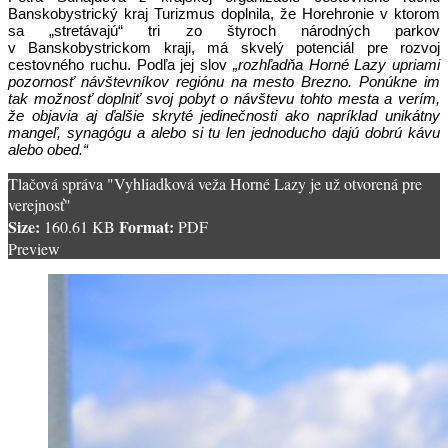
Banskobystrický kraj Turizmus doplnila, že Horehronie v ktorom
sa „stretávajú“ tri zo štyroch národných parkov
v Banskobystrickom kraji, má skvelý potenciál pre rozvoj
cestovného ruchu. Podľa jej slov
„rozhľadňa Horné Lazy upriami
pozornosť návštevníkov regiónu na mesto Brezno. Ponúkne im
tak možnosť doplniť svoj pobyt o návštevu tohto mesta a verím,
že objavia aj ďalšie skryté jedinečnosti ako napríklad unikátny
mangeľ, synagógu a alebo si tu len jednoducho dajú dobrú kávu
alebo obed.“
Tlačová správa "Vyhliadková veža Horné Lazy je už otvorená pre
verejnosť"
Size:
Format:
160.61 KB
PDF
Preview