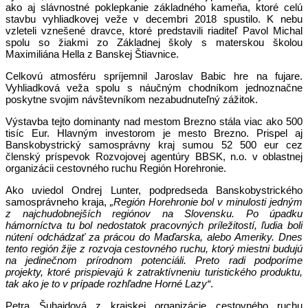
ako aj slávnostné poklepkanie základného kameňa, ktoré celú
stavbu vyhliadkovej veže v decembri 2018 spustilo. K nebu
vzleteli vznešené dravce, ktoré predstavili riaditeľ Pavol Michal
spolu so žiakmi zo Základnej školy s materskou školou
Maximiliána Hella z Banskej Štiavnice.
Celkovú atmosféru spríjemnil Jaroslav Babic hre na fujare.
Vyhliadková veža spolu s náučným chodníkom jednoznačne
poskytne svojim návštevníkom nezabudnuteľný zážitok.
Výstavba tejto dominanty nad mestom Brezno stála viac ako 500
tisíc Eur. Hlavným investorom je mesto Brezno. Prispel aj
Banskobystrický samosprávny kraj sumou 52 500 eur cez
členský príspevok Rozvojovej agentúry BBSK, n.o. v oblastnej
organizácii cestovného ruchu Región Horehronie.
Ako uviedol Ondrej Lunter, podpredseda Banskobystrického
samosprávneho kraja,
„Región Horehronie bol v minulosti jedným
z najchudobnejších regiónov na Slovensku. Po úpadku
hámorníctva tu bol nedostatok pracovných príležitostí, ľudia boli
nútení odchádzať za prácou do Maďarska, alebo Ameriky. Dnes
tento región žije z rozvoja cestovného ruchu, ktorý miestni budujú
na jedinečnom prírodnom potenciáli. Preto radi podporíme
projekty, ktoré prispievajú k zatraktívneniu turistického produktu,
tak ako je to v prípade rozhľadne Horné Lazy“
.
Petra Šuhajdová z krajskej organizácie cestovného ruchu