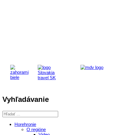
Aktivita realizovaná s finančnou podporou
Ministerstva cestovného ruchu
a športu Slovenskej republiky
Vyhľadávanie
Horehronie
O regióne
Video