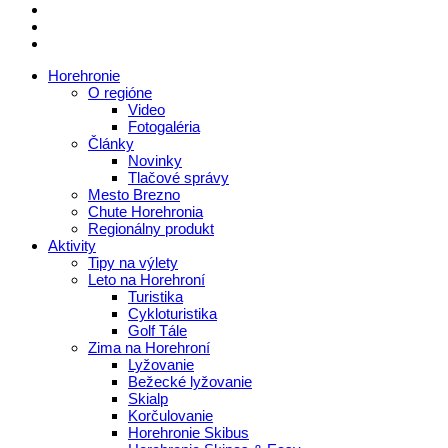
Horehronie
O regióne
Video
Fotogaléria
Články
Novinky
Tlačové správy
Mesto Brezno
Chute Horehronia
Regionálny produkt
Aktivity
Tipy na výlety
Leto na Horehroní
Turistika
Cykloturistika
Golf Tále
Zima na Horehroní
Lyžovanie
Bežecké lyžovanie
Skialp
Korčulovanie
Horehronie Skibus