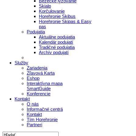
Bežecké lyžovanie
Skialp
Korčulovanie
Horehronie Skibus
Horehronie Skipas & Easy
pas
Podujatia
Aktuálne podujatia
Kalendár podujatí
Tradičné podujatia
Archív podujatí
Služby
Zariadenia
Zľavová Karta
Eshop
Interaktívna mapa
SmartGuide
Konferencie
Kontakt
O nás
Informačné centrá
Kontakt
Tím Horehronie
Partneri