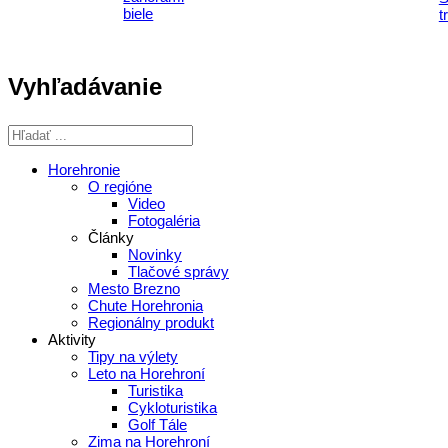
Vyhľadávanie
Horehronie
O regióne
Video
Fotogaléria
Články
Novinky
Tlačové správy
Mesto Brezno
Chute Horehronia
Regionálny produkt
Aktivity
Tipy na výlety
Leto na Horehroní
Turistika
Cykloturistika
Golf Tále
Zima na Horehroní