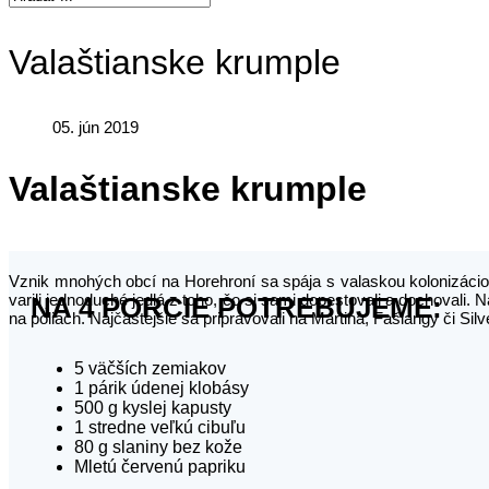
Valaštianske krumple
05. jún 2019
Valaštianske krumple
Vznik mnohých obcí na Horehroní sa spája s valaskou kolonizácio
varili jednoduché jedlá z toho, čo si sami dopestovali a dochovali.
NA 4 PORCIE POTREBUJEME:
na poliach. Najčastejšie sa pripravovali na Martina, Fašiangy či Sil
5 väčších zemiakov
1 párik údenej klobásy
500 g kyslej kapusty
1 stredne veľkú cibuľu
80 g slaniny bez kože
Mletú červenú papriku