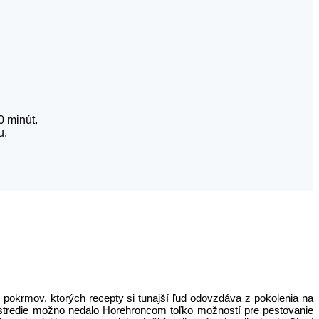
0 minút.
u.
í pokrmov, ktorých recepty si tunajší ľud odovzdáva z pokolenia na
ostredie možno nedalo Horehroncom toľko možností pre pestovanie