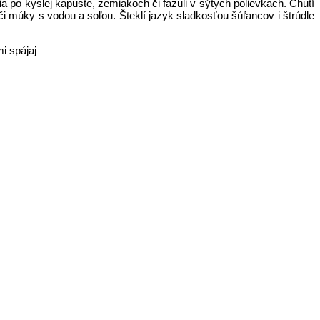
a po kyslej kapuste, zemiakoch či fazuli v sýtych polievkach. Chutí
 múky s vodou a soľou. Šteklí jazyk sladkosťou šúľancov i štrúdle
i spájaj