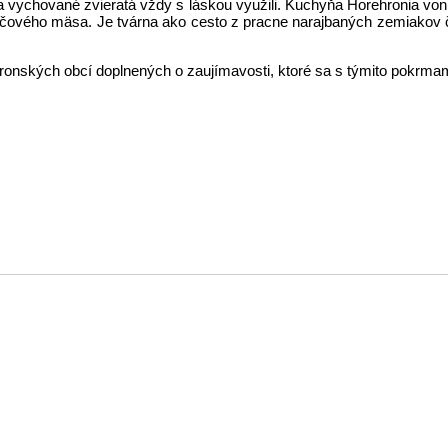
a vychované zvieratá vždy s láskou využili. Kuchyňa Horehronia voni
čového mäsa. Je tvárna ako cesto z pracne narajbaných zemiakov či
ehronských obcí doplnených o zaujímavosti, ktoré sa s týmito pokrmam