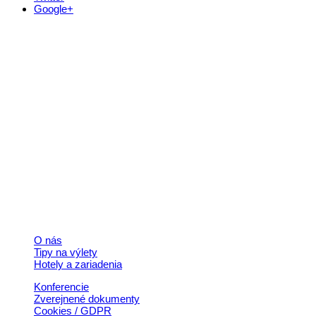
Google+
Kontakt
+421 911 633 119
info@horehronie.sk
© 2026, Horehronie.sk
Rýchle odkazy
O nás
Tipy na výlety
Hotely a zariadenia
Konferencie
Zverejnené dokumenty
Cookies / GDPR