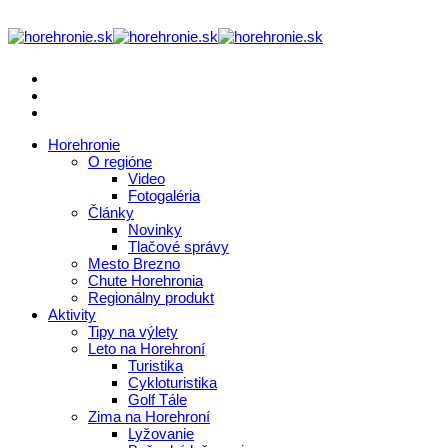
Horehronie
O regióne
Video
Fotogaléria
Články
Novinky
Tlačové správy
Mesto Brezno
Chute Horehronia
Regionálny produkt
Aktivity
Tipy na výlety
Leto na Horehroní
Turistika
Cykloturistika
Golf Tále
Zima na Horehroní
Lyžovanie