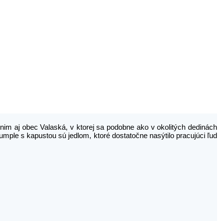
im aj obec Valaská, v ktorej sa podobne ako v okolitých dedinách
rumple s kapustou sú jedlom, ktoré dostatočne nasýtilo pracujúci ľud