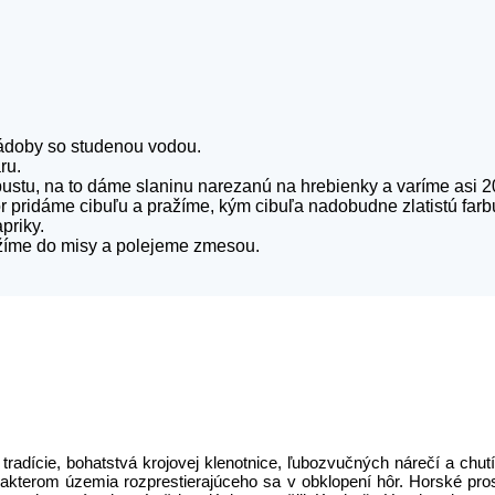
ádoby so studenou vodou.
ru.
ustu, na to dáme slaninu narezanú na hrebienky a varíme asi 2
r pridáme cibuľu a pražíme, kým cibuľa nadobudne zlatistú farb
priky.
žíme do misy a polejeme zmesou.
tradície, bohatstvá krojovej klenotnice, ľubozvučných nárečí a chut
rakterom územia rozprestierajúceho sa v obklopení hôr. Horské pr