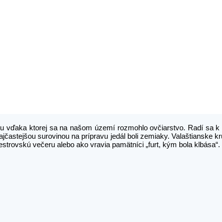
u vďaka ktorej sa na našom území rozmohlo ovčiarstvo. Radí sa k n
 Najčastejšou surovinou na prípravu jedál boli zemiaky. Valaštianske k
vestrovskú večeru alebo ako vravia pamätníci „furt, kým bola klbása“.