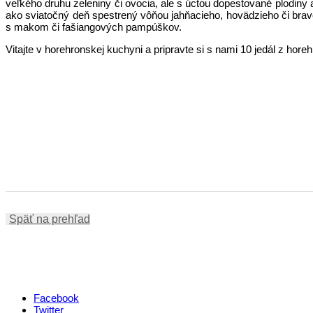
veľkého druhu zeleniny či ovocia, ale s úctou dopestované plodiny 
ako sviatočný deň spestrený vôňou jahňacieho, hovädzieho či brav
s makom či fašiangových pampúškov.
Vitajte v horehronskej kuchyni a pripravte si s nami 10 jedál z hor
Späť na prehľad
Facebook
Twitter