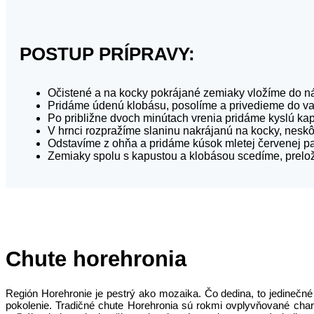
POSTUP PRÍPRAVY:
Očistené a na kocky pokrájané zemiaky vložíme do n
Pridáme údenú klobásu, posolíme a privedieme do va
Po približne dvoch minútach vrenia pridáme kyslú kap
V hrnci rozpražíme slaninu nakrájanú na kocky, neskô
Odstavíme z ohňa a pridáme kúsok mletej červenej pa
Zemiaky spolu s kapustou a klobásou scedíme, prelo
Chute horehronia
Región Horehronie je pestrý ako mozaika. Čo dedina, to jedinečné 
pokolenie. Tradičné chute Horehronia sú rokmi ovplyvňované cha