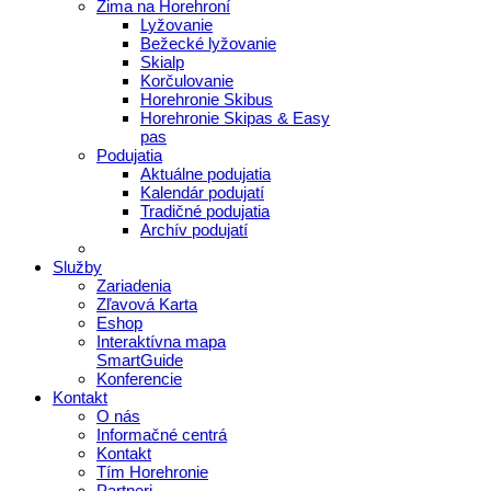
Zima na Horehroní
Lyžovanie
Bežecké lyžovanie
Skialp
Korčulovanie
Horehronie Skibus
Horehronie Skipas & Easy
pas
Podujatia
Aktuálne podujatia
Kalendár podujatí
Tradičné podujatia
Archív podujatí
Služby
Zariadenia
Zľavová Karta
Eshop
Interaktívna mapa
SmartGuide
Konferencie
Kontakt
O nás
Informačné centrá
Kontakt
Tím Horehronie
Partneri