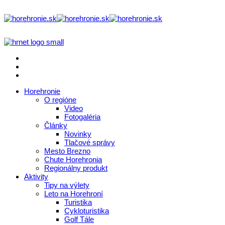
Horehronie
O regióne
Video
Fotogaléria
Články
Novinky
Tlačové správy
Mesto Brezno
Chute Horehronia
Regionálny produkt
Aktivity
Tipy na výlety
Leto na Horehroní
Turistika
Cykloturistika
Golf Tále