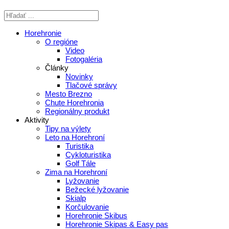
Horehronie
O regióne
Video
Fotogaléria
Články
Novinky
Tlačové správy
Mesto Brezno
Chute Horehronia
Regionálny produkt
Aktivity
Tipy na výlety
Leto na Horehroní
Turistika
Cykloturistika
Golf Tále
Zima na Horehroní
Lyžovanie
Bežecké lyžovanie
Skialp
Korčulovanie
Horehronie Skibus
Horehronie Skipas & Easy pas