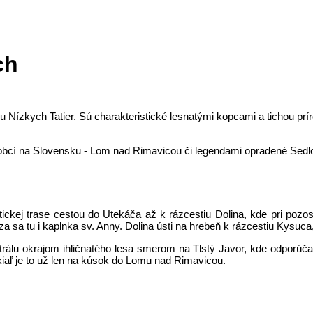
ch
ízkych Tatier. Sú charakteristické lesnatými kopcami a tichou prírodo
 obcí na Slovensku - Lom nad Rimavicou či legendami opradené Sedl
ickej trase cestou do Utekáča až k rázcestiu Dolina, kde pri pozos
 sa tu i kaplnka sv. Anny. Dolina ústi na hrebeň k rázcestiu Kysuca
rálu okrajom ihličnatého lesa smerom na Tlstý Javor, kde odporúčam
aľ je to už len na kúsok do Lomu nad Rimavicou.