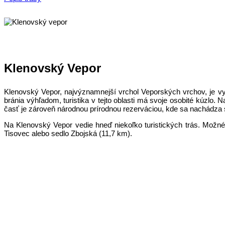
Klenovský Vepor
Klenovský Vepor, najvýznamnejší vrchol Veporských vrchov, je vyhľ
bránia výhľadom, turistika v tejto oblasti má svoje osobité kúzlo. 
časť je zároveň národnou prírodnou rezerváciou, kde sa nachádza 
Na Klenovský Vepor vedie hneď niekoľko turistických trás. Možn
Tisovec alebo sedlo Zbojská (11,7 km).