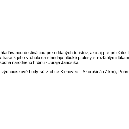
adávanou destináciou pre oddaných turistov, ako aj pre príležitostn
Na trase k jeho vrcholu sa striedajú hlboké pralesy s rozľahlými lúk
socha národného hrdinu - Juraja Jánošíka.
é východiskové body sú z obce Klenovec - Skorušiná (7 km), Pohron