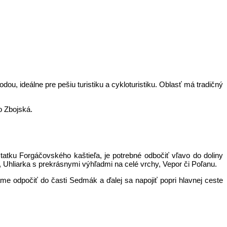
u, ideálne pre pešiu turistiku a cykloturistiku. Oblasť má tradičný
o Zbojská.
tatku Forgáčovského kaštieľa, je potrebné odbočiť vľavo do doliny
, Uhliarka s prekrásnymi výhľadmi na celé vrchy, Vepor či Poľanu.
e odpočiť do časti Sedmák a ďalej sa napojiť popri hlavnej ceste