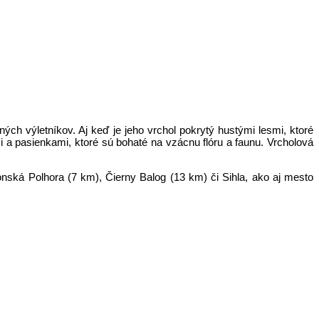
ých výletníkov. Aj keď je jeho vrchol pokrytý hustými lesmi, ktoré
ami a pasienkami, ktoré sú bohaté na vzácnu flóru a faunu. Vrcholová
ská Polhora (7 km), Čierny Balog (13 km) či Sihla, ako aj mesto