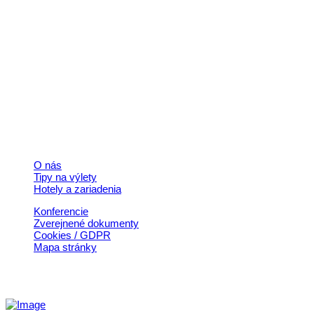
Kontakt
+421 911 633 119
info@horehronie.sk
© 2026, Horehronie.sk
Rýchle odkazy
O nás
Tipy na výlety
Hotely a zariadenia
Konferencie
Zverejnené dokumenty
Cookies / GDPR
Mapa stránky