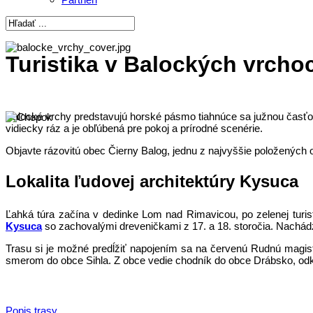
Turistika v Balockých vrcho
Balocké vrchy predstavujú horské pásmo tiahnúce sa južnou časťou N
vidiecky ráz a je obľúbená pre pokoj a prírodné scenérie.
Objavte rázovitú obec Čierny Balog, jednu z najvyššie položených
Lokalita ľudovej architektúry Kysuca
Ľahká túra začína v dedinke Lom nad Rimavicou, po zelenej turist
Kysuca
so zachovalými dreveničkami z 17. a 18. storočia. Nachádza
Trasu si je možné predĺžiť napojením sa na červenú Rudnú magist
smerom do obce Sihla. Z obce vedie chodník do obce Drábsko, odki
Popis trasy