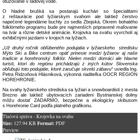
otužovanie v ľadovej vode.
O hladné brušká sa postarajú kuchári so špecialitami
z reštaurácie pod lyžiarskym svahom ale taktiež čerstvo
napečené legendárne buchty zo sedla Zbojská. Okrem bohatého
folklórneho programu bude pre najmenších pripravené maľovanie
na tvár a rôzne detské animácie. Krojovka na svahu vyvrcholí aj
exhibičnými jazdami v krojoch na lyžiach.
„Už druhý ročník obľúbeného podujatia v lyžiarskeho stredisku
Mýto Ski a Bike centrum opäť prinesie medzi lyžiarov aj naše
tradície a horehronský folklór. Nielen medzi domáci ale hlavne
turisti, ktorí do regiónu prichádzajú z iných kútov Slovenska
obľubujú toto podujatie, ktoré zaručuje skvelú zábavu“
uviedla Ing.
Petra Ridzoňová Hlásniková, výkonná riaditeľka OOCR REGIÓN
HOREHRONIE.
Na svahy lyžiarskeho strediska sa lyžiari a snowboardisti z mesta
Brezno ale taktiež ubytovacích zariadení Bystrianskej doliny
môžu dostať ZADARMO, bezpečne a ekologicky skibusom
s Horehronie Card podľa platného grafikonu.
Tlačová správa - Krojovka na svahu
Size:
Format:
127.94 KB
PDF
Preview