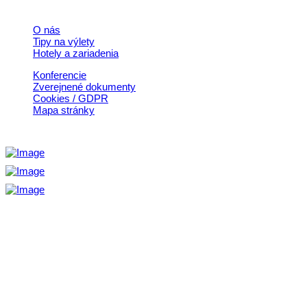
O nás
Tipy na výlety
Hotely a zariadenia
Konferencie
Zverejnené dokumenty
Cookies / GDPR
Mapa stránky
Aktivita realizovaná s finančnou podporou
Ministerstva cestovného ruchu
a športu Slovenskej republiky