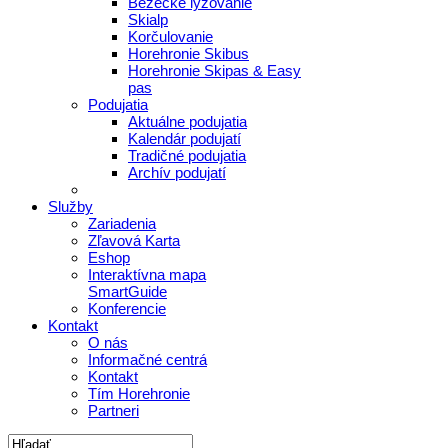
Bežecké lyžovanie
Skialp
Korčulovanie
Horehronie Skibus
Horehronie Skipas & Easy
pas
Podujatia
Aktuálne podujatia
Kalendár podujatí
Tradičné podujatia
Archív podujatí
Služby
Zariadenia
Zľavová Karta
Eshop
Interaktívna mapa
SmartGuide
Konferencie
Kontakt
O nás
Informačné centrá
Kontakt
Tím Horehronie
Partneri