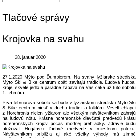
Tlačové správy
Krojovka na svahu
28. január 2020
27.1.2020 Mýto pod Ďumbierom. Na svahy lyžiarske strediska
Mýto Ski & Bike centrum opäť zavítajú tradície. Ľudová hudba,
kroje, skvelé jedlo a parádne zábava na Vás čaká už túto sobotu
1. februára.
Prvá februárová sobota sa bude v lyžiarskom stredisku Mýto Ski
& Bike centrum niesť v duchu tradícii a folklóru. Veselí chlapci
z Horehronia nielen lyžiarom ale všetkým návštevníkom zahrajú
na ľudovú nôtu. Krásne horehronské dievčatá predvedú krásu
horehronských krojov počas módnej prehliadky. Zdravie budú
utužovať Hugánske ľadové medvede v miestnom potoku.
Návštevníkom priblížia aj aké všetky výhody má zimné