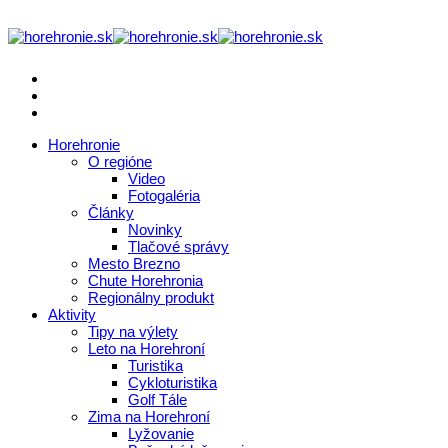
Horehronie
O regióne
Video
Fotogaléria
Články
Novinky
Tlačové správy
Mesto Brezno
Chute Horehronia
Regionálny produkt
Aktivity
Tipy na výlety
Leto na Horehroní
Turistika
Cykloturistika
Golf Tále
Zima na Horehroní
Lyžovanie