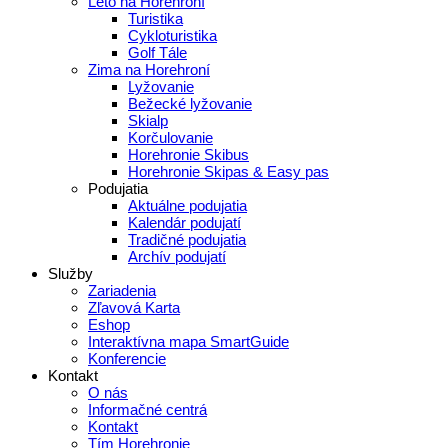
Leto na Horehroní
Turistika
Cykloturistika
Golf Tále
Zima na Horehroní
Lyžovanie
Bežecké lyžovanie
Skialp
Korčulovanie
Horehronie Skibus
Horehronie Skipas & Easy pas
Podujatia
Aktuálne podujatia
Kalendár podujatí
Tradičné podujatia
Archív podujatí
Služby
Zariadenia
Zľavová Karta
Eshop
Interaktívna mapa SmartGuide
Konferencie
Kontakt
O nás
Informačné centrá
Kontakt
Tím Horehronie