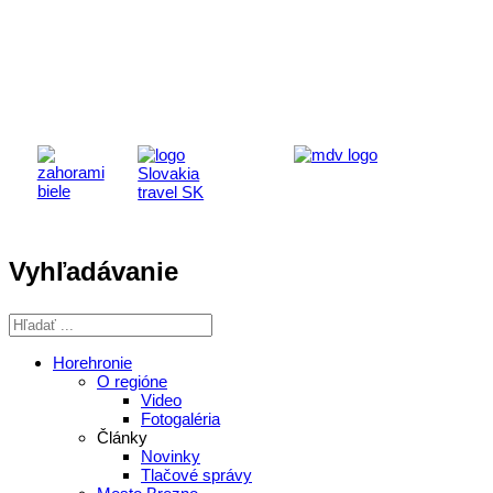
Aktivita realizovaná s finančnou podporou
Ministerstva cestovného ruchu
a športu Slovenskej republiky
Vyhľadávanie
Horehronie
O regióne
Video
Fotogaléria
Články
Novinky
Tlačové správy