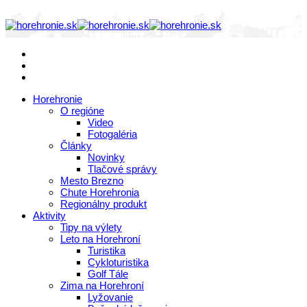
Horehronie
O regióne
Video
Fotogaléria
Články
Novinky
Tlačové správy
Mesto Brezno
Chute Horehronia
Regionálny produkt
Aktivity
Tipy na výlety
Leto na Horehroní
Turistika
Cykloturistika
Golf Tále
Zima na Horehroní
Lyžovanie