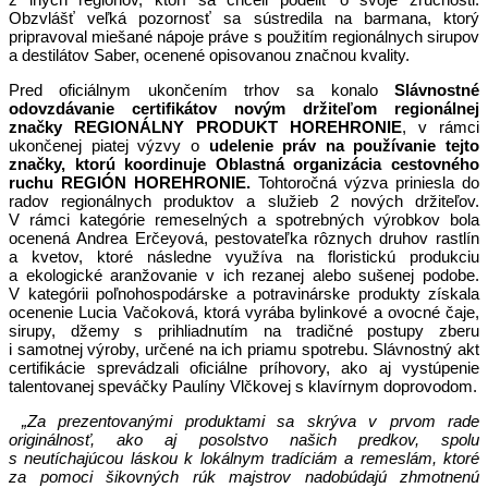
Obzvlášť veľká pozornosť sa sústredila na barmana, ktorý
pripravoval miešané nápoje práve s použitím regionálnych sirupov
a destilátov Saber, ocenené opisovanou značnou kvality.
Pred oficiálnym ukončením trhov sa konalo
Slávnostné
odovzdávanie certifikátov novým držiteľom regionálnej
značky REGIONÁLNY PRODUKT HOREHRONIE
, v rámci
ukončenej piatej výzvy o
udelenie práv na používanie tejto
značky, ktorú koordinuje Oblastná organizácia cestovného
ruchu REGIÓN HOREHRONIE.
Tohtoročná výzva priniesla do
radov regionálnych produktov a služieb 2 nových držiteľov.
V rámci kategórie remeselných a spotrebných výrobkov bola
ocenená Andrea Erčeyová, pestovateľka rôznych druhov rastlín
a kvetov, ktoré následne využíva na floristickú produkciu
a ekologické aranžovanie v ich rezanej alebo sušenej podobe.
V kategórii poľnohospodárske a potravinárske produkty získala
ocenenie Lucia Vačoková, ktorá vyrába bylinkové a ovocné čaje,
sirupy, džemy s prihliadnutím na tradičné postupy zberu
i samotnej výroby, určené na ich priamu spotrebu. Slávnostný akt
certifikácie sprevádzali oficiálne príhovory, ako aj vystúpenie
talentovanej speváčky Paulíny Vlčkovej s klavírnym doprovodom.
„
Za prezentovanými produktami sa skrýva v prvom rade
originálnosť, ako aj posolstvo našich predkov, spolu
s neutíchajúcou láskou k lokálnym tradíciám a remeslám, ktoré
za pomoci šikovných rúk majstrov nadobúdajú zhmotnenú