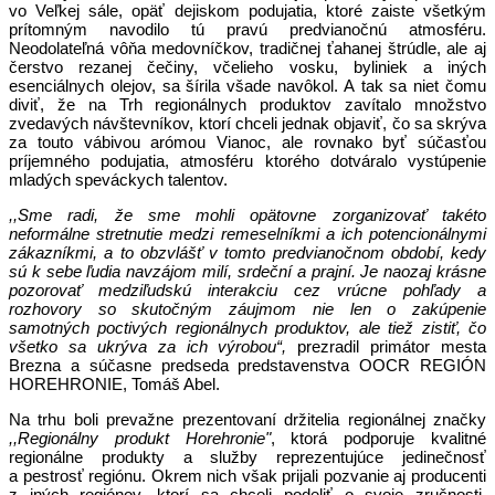
vo Veľkej sále, opäť dejiskom podujatia, ktoré zaiste všetkým
prítomným navodilo tú pravú predvianočnú atmosféru.
Neodolateľná vôňa medovníčkov, tradičnej ťahanej štrúdle, ale aj
čerstvo rezanej čečiny, včelieho vosku, byliniek a iných
esenciálnych olejov, sa šírila všade navôkol. A tak sa niet čomu
diviť, že na Trh regionálnych produktov zavítalo množstvo
zvedavých návštevníkov, ktorí chceli jednak objaviť, čo sa skrýva
za touto vábivou arómou Vianoc, ale rovnako byť súčasťou
príjemného podujatia, atmosféru ktorého dotváralo vystúpenie
mladých speváckych talentov.
,,Sme radi, že sme mohli opätovne zorganizovať takéto
neformálne stretnutie medzi remeselníkmi a ich potencionálnymi
zákazníkmi, a to obzvlášť v tomto predvianočnom období, kedy
sú k sebe ľudia navzájom milí, srdeční a prajní. Je naozaj krásne
pozorovať medziľudskú interakciu cez vrúcne pohľady a
rozhovory so skutočným záujmom nie len o zakúpenie
samotných poctivých regionálnych produktov, ale tiež zistiť, čo
všetko sa ukrýva za ich výrobou“,
prezradil primátor mesta
Brezna a súčasne predseda predstavenstva OOCR REGIÓN
HOREHRONIE, Tomáš Abel.
Na trhu boli prevažne prezentovaní držitelia regionálnej značky
,,Regionálny produkt Horehronie"
, ktorá podporuje kvalitné
regionálne produkty a služby reprezentujúce jedinečnosť
a pestrosť regiónu. Okrem nich však prijali pozvanie aj producenti
z iných regiónov, ktorí sa chceli podeliť o svoje zručnosti.