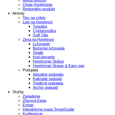
Mesto Brezno
Chute Horehronia
Regionálny produkt
Aktivity
Tipy na výlety
Leto na Horehroní
Turistika
Cykloturistika
Golf Tále
Zima na Horehroní
Lyžovanie
Bežecké lyžovanie
Skialp
Korčulovanie
Horehronie Skibus
Horehronie Skipas & Easy pas
Podujatia
Aktuálne podujatia
Kalendár podujatí
Tradičné podujatia
Archív podujatí
Služby
Zariadenia
Zľavová Karta
Eshop
Interaktívna mapa SmartGuide
Konferencie