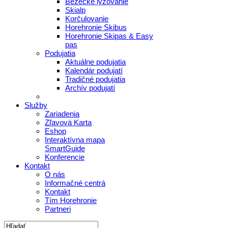
Bežecké lyžovanie
Skialp
Korčulovanie
Horehronie Skibus
Horehronie Skipas & Easy
pas
Podujatia
Aktuálne podujatia
Kalendár podujatí
Tradičné podujatia
Archív podujatí
Služby
Zariadenia
Zľavová Karta
Eshop
Interaktívna mapa
SmartGuide
Konferencie
Kontakt
O nás
Informačné centrá
Kontakt
Tím Horehronie
Partneri