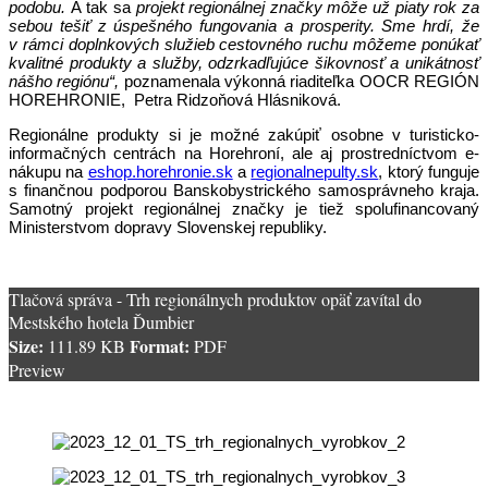
podobu.
A tak sa
projekt regionálnej značky môže už piaty rok za
sebou tešiť z úspešného fungovania a prosperity. Sme hrdí, že
v rámci doplnkových služieb cestovného ruchu môžeme ponúkať
kvalitné produkty a služby, odzrkadľujúce šikovnosť a unikátnosť
nášho regiónu“,
poznamenala výkonná riaditeľka OOCR REGIÓN
HOREHRONIE, Petra Ridzoňová Hlásniková.
Regionálne produkty si je možné zakúpiť osobne v turisticko-
informačných centrách na Horehroní, ale aj prostredníctvom e-
nákupu na
eshop.horehronie.sk
a
regionalnepulty.sk
, ktorý funguje
s finančnou podporou Banskobystrického samosprávneho kraja.
Samotný projekt regionálnej značky je tiež spolufinancovaný
Ministerstvom dopravy Slovenskej republiky.
Tlačová správa - Trh regionálnych produktov opäť zavítal do
Mestského hotela Ďumbier
Size:
Format:
111.89 KB
PDF
Preview