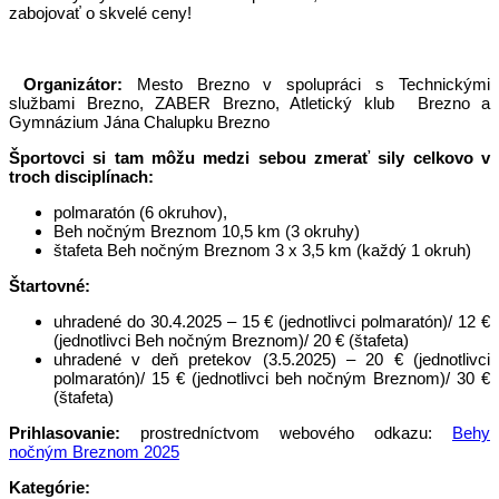
zabojovať o skvelé ceny!
Organizátor:
Mesto Brezno v spolupráci s Technickými
službami Brezno, ZABER Brezno, Atletický klub Brezno a
Gymnázium Jána Chalupku Brezno
Športovci si tam môžu medzi sebou zmerať sily celkovo v
troch disciplínach:
polmaratón (6 okruhov),
Beh nočným Breznom 10,5 km (3 okruhy)
štafeta Beh nočným Breznom 3 x 3,5 km (každý 1 okruh)
Štartovné:
uhradené do 30.4.2025 – 15 € (jednotlivci polmaratón)/ 12 €
(jednotlivci Beh nočným Breznom)/ 20 € (štafeta)
uhradené v deň pretekov (3.5.2025) – 20 € (jednotlivci
polmaratón)/ 15 € (jednotlivci beh nočným Breznom)/ 30 €
(štafeta)
Prihlasovanie:
prostredníctvom webového odkazu:
Behy
nočným Breznom 2025
Kategórie: