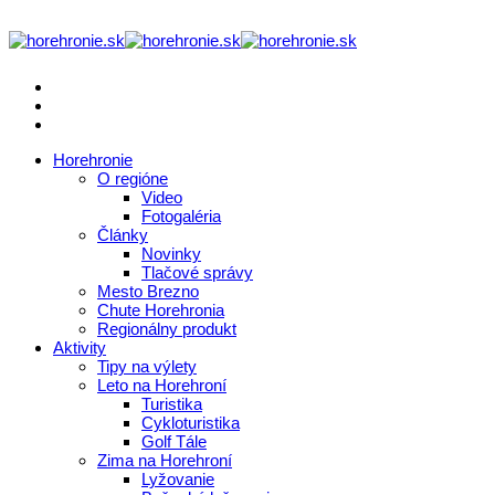
Horehronie
O regióne
Video
Fotogaléria
Články
Novinky
Tlačové správy
Mesto Brezno
Chute Horehronia
Regionálny produkt
Aktivity
Tipy na výlety
Leto na Horehroní
Turistika
Cykloturistika
Golf Tále
Zima na Horehroní
Lyžovanie