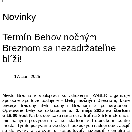
Novinky
Termín Behov nočným
Breznom sa nezadržateľne
blíži!
17. apríl 2025
Mesto Brezno v spolupráci so združením ZABER organizuje
spoločné športové podujatie -
Behy nočným Breznom
, ktoré
prepája tradičný Beh nočným Breznom s polmaratónom.
Opisované behy sa uskutočnia už
3. mája 2025
so štartom
o 19:00 hod.
Na bežcov čaká nenáročná trať na 3,5 km okruhu s
minimálnym prevýšením a so štartom v historickom centre
mesta. Týmto pozývame všetkých bežeckých nadšencov zapojiť
sa do výzvy a zároveň si zašportovať, nazbierať kilometre a