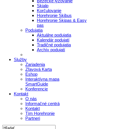
Bežecké lyžovanie
Skialp
Korčulovanie
Horehronie Skibus
Horehronie Skipas & Easy
pas
Podujatia
Aktuálne podujatia
Kalendár podujatí
Tradičné podujatia
Archív podujatí
Služby
Zariadenia
Zľavová Karta
Eshop
Interaktívna mapa
SmartGuide
Konferencie
Kontakt
O nás
Informačné centrá
Kontakt
Tím Horehronie
Partneri