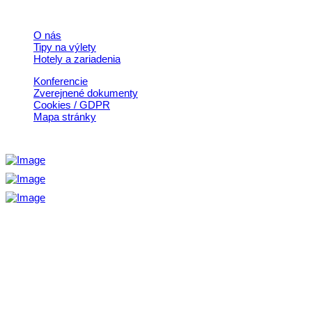
Rýchle odkazy
O nás
Tipy na výlety
Hotely a zariadenia
Konferencie
Zverejnené dokumenty
Cookies / GDPR
Mapa stránky
Aktivita realizovaná s finančnou podporou
Ministerstva cestovného ruchu
a športu Slovenskej republiky