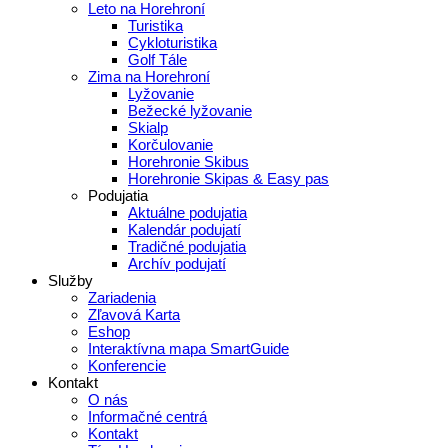
Leto na Horehroní
Turistika
Cykloturistika
Golf Tále
Zima na Horehroní
Lyžovanie
Bežecké lyžovanie
Skialp
Korčulovanie
Horehronie Skibus
Horehronie Skipas & Easy pas
Podujatia
Aktuálne podujatia
Kalendár podujatí
Tradičné podujatia
Archív podujatí
Služby
Zariadenia
Zľavová Karta
Eshop
Interaktívna mapa SmartGuide
Konferencie
Kontakt
O nás
Informačné centrá
Kontakt