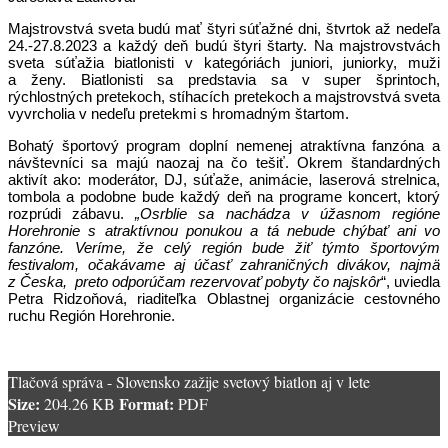
Majstrovstvá sveta budú mať štyri súťažné dni, štvrtok až nedeľa
24.-27.8.2023 a každý deň budú štyri štarty. Na majstrovstvách
sveta súťažia biatlonisti v kategóriách juniori, juniorky, muži
a ženy. Biatlonisti sa predstavia sa v super šprintoch,
rýchlostných pretekoch, stíhacích pretekoch a majstrovstvá sveta
vyvrcholia v nedeľu pretekmi s hromadným štartom.
Bohatý športový program doplní nemenej atraktívna fanzóna a
návštevníci sa majú naozaj na čo tešiť. Okrem štandardných
aktivít ako: moderátor, DJ, súťaže, animácie, laserová strelnica,
tombola a podobne bude každý deň na programe koncert, ktorý
rozprúdi zábavu.
„Osrblie sa nachádza v úžasnom regióne
Horehronie s atraktívnou ponukou a tá nebude chýbať ani vo
fanzóne. Veríme, že celý región bude žiť týmto športovým
festivalom, očakávame aj účasť zahraničných divákov, najmä
z Česka, preto odporúčam rezervovať pobyty čo najskôr
“, uviedla
Petra Ridzoňová, riaditeľka Oblastnej organizácie cestovného
ruchu Región Horehronie.
Tlačová správa - Slovensko zažije svetový biatlon aj v lete
Size:
Format:
204.26 KB
PDF
Preview