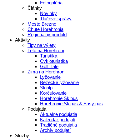
Fotogaléria
Články
Novinky
Tlačové správy
Mesto Brezno
Chute Horehronia
Regionálny produkt
Aktivity
Tipy na výlety
Leto na Horehroní
Turistika
Cykloturistika
Golf Tále
Zima na Horehroní
Lyžovanie
Bežecké lyžovanie
Skialp
Korčulovanie
Horehronie Skibus
Horehronie Skipas & Easy pas
Podujatia
Aktuálne podujatia
Kalendár podujatí
Tradičné podujatia
Archív podujatí
Služby