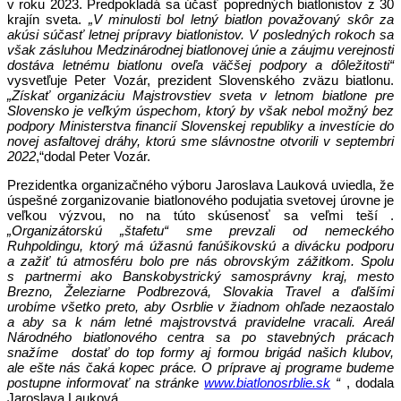
v roku 2023. Predpokladá sa účasť popredných biatlonistov z 30
krajín sveta.
„V minulosti bol letný biatlon považovaný skôr za
akúsi súčasť letnej prípravy biatlonistov. V posledných rokoch sa
však zásluhou Medzinárodnej biatlonovej únie a záujmu verejnosti
dostáva letnému biatlonu oveľa väčšej podpory a dôležitosti“
vysvetľuje Peter Vozár, prezident Slovenského zväzu biatlonu.
„Získať organizáciu Majstrovstiev sveta v letnom biatlone pre
Slovensko je veľkým úspechom, ktorý by však nebol možný bez
podpory Ministerstva financií Slovenskej republiky a investície do
novej asfaltovej dráhy, ktorú sme slávnostne otvorili v septembri
2022
,“dodal Peter Vozár.
Prezidentka organizačného výboru Jaroslava Lauková uviedla, že
úspešné zorganizovanie biatlonového podujatia svetovej úrovne je
veľkou výzvou, no na túto skúsenosť sa veľmi teší .
„Organizátorskú „štafetu“ sme prevzali od nemeckého
Ruhpoldingu, ktorý má úžasnú fanúšikovskú a divácku podporu
a zažiť tú atmosféru bolo pre nás obrovským zážitkom. Spolu
s partnermi ako Banskobystrický samosprávny kraj, mesto
Brezno, Železiarne Podbrezová, Slovakia Travel a ďalšími
urobíme všetko preto, aby Osrblie v žiadnom ohľade nezaostalo
a aby sa k nám letné majstrovstvá pravidelne vracali.
Areál
Národného biatlonového centra sa po stavebných prácach
snažíme dostať do top formy aj formou brigád našich klubov,
ale ešte nás čaká kopec práce. O príprave aj programe budeme
postupne informovať na stránke
www.biatlonosrblie.sk
“
, dodala
Jaroslava Lauková.