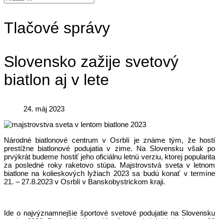
Tlačové správy
Slovensko zažije svetový
biatlon aj v lete
24. máj 2023
Národné biatlonové centrum v Osrblí je známe tým, že hostí
prestížne biatlonové podujatia v zime. Na Slovensku však po
prvýkrát budeme hostiť jeho oficiálnu letnú verziu, ktorej popularita
za posledné roky raketovo stúpa. Majstrovstvá sveta v letnom
biatlone na kolieskových lyžiach 2023 sa budú konať v termíne
21. – 27.8.2023 v Osrblí v Banskobystrickom kraji.
Ide o najvýznamnejšie športové svetové podujatie na Slovensku