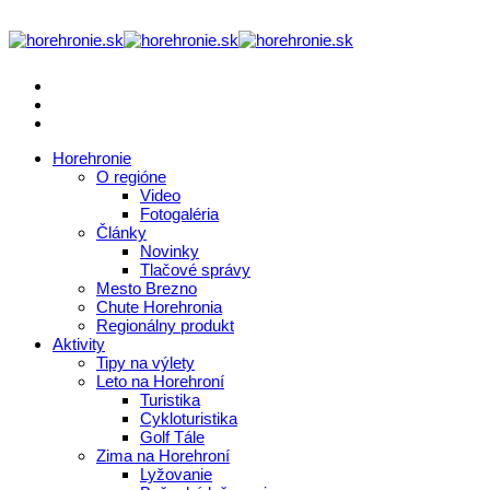
Horehronie
O regióne
Video
Fotogaléria
Články
Novinky
Tlačové správy
Mesto Brezno
Chute Horehronia
Regionálny produkt
Aktivity
Tipy na výlety
Leto na Horehroní
Turistika
Cykloturistika
Golf Tále
Zima na Horehroní
Lyžovanie