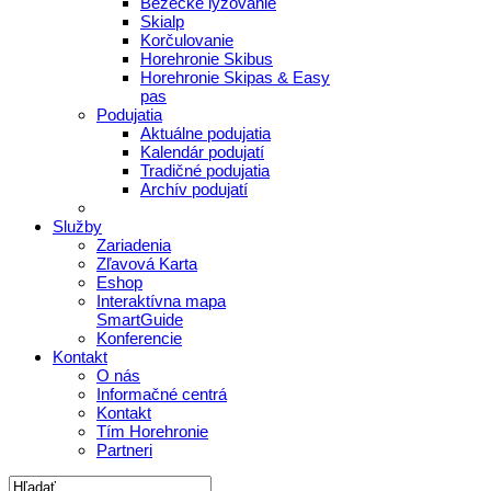
Bežecké lyžovanie
Skialp
Korčulovanie
Horehronie Skibus
Horehronie Skipas & Easy
pas
Podujatia
Aktuálne podujatia
Kalendár podujatí
Tradičné podujatia
Archív podujatí
Služby
Zariadenia
Zľavová Karta
Eshop
Interaktívna mapa
SmartGuide
Konferencie
Kontakt
O nás
Informačné centrá
Kontakt
Tím Horehronie
Partneri