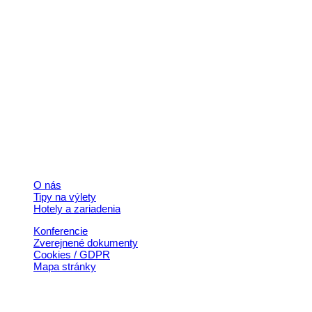
Kontakt
+421 911 633 119
info@horehronie.sk
© 2026, Horehronie.sk
Rýchle odkazy
O nás
Tipy na výlety
Hotely a zariadenia
Konferencie
Zverejnené dokumenty
Cookies / GDPR
Mapa stránky