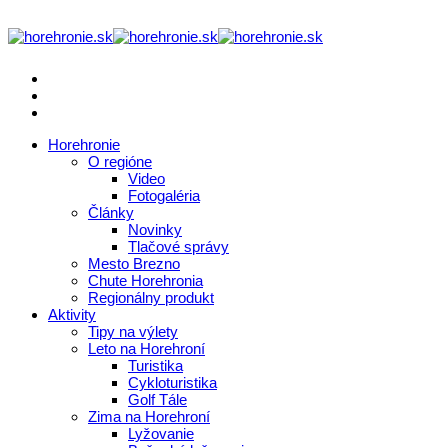
Horehronie
O regióne
Video
Fotogaléria
Články
Novinky
Tlačové správy
Mesto Brezno
Chute Horehronia
Regionálny produkt
Aktivity
Tipy na výlety
Leto na Horehroní
Turistika
Cykloturistika
Golf Tále
Zima na Horehroní
Lyžovanie