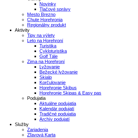
Novinky
Tlačové správy
Mesto Brezno
Chute Horehronia
Regionálny produkt
Aktivity
Tipy na výlety
Leto na Horehroní
Turistika
Cykloturistika
Golf Tále
Zima na Horehroní
Lyžovanie
Bežecké lyžovanie
Skialp
Korčulovanie
Horehronie Skibus
Horehronie Skipas & Easy pas
Podujatia
Aktuálne podujatia
Kalendár podujatí
Tradičné podujatia
Archív podujatí
Služby
Zariadenia
Zľavová Karta