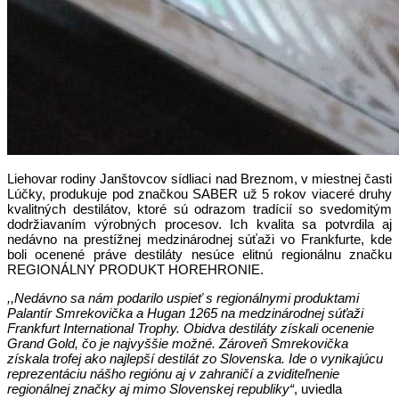
Liehovar rodiny Janštovcov sídliaci nad Breznom, v miestnej časti
Lúčky, produkuje pod značkou SABER už 5 rokov viaceré druhy
kvalitných destilátov, ktoré sú odrazom tradícií so svedomitým
dodržiavaním výrobných procesov. Ich kvalita sa potvrdila aj
nedávno na prestížnej medzinárodnej súťaži vo Frankfurte, kde
boli ocenené práve destiláty nesúce elitnú regionálnu značku
REGIONÁLNY PRODUKT HOREHRONIE.
,,Nedávno sa nám podarilo uspieť s regionálnymi produktami
Palantír Smrekovička a Hugan 1265 na medzinárodnej súťaži
Frankfurt International Trophy. Obidva destiláty získali ocenenie
Grand Gold, čo je najvyššie možné. Zároveň Smrekovička
získala trofej ako najlepší destilát zo Slovenska. Ide o vynikajúcu
reprezentáciu nášho regiónu aj v zahraničí a zviditeľnenie
regionálnej značky aj mimo Slovenskej republiky“
, uviedla