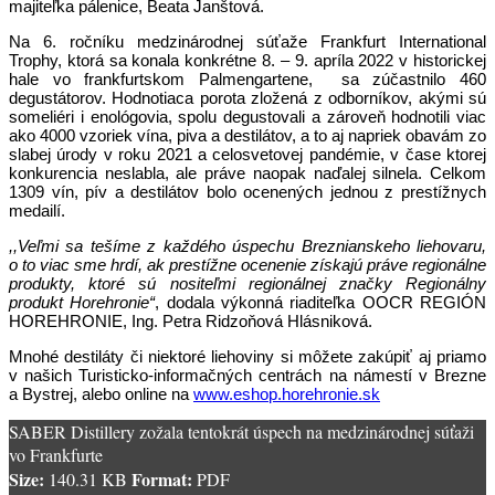
majiteľka pálenice, Beata Janštová.
Na 6. ročníku medzinárodnej súťaže Frankfurt International
Trophy, ktorá sa konala konkrétne 8. – 9. apríla 2022 v historickej
hale vo frankfurtskom Palmengartene, sa zúčastnilo 460
degustátorov. Hodnotiaca porota zložená z odborníkov, akými sú
someliéri i enológovia, spolu degustovali a zároveň hodnotili viac
ako 4000 vzoriek vína, piva a destilátov, a to aj napriek obavám zo
slabej úrody v roku 2021 a celosvetovej pandémie, v čase ktorej
konkurencia neslabla, ale práve naopak naďalej silnela. Celkom
1309 vín, pív a destilátov bolo ocenených jednou z prestížnych
medailí.
,,Veľmi sa tešíme z každého úspechu Breznianskeho liehovaru,
o to viac sme hrdí, ak prestížne ocenenie získajú práve regionálne
produkty, ktoré sú nositeľmi regionálnej značky Regionálny
produkt Horehronie“
, dodala výkonná riaditeľka OOCR REGIÓN
HOREHRONIE, Ing. Petra Ridzoňová Hlásniková.
Mnohé destiláty či niektoré liehoviny si môžete zakúpiť aj priamo
v našich Turisticko-informačných centrách na námestí v Brezne
a Bystrej, alebo online na
www.eshop.horehronie.sk
SABER Distillery zožala tentokrát úspech na medzinárodnej súťaži
vo Frankfurte
Size:
Format:
140.31 KB
PDF