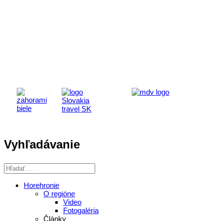
Aktivita realizovaná s finančnou podporou
Ministerstva cestovného ruchu
a športu Slovenskej republiky
Vyhľadávanie
Horehronie
O regióne
Video
Fotogaléria
Články