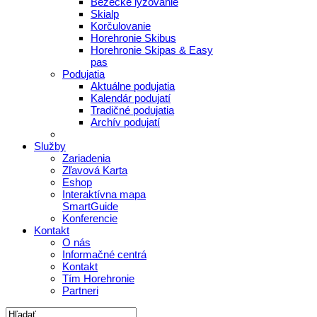
Bežecké lyžovanie
Skialp
Korčulovanie
Horehronie Skibus
Horehronie Skipas & Easy
pas
Podujatia
Aktuálne podujatia
Kalendár podujatí
Tradičné podujatia
Archív podujatí
Služby
Zariadenia
Zľavová Karta
Eshop
Interaktívna mapa
SmartGuide
Konferencie
Kontakt
O nás
Informačné centrá
Kontakt
Tím Horehronie
Partneri