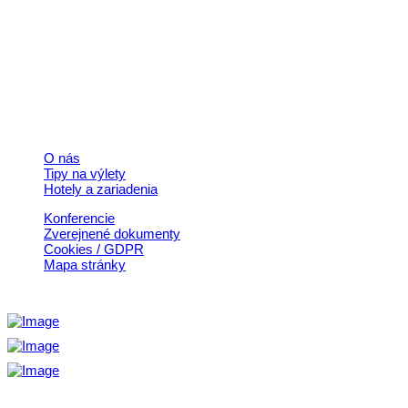
+421 911 633 119
info@horehronie.sk
© 2026, Horehronie.sk
Rýchle odkazy
O nás
Tipy na výlety
Hotely a zariadenia
Konferencie
Zverejnené dokumenty
Cookies / GDPR
Mapa stránky