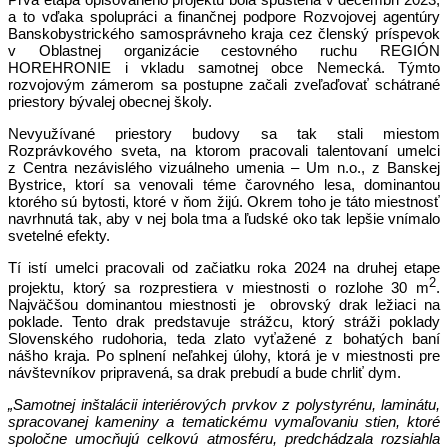
a to vďaka spolupráci a finančnej podpore Rozvojovej agentúry
Banskobystrického samosprávneho kraja cez členský príspevok
v Oblastnej organizácie cestovného ruchu REGIÓN
HOREHRONIE i vkladu samotnej obce Nemecká. Týmto
rozvojovým zámerom sa postupne začali zveľaďovať schátrané
priestory bývalej obecnej školy.
Nevyužívané priestory budovy sa tak stali miestom
Rozprávkového sveta, na ktorom pracovali talentovaní umelci
z Centra nezávislého vizuálneho umenia – Um n.o., z Banskej
Bystrice, ktorí sa venovali téme čarovného lesa, dominantou
ktorého sú bytosti, ktoré v ňom žijú. Okrem toho je táto miestnosť
navrhnutá tak, aby v nej bola tma a ľudské oko tak lepšie vnímalo
svetelné efekty.
Tí istí umelci pracovali od začiatku roka 2024 na druhej etape
2
projektu, ktorý sa rozprestiera v miestnosti o rozlohe 30 m
.
Najväčšou dominantou miestnosti je obrovský drak ležiaci na
poklade. Tento drak predstavuje strážcu, ktorý stráži poklady
Slovenského rudohoria, teda zlato vyťažené z bohatých baní
nášho kraja. Po splnení neľahkej úlohy, ktorá je v miestnosti pre
návštevníkov pripravená, sa drak prebudí a bude chrliť dym.
„Samotnej inštalácii interiérových prvkov z polystyrénu, laminátu,
spracovanej kameniny a tematickému vymaľovaniu stien, ktoré
spoločne umocňujú celkovú atmosféru, predchádzala rozsiahla