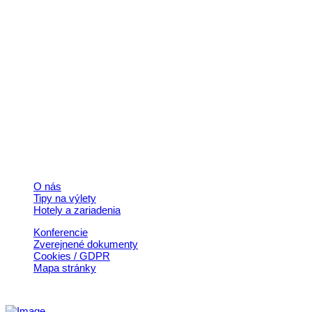
Kontakt
+421 911 633 119
info@horehronie.sk
© 2026, Horehronie.sk
Rýchle odkazy
O nás
Tipy na výlety
Hotely a zariadenia
Konferencie
Zverejnené dokumenty
Cookies / GDPR
Mapa stránky