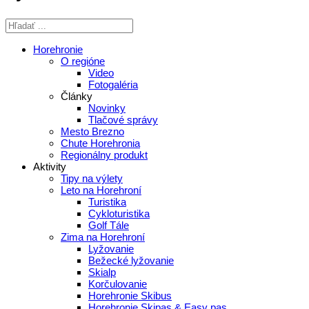
Horehronie
O regióne
Video
Fotogaléria
Články
Novinky
Tlačové správy
Mesto Brezno
Chute Horehronia
Regionálny produkt
Aktivity
Tipy na výlety
Leto na Horehroní
Turistika
Cykloturistika
Golf Tále
Zima na Horehroní
Lyžovanie
Bežecké lyžovanie
Skialp
Korčulovanie
Horehronie Skibus
Horehronie Skipas & Easy pas