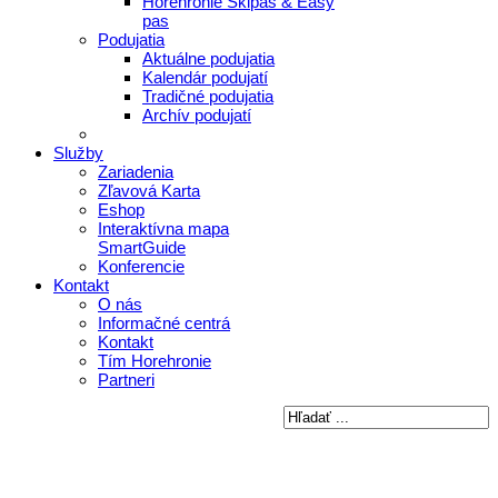
Horehronie Skipas & Easy
pas
Podujatia
Aktuálne podujatia
Kalendár podujatí
Tradičné podujatia
Archív podujatí
Služby
Zariadenia
Zľavová Karta
Eshop
Interaktívna mapa
SmartGuide
Konferencie
Kontakt
O nás
Informačné centrá
Kontakt
Tím Horehronie
Partneri