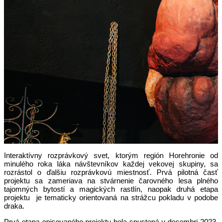
Interaktívny rozprávkový svet, ktorým región Horehronie od
minulého roka láka návštevníkov každej vekovej skupiny, sa
rozrástol o ďalšiu rozprávkovú miestnosť. Prvá pilotná časť
projektu sa zameriava na stvárnenie čarovného lesa plného
tajomných bytostí a magických rastlín, naopak druhá etapa
projektu je tematicky orientovaná na strážcu pokladu v podobe
draka.
Prvá etapa opisovaného projektu bola spustená v decembri 2023,