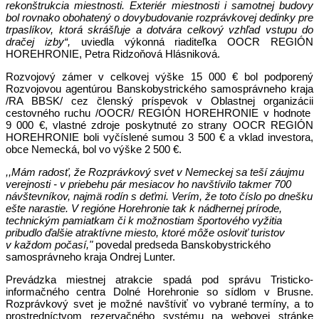
rekonštrukcia miestnosti. Exteriér miestnosti i samotnej budovy
bol rovnako obohatený o dovybudovanie rozprávkovej dedinky pre
trpaslíkov, ktorá skrášľuje a dotvára celkový vzhľad vstupu do
dračej izby“,
uviedla výkonná riaditeľka OOCR REGIÓN
HOREHRONIE, Petra Ridzoňová Hlásniková.
Rozvojový zámer v celkovej výške 15 000 € bol podporený
Rozvojovou agentúrou Banskobystrického samosprávneho kraja
/RA BBSK/ cez členský príspevok v Oblastnej organizácii
cestovného ruchu /OOCR/ REGIÓN HOREHRONIE v hodnote
9 000 €, vlastné zdroje poskytnuté zo strany OOCR REGIÓN
HOREHRONIE boli vyčíslené sumou 3 500 € a vklad investora,
obce Nemecká, bol vo výške 2 500 €.
,,Mám radosť, že Rozprávkový svet v Nemeckej sa teší záujmu
verejnosti - v priebehu pár mesiacov ho navštívilo takmer 700
návštevníkov, najmä rodín s deťmi. Verím, že toto číslo po dnešku
ešte narastie. V regióne Horehronie tak k nádhernej prírode,
technickým pamiatkam či k možnostiam športového vyžitia
pribudlo ďalšie atraktívne miesto, ktoré môže osloviť turistov
v každom počasí,"
povedal predseda Banskobystrického
samosprávneho kraja Ondrej Lunter.
Prevádzka miestnej atrakcie spadá pod správu Tristicko-
informačného centra Dolné Horehronie so sídlom v Brusne.
Rozprávkový svet je možné navštíviť vo vybrané termíny, a to
prostredníctvom rezervačného systému na webovej stránke