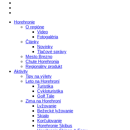
Horehronie
O regióne
Video
Fotogaléria
Články
Novinky
Tlačové správy
Mesto Brezno
Chute Horehronia
Regionálny produkt
Aktivity
Tipy na výlety
Leto na Horehroní
Turistika
Cykloturistika
Golf Tále
Zima na Horehroní
Lyžovanie
Bežecké lyžovanie
Skialp
Korčulovanie
Horehronie Skibus