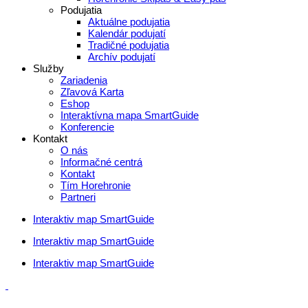
Podujatia
Aktuálne podujatia
Kalendár podujatí
Tradičné podujatia
Archív podujatí
Služby
Zariadenia
Zľavová Karta
Eshop
Interaktívna mapa SmartGuide
Konferencie
Kontakt
O nás
Informačné centrá
Kontakt
Tím Horehronie
Partneri
Interaktiv map SmartGuide
Interaktiv map SmartGuide
Interaktiv map SmartGuide