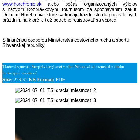
www.horehronie.sk
alebo počas organizovaných výletov
s názvom Rozprávkovým Tourbusom za spoznávaním zákutí
Dolného Horehronia, ktoré sa konajú každú stredu počas letných
prázdnin, na ktoré je tiež potrebné registrovať sa vopred.
S finančnou podporou Ministerstva cestovného ruchu a športu
Slovenskej republiky.
Tlačová správa - Rozprávkový svet v obci Nemecká sa rozrástol o druhú
fantazijnú miestnosť
Size:
Format:
229.32 KB
PDF