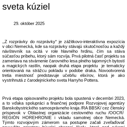
sveta kúziel
29. október 2025
,,Z rozprávky do rozprávky“ je zážitkovo-interaktívna expozícia
v obci Nemecká, kde sa rozprávky stávajú skutočnosťou a každý
návštevník sa ocitá v role hlavného hrdinu, čím sa stáva
súčasťou príbehu, ktorý sám rozvíja. Prvá pilotná časť projektu sa
zameriava na stvárnenie čarovného lesa plného tajomných bytostí
a magických rastlín, naopak druhá etapa projektu je tematicky
orientovaná na strážcu pokladu v podobe draka. Novootvorená
tretia miestnosť predstavuje učebňu elixírov, ktorá je ako
vystrihnutá z čarodejníckeho sveta Harryho Pottera.
Prvá etapa opisovaného projektu bola spustená v decembri 2023,
a to vďaka spolupráci a finančnej podpore Rozvojovej agentúry
Banskobystrického samosprávneho kraja /RA BBSK/ cez členský
príspevok v Oblastnej organizácie cestovného ruchu /OOCR/
REGIÓN HOREHRONIE i vkladu samotnej obce Nemecká.
Týmto rozvojovým zámerom sa postupne začali zveľaďovať