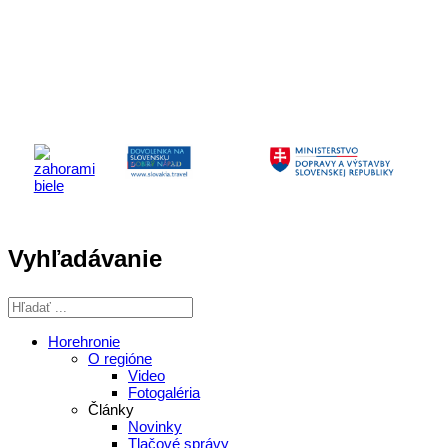
Aktivita realizovaná s finančnou podporou
Ministerstva cestovného ruchu
a športu Slovenskej republiky
Vyhľadávanie
Horehronie
O regióne
Video
Fotogaléria
Články
Novinky
Tlačové správy