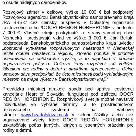
o osude nádejných čarodejníkov.
Rozvojový zámer v celkovej výške 10 000 € bol podporený
Rozvojovou agentúrou Banskobystrického samosprávneho kraja
/RA BBSK/ cez členský príspevok v Oblastnej organizácii
cestovného ruchu /OOCR/ REGIÓN HOREHRONIE v hodnote
7 000 €. Vlastné zdroje poskytnuté zo strany samotnej obce
Nemecká predstavujú vklad vo výške 3 000 €. Ján Beljak,
podpredseda Banskobystrického samosprávneho kraja uviedol
:
„postupné vytváranie rozprávkových miestností v Nemeckej
určite ocenia návštevníci regiónu, ktorého ponuka je prioritne
orientovaná na outdoorové vyžitie, a to napríklad v prípade
nepriaznivého počasia. Celkovo témy rozprávok sú veľkým
lákadlom pre rodiny s deťmi a atraktívne spracovanie z dielne
umelcov dáva predpoklad, že tieto miestnosti budú vyhľadávaným
miestom na mape výletov v Banskobystrickom kraji.“
Prevádzka miestnej atrakcie spadá pod správu cestovnej
kancelárie Heart of Slovakia, fungujúcej pod záštitou OOCR
REGIÓN HOREHRONIE. Rozprávkový svet je možné navštíviť
individuálne vo vybrané termíny, a to prostredníctvom
rezervačného systému na webovej
stránke
www.heartofslovakia.sk
v sekcii Zážitky alebo cez
organizované výlety, ktoré OOCR REGIÓN HOREHRONIE
uskutočňuje počas jarných, letných a jesenných prázdnin pre
rodiny s deťmi.