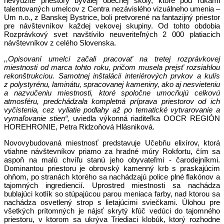
nevyužite priestory bývalej obecnej školy, ktoré pod rukami
talentovaných umelcov z Centra nezávislého vizuálneho umenia –
Um n.o., z Banskej Bystrice, boli pretvorené na fantazijný priestor
pre návštevníkov každej vekovej skupiny. Od tohto obdobia
Rozprávkový svet navštívilo neuveriteľných 2 000 platiacich
návštevníkov z celého Slovenska.
,,Opisovaní umelci začali pracovať na tretej rozprávkovej
miestnosti od marca tohto roku, pričom musela prejsť rozsiahlou
rekonštrukciou. Samotnej inštalácii interiérových prvkov a kulís
z polystyrénu, laminátu, spracovanej kameniny, ako aj nesvieteniu
a nazvučeniu miestnosti, ktoré spoločne umocňujú celkovú
atmosféru, predchádzala kompletná príprava priestorov od ich
vyčistenia, cez vyliatie podlahy až po tematické vytvarovanie a
vymaľovanie stien“,
uviedla výkonná riaditeľka OOCR REGIÓN
HOREHRONIE, Petra Ridzoňová Hlásniková.
Novovybudovaná miestnosť predstavuje Učebňu elixírov, ktorá
vtiahne návštevníkov priamo za hradné múry Rokfortu, čím sa
aspoň na malú chvíľu stanú jeho obyvateľmi - čarodejníkmi.
Dominantou priestoru je obrovský kamenný krb s praskajúcim
ohňom, po stranách ktorého sa nachádzajú police plné flakónov a
tajomných ingrediencií. Uprostred miestnosti sa nachádza
bublajúci kotlík so stúpajúcou parou meniaca farby,
nad ktorou sa
nachádza osvetlený strop s lietajúcimi sviečkami.
Úlohou pre
všetkých prítomných je nájsť skrytý kľúč vedúci do tajomného
priestoru, v ktorom sa ukrýva Triediaci klobúk, ktorý rozhodne