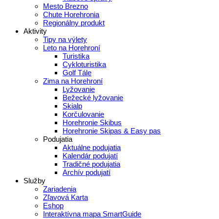
Mesto Brezno
Chute Horehronia
Regionálny produkt
Aktivity
Tipy na výlety
Leto na Horehroní
Turistika
Cykloturistika
Golf Tále
Zima na Horehroní
Lyžovanie
Bežecké lyžovanie
Skialp
Korčulovanie
Horehronie Skibus
Horehronie Skipas & Easy pas
Podujatia
Aktuálne podujatia
Kalendár podujatí
Tradičné podujatia
Archív podujatí
Služby
Zariadenia
Zľavová Karta
Eshop
Interaktívna mapa SmartGuide