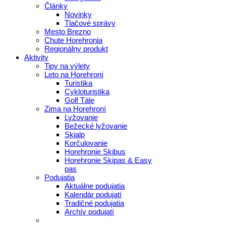
Články
Novinky
Tlačové správy
Mesto Brezno
Chute Horehronia
Regionálny produkt
Aktivity
Tipy na výlety
Leto na Horehroní
Turistika
Cykloturistika
Golf Tále
Zima na Horehroní
Lyžovanie
Bežecké lyžovanie
Skialp
Korčulovanie
Horehronie Skibus
Horehronie Skipas & Easy
pas
Podujatia
Aktuálne podujatia
Kalendár podujatí
Tradičné podujatia
Archív podujatí