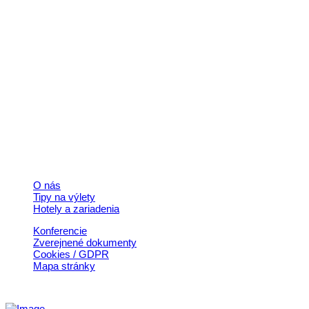
Kontakt
+421 911 633 119
info@horehronie.sk
© 2026, Horehronie.sk
Rýchle odkazy
O nás
Tipy na výlety
Hotely a zariadenia
Konferencie
Zverejnené dokumenty
Cookies / GDPR
Mapa stránky