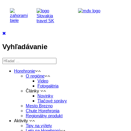
Vyhľadávanie
Horehronie
O regióne
Video
Fotogaléria
Články
Novinky
Tlačové správy
Mesto Brezno
Chute Horehronia
Regionálny produkt
Aktivity
Tipy na výlety
Leto na Horehroní