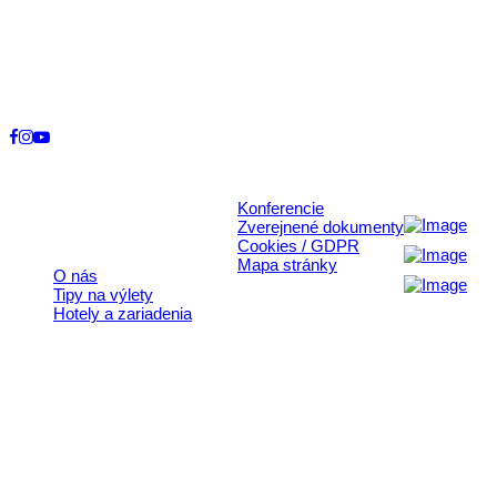
Kontakt
+421 911 633 119
info@horehronie.sk
© 2026, Horehronie.sk
Konferencie
Rýchle odkazy
Zverejnené dokumenty
Cookies / GDPR
Mapa stránky
O nás
Tipy na výlety
Hotely a zariadenia
Aktivita realizovaná s finančnou podporou
Ministerstva cestovného ruchu
a športu Slovenskej republiky