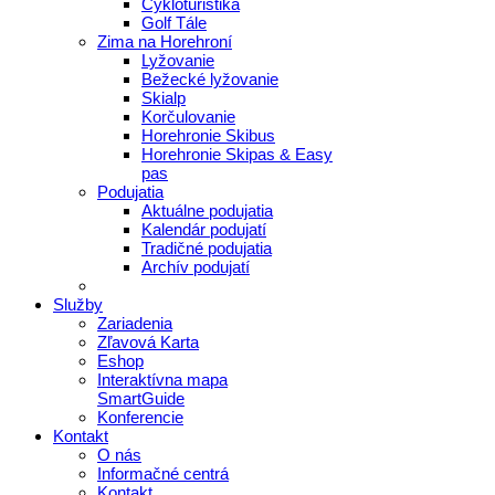
Cykloturistika
Golf Tále
Zima na Horehroní
Lyžovanie
Bežecké lyžovanie
Skialp
Korčulovanie
Horehronie Skibus
Horehronie Skipas & Easy
pas
Podujatia
Aktuálne podujatia
Kalendár podujatí
Tradičné podujatia
Archív podujatí
Služby
Zariadenia
Zľavová Karta
Eshop
Interaktívna mapa
SmartGuide
Konferencie
Kontakt
O nás
Informačné centrá
Kontakt