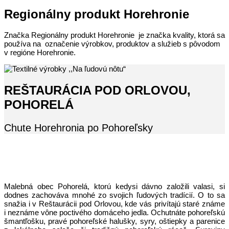
Regionálny produkt Horehronie
Značka Regionálny produkt Horehronie je značka kvality, ktorá sa
používa na označenie výrobkov, produktov a služieb s pôvodom
v regióne Horehronie.
REŠTAURÁCIA POD ORLOVOU,
POHORELÁ
Chute Horehronia po Pohoreľsky
Malebná obec Pohorelá, ktorú kedysi dávno založili valasi, si
dodnes zachováva mnohé zo svojich ľudových tradícií. O to sa
snažia i v Reštaurácii pod Orlovou, kde vás privítajú staré známe
i neznáme vône poctivého domáceho jedla. Ochutnáte pohoreľskú
šmantľošku, pravé pohoreľské halušky, syry, oštiepky a parenice