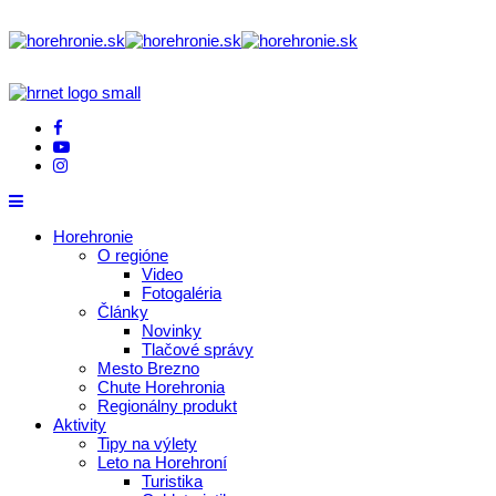
Horehronie
O regióne
Video
Fotogaléria
Články
Novinky
Tlačové správy
Mesto Brezno
Chute Horehronia
Regionálny produkt
Aktivity
Tipy na výlety
Leto na Horehroní
Turistika