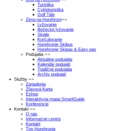
Turistika
Cykloturistika
Golf Tále
Zima na Horehroní
Lyžovanie
Bežecké lyžovanie
Skialp
Korčulovanie
Horehronie Skibus
Horehronie Skipas & Easy pas
Podujatia
Aktuálne podujatia
Kalendár podujatí
Tradičné podujatia
Archív podujatí
Služby
Zariadenia
Zľavová Karta
Eshop
Interaktívna mapa SmartGuide
Konferencie
Kontakt
O nás
Informačné centrá
Kontakt
Tím Horehronie