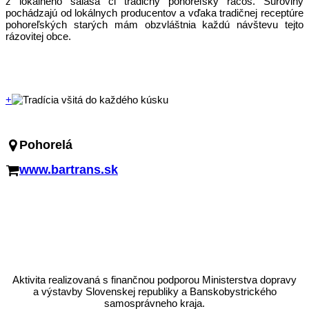
z lokálneho salaša či tradičný pohoreľský rácoš. Suroviny
pochádzajú od lokálnych producentov a vďaka tradičnej receptúre
pohoreľských starých mám obzvláštnia každú návštevu tejto
rázovitej obce.
+
Pohorelá
www.bartrans.sk
Aktivita realizovaná s finančnou podporou Ministerstva dopravy
a výstavby Slovenskej republiky a Banskobystrického
samosprávneho kraja.