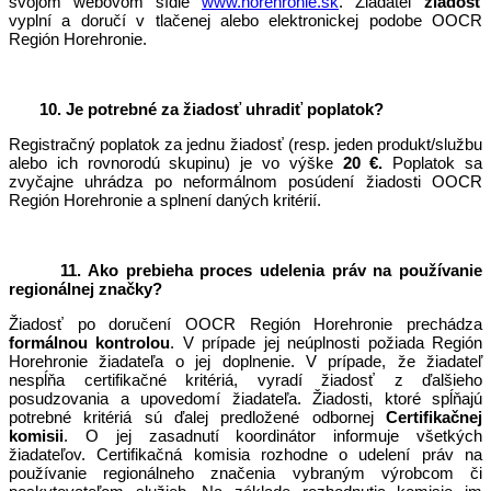
svojom webovom sídle
www.horehronie.sk
. Žiadateľ
žiadosť
vyplní a doručí v tlačenej alebo elektronickej podobe OOCR
Región Horehronie.
10. Je potrebné za žiadosť uhradiť poplatok?
Registračný poplatok za jednu žiadosť (resp. jeden produkt/službu
alebo ich rovnorodú skupinu) je vo výške
20 €.
Poplatok sa
zvyčajne uhrádza po neformálnom posúdení žiadosti OOCR
Región Horehronie a splnení daných kritérií.
11. Ako prebieha proces udelenia práv na používanie
regionálnej značky?
Žiadosť po doručení OOCR Región Horehronie prechádza
formálnou kontrolou
. V prípade jej neúplnosti požiada Región
Horehronie žiadateľa o jej doplnenie. V prípade, že žiadateľ
nespĺňa certifikačné kritériá, vyradí žiadosť z ďalšieho
posudzovania a upovedomí žiadateľa. Žiadosti, ktoré spĺňajú
potrebné kritériá sú ďalej predložené odbornej
Certifikačnej
komisii
. O jej zasadnutí koordinátor informuje všetkých
žiadateľov. Certifikačná komisia rozhodne o udelení práv na
používanie regionálneho značenia vybraným výrobcom či