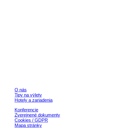
Kontakt
+421 911 633 119
info@horehronie.sk
© 2026, Horehronie.sk
Rýchle odkazy
O nás
Tipy na výlety
Hotely a zariadenia
Konferencie
Zverejnené dokumenty
Cookies / GDPR
Mapa stránky