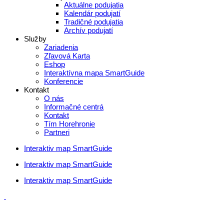
Aktuálne podujatia
Kalendár podujatí
Tradičné podujatia
Archív podujatí
Služby
Zariadenia
Zľavová Karta
Eshop
Interaktívna mapa SmartGuide
Konferencie
Kontakt
O nás
Informačné centrá
Kontakt
Tím Horehronie
Partneri
Interaktiv map SmartGuide
Interaktiv map SmartGuide
Interaktiv map SmartGuide