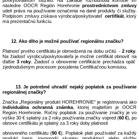
poskytovateľom služieb. Na základe rozhodnutia komisie im
následne OOCR Región Horehronie
prostredníctvom zmluvy
udelí práva na používanie označenia na dané produkty či služby.
Podpisom zmluvy získava výrobca/poskytovateľ
certifikát
, ktorý
má prezentačnú funkciu.
12. Ako dlho je možné používať regionálnu značku?
Platnosť prvého certifikátu je obmedzená na dobu určitú -
2 roky
.
Na žiadosť výrobcu/poskytovateľa je možné certifikát obnoviť na
ďalšie
3 roky
. Žiadosť o obnovenie certifikácie prechádza opäť
zjednodušeným procesom posúdenia Certifikačnou komisiou.
13. Je potrebné uhradiť nejaký poplatok za používanie
regionálnej značky?
Značka „Regionálny produkt HOREHRONIE“ je registrovaná ako
individuálna ochranná známka
, ktorej majiteľom je OOCR
Región Horehronie. Ročný poplatok za používanie značky je vo
výške 30 € splatný za 2 roky používania značky vopred (
60 €
), po
obnove certifikátu je splatný za 3 roky doby platnosti
obnoveného certifikátu (
90 €
). Poplatok platí používateľ za každý
produkt (resp. rovnorodú skupinu produktov) alebo služby