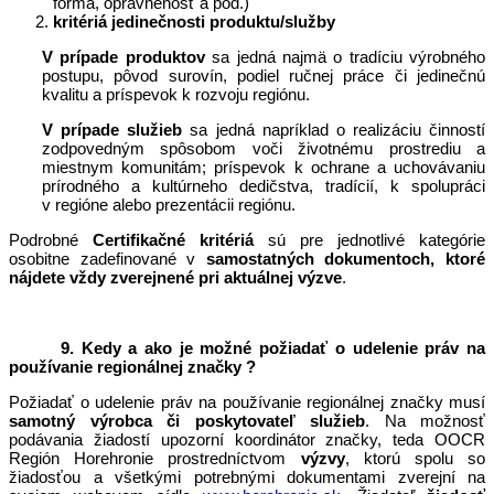
forma, oprávnenosť a pod.)
kritériá jedinečnosti
produktu/služby
V prípade produktov
sa jedná najmä o tradíciu výrobného
postupu, pôvod surovín, podiel ručnej práce či jedinečnú
kvalitu a príspevok k rozvoju regiónu.
V prípade služieb
sa jedná napríklad o realizáciu činností
zodpovedným spôsobom voči životnému prostrediu a
miestnym komunitám; príspevok k ochrane a uchovávaniu
prírodného a kultúrneho dedičstva, tradícií, k spolupráci
v regióne alebo prezentácii regiónu.
Podrobné
Certifikačné kritériá
sú pre jednotlivé kategórie
osobitne zadefinované v
samostatných dokumentoch, ktoré
nájdete vždy zverejnené pri aktuálnej výzve
.
9. Kedy a ako je možné požiadať o udelenie práv na
používanie regionálnej značky ?
Požiadať o udelenie práv na používanie regionálnej značky musí
samotný výrobca či poskytovateľ služieb
. Na možnosť
podávania žiadostí upozorní koordinátor značky, teda OOCR
Región Horehronie prostredníctvom
výzvy
, ktorú spolu so
žiadosťou a všetkými potrebnými dokumentami zverejní na