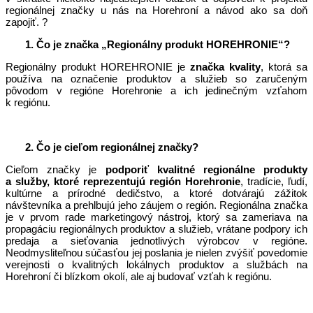
regionálnej značky u nás na Horehroní a návod ako sa doň
zapojiť. ?
1. Čo je značka „Regionálny produkt HOREHRONIE“?
Regionálny produkt HOREHRONIE je
značka kvality
, ktorá sa
používa na označenie produktov a služieb so zaručeným
pôvodom v regióne Horehronie a ich jedinečným vzťahom
k regiónu.
2. Čo je cieľom regionálnej značky?
Cieľom značky je
podporiť kvalitné regionálne produkty
a služby, ktoré reprezentujú región Horehronie
, tradície, ľudí,
kultúrne a prírodné dedičstvo, a ktoré dotvárajú zážitok
návštevníka a prehlbujú jeho záujem o región. Regionálna značka
je v prvom rade marketingový nástroj, ktorý sa zameriava na
propagáciu regionálnych produktov a služieb, vrátane podpory ich
predaja a sieťovania jednotlivých výrobcov v regióne.
Neodmysliteľnou súčasťou jej poslania je nielen zvýšiť povedomie
verejnosti o kvalitných lokálnych produktov a službách na
Horehroní či blízkom okolí, ale aj budovať vzťah k regiónu.