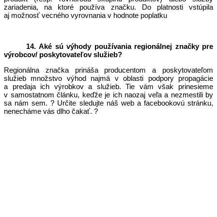
zariadenia, na ktoré používa značku. Do platnosti vstúpila
aj
možnosť vecného vyrovnania v hodnote poplatku
14. Aké sú výhody používania regionálnej značky pre
výrobcov/ poskytovateľov služieb?
Regionálna značka prináša producentom a poskytovateľom
služieb množstvo výhod najmä v oblasti podpory propagácie
a predaja ich výrobkov a služieb. Tie vám však prinesieme
v samostatnom článku, keďže je ich naozaj veľa a nezmestili by
sa nám sem. ? Určite sledujte náš web a facebookovú stránku,
nenecháme vás dlho čakať. ?