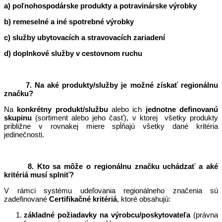
a) poľnohospodárske produkty a potravinárske výrobky
b) remeselné a iné spotrebné výrobk
y
c) služby ubytovacích a stravovacích zariadení
d) doplnkové služby v cestovnom ruchu
7. Na aké produkty/služby je možné získať regionálnu
značku?
Na
konkrétny produkt/službu
alebo ich
jednotne definovanú
skupinu
(sortiment alebo jeho časť), v ktorej všetky produkty
približne v rovnakej miere spĺňajú všetky dané kritéria
jedinečnosti.
8. Kto sa môže o regionálnu značku uchádzať a aké
kritériá musí splniť?
V rámci systému udeľovania regionálneho značenia sú
zadefinované
Certifikačné kritériá
, ktoré obsahujú:
základné požiadavky
na výrobcu/poskytovateľa
(právna