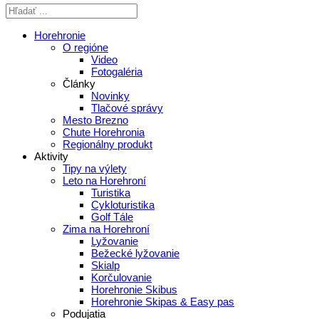
Horehronie
O regióne
Video
Fotogaléria
Články
Novinky
Tlačové správy
Mesto Brezno
Chute Horehronia
Regionálny produkt
Aktivity
Tipy na výlety
Leto na Horehroní
Turistika
Cykloturistika
Golf Tále
Zima na Horehroní
Lyžovanie
Bežecké lyžovanie
Skialp
Korčulovanie
Horehronie Skibus
Horehronie Skipas & Easy pas
Podujatia