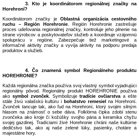
3. Kto je koordinátorom regionálnej značky na
Horehroní?
Koordinátorom značky je
Oblastná organizácia cestovného
ruchu – Región Horehronie
. Región Horehronie zastrešuje
proces udeľovania regionálnej značky, kontroluje jeho plnenie na
strane výrobcov a poskytovateľov služieb a koordinuje vzájomnú
spoluprácu v regióne. Zabezpečuje tiež marketingové a
informačné aktivity značky a vyvíja aktivity na podporu predaja
produktov a služieb.
4. Čo znamená symbol Regionálneho produktu
HOREHRONIE?
Každá regionálna značka používa svoj vlastný symbol vyjadrujúci
regionálny pôvod. Regionálny produkt HOREHRONIE používa
ako
symbol zvonček
. Symbolizuje
tradície ovčiarstva
a ešte
stále živú valašskú kultúru i
bohatstvo remesiel
na Horehroní.
Zvonček tancuje tak, ako ľud na Horehroní, ktorý svojim silným
hlasom na známosť o sebe dáva. Folklórna čipka zdobí stenu
zvončeka ako kroje či kožúšky svojho pána a keramika chyžu
svojej gazdinej. Tradíciami živé Horehronie chráni naše kultúrne
dedičstvo tak, ako aj naše zelené lúky, pasienky, chotáre a
majestátne hory.