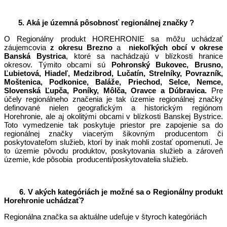
5. Aká je územná pôsobnosť regionálnej značky ?
O Regionálny produkt HOREHRONIE sa môžu uchádzať
záujemcovia
z okresu Brezno
a
niekoľkých obcí v okrese
Banská Bystrica
, ktoré sa nachádzajú v blízkosti hranice
okresov. Týmito obcami sú
Pohronský Bukovec, Brusno,
Ľubietová, Hiadeľ, Medzibrod, Lučatín, Strelníky, Povrazník,
Moštenica, Podkonice, Baláže, Priechod, Selce, Nemce,
Slovenská Ľupča, Poníky, Môlča, Oravce a Dúbravica.
Pre
účely regionálneho značenia je tak územie regionálnej značky
definované nielen geografickým a historickým regiónom
Horehronie, ale aj okolitými obcami v blízkosti Banskej Bystrice.
Toto vymedzenie tak poskytuje priestor pre zapojenie sa do
regionálnej značky viacerým šikovným producentom či
poskytovateľom služieb, ktorí by inak mohli zostať opomenutí. Je
to územie pôvodu produktov, poskytovania služieb a zároveň
územie, kde pôsobia producenti/poskytovatelia služieb.
6. V akých kategóriách je možné sa o Regionálny produkt
Horehronie uchádzať?
Regionálna značka sa aktuálne udeľuje v štyroch kategóriách