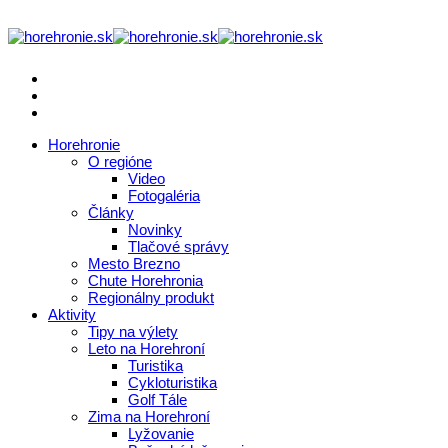
Horehronie
O regióne
Video
Fotogaléria
Články
Novinky
Tlačové správy
Mesto Brezno
Chute Horehronia
Regionálny produkt
Aktivity
Tipy na výlety
Leto na Horehroní
Turistika
Cykloturistika
Golf Tále
Zima na Horehroní
Lyžovanie