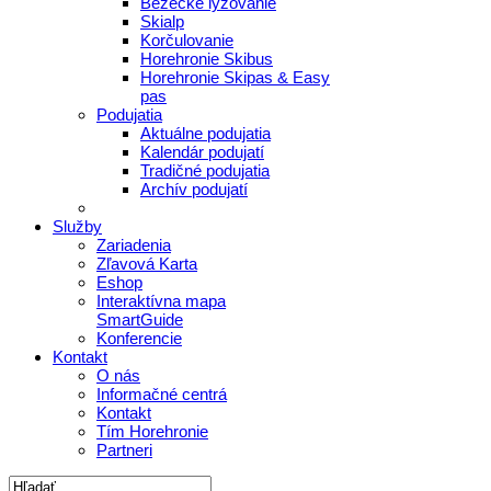
Bežecké lyžovanie
Skialp
Korčulovanie
Horehronie Skibus
Horehronie Skipas & Easy
pas
Podujatia
Aktuálne podujatia
Kalendár podujatí
Tradičné podujatia
Archív podujatí
Služby
Zariadenia
Zľavová Karta
Eshop
Interaktívna mapa
SmartGuide
Konferencie
Kontakt
O nás
Informačné centrá
Kontakt
Tím Horehronie
Partneri