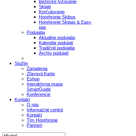
Bežecké lyžovanie
Skialp
Korčulovanie
Horehronie Skibus
Horehronie Skipas & Easy
pas
Podujatia
Aktuálne podujatia
Kalendár podujatí
Tradičné podujatia
Archív podujatí
Služby
Zariadenia
Zľavová Karta
Eshop
Interaktívna mapa
SmartGuide
Konferencie
Kontakt
O nás
Informačné centrá
Kontakt
Tím Horehronie
Partneri