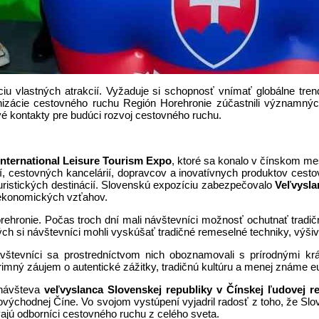
iu vlastných atrakcií. Vyžaduje si schopnosť vnímať globálne tre
nizácie cestovného ruchu Región Horehronie zúčastnili významných 
é kontakty pre budúci rozvoj cestovného ruchu.
International Leisure Tourism Expo
, ktoré sa konalo v čínskom me
í, cestovných kancelárií, dopravcov a inovatívnych produktov cesto
turistických destinácií. Slovenskú expozíciu zabezpečovalo
Veľvysla
 ekonomických vzťahov.
ehronie. Počas troch dní mali návštevníci možnosť ochutnať tradičn
torých si návštevníci mohli vyskúšať tradičné remeselné techniky, vý
vštevníci sa prostredníctvom nich oboznamovali s prírodnými krá
úprimný záujem o autentické zážitky, tradičnú kultúru a menej známe e
 návšteva
veľvyslanca Slovenskej republiky v Čínskej ľudovej re
ovýchodnej Číne. Vo svojom vystúpení vyjadril radosť z toho, že Sl
vajú odborníci cestovného ruchu z celého sveta.