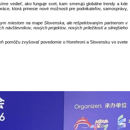
me vedieť, ako funguje svet, kam smerujú globálne trendy a kde
práce, ktorá prinesie nové možnosti pre podnikateľov, samosprávy,
ásnym miestom na mape Slovenska, ale rešpektovaným partnerom v
návštevníkov, nových projektov, nových príležitostí a silnejšieho
Zároveň pomôžu zvyšovať povedomie o Horehroní a Slovensku vo svete