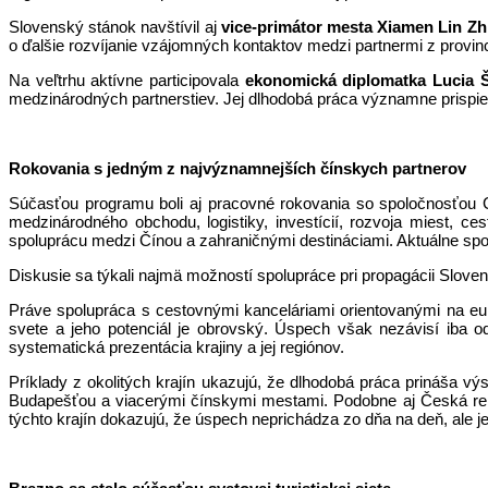
Slovenský stánok navštívil aj
vice-primátor mesta Xiamen
Lin Z
o ďalšie rozvíjanie vzájomných kontaktov medzi partnermi z provinc
Na veľtrhu aktívne participovala
ekonomická diplomatka
Lucia 
medzinárodných partnerstiev. Jej dlhodobá práca významne prispiev
Rokovania s jedným z najvýznamnejších čínskych partnerov
Súčasťou programu boli aj pracovné rokovania so spoločnosťou C&
medzinárodného obchodu, logistiky, investícií, rozvoja miest, 
spoluprácu medzi Čínou a zahraničnými destináciami. Aktuálne s
Diskusie sa týkali najmä možností spolupráce pri propagácii Slove
Práve spolupráca s cestovnými kanceláriami orientovanými na eu
svete a jeho potenciál je obrovský. Úspech však nezávisí iba od 
systematická prezentácia krajiny a jej regiónov.
Príklady z okolitých krajín ukazujú, že dlhodobá práca prináša 
Budapešťou a viacerými čínskymi mestami. Podobne aj Česká repu
týchto krajín dokazujú, že úspech neprichádza zo dňa na deň, ale je