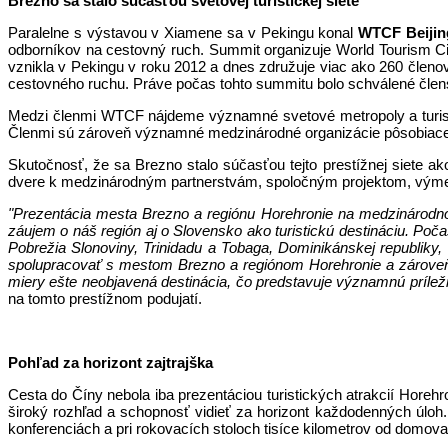
Brezno sa stalo súčasťou svetovej turistickej siete
Paralelne s výstavou v Xiamene sa v Pekingu konal
WTCF Beijin
odborníkov na cestovný ruch. Summit organizuje World Tourism Ci
vznikla v Pekingu v roku 2012 a dnes združuje viac ako 260 členov
cestovného ruchu. Práve počas tohto summitu bolo schválené čle
Medzi členmi WTCF nájdeme významné svetové metropoly a turis
Členmi sú zároveň významné medzinárodné organizácie pôsobiace 
Skutočnosť, že sa Brezno stalo súčasťou tejto prestížnej siete a
dvere k medzinárodným partnerstvám, spoločným projektom, výmene s
"Prezentácia mesta Brezno a regiónu Horehronie na medzinárodno
záujem o náš región aj o Slovensko ako turistickú destináciu. Po
Pobrežia Slonoviny, Trinidadu a Tobaga, Dominikánskej republiky, 
spolupracovať s mestom Brezno a regiónom Horehronie a zároveň p
miery ešte neobjavená destinácia, čo predstavuje významnú príleži
na tomto prestížnom podujatí.
Pohľad za horizont zajtrajška
Cesta do Číny nebola iba prezentáciou turistických atrakcií Horeh
široký rozhľad a schopnosť vidieť za horizont každodenných úloh
konferenciách a pri rokovacích stoloch tisíce kilometrov od domova