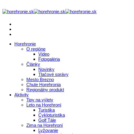
Horehronie
O regióne
Video
Fotogaléria
Články
Novinky
Tlačové správy
Mesto Brezno
Chute Horehronia
Regionálny produkt
Aktivity
Tipy na výlety
Leto na Horehroní
Turistika
Cykloturistika
Golf Tále
Zima na Horehroní
Lyžovanie