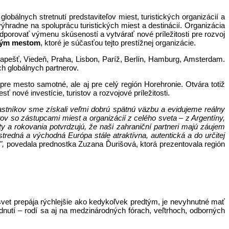
lobálnych stretnutí predstaviteľov miest, turistických organizácií a
radne na spoluprácu turistických miest a destinácií. Organizácia
dporovať výmenu skúseností a vytvárať nové príležitosti pre rozvoj
kým mestom
, ktoré je súčasťou tejto prestížnej organizácie.
Budapešť, Viedeň, Praha, Lisbon, Paríž, Berlín, Hamburg, Amsterdam.
ch globálnych partnerov.
re mesto samotné, ale aj pre celý región Horehronie. Otvára totiž
ové investície, turistov a rozvojové príležitosti.
stníkov sme získali veľmi dobrú spätnú väzbu a evidujeme reálny
v so zástupcami miest a organizácií z celého sveta – z Argentíny,
ty a rokovania potvrdzujú, že naši zahraniční partneri majú záujem
edná a východná Európa stále atraktívna, autentická a do určitej
",
povedala prednostka Zuzana Ďurišová, ktorá prezentovala región
 svet prepája rýchlejšie ako kedykoľvek predtým, je nevyhnutné mať
nutí – rodí sa aj na medzinárodných fórach, veľtrhoch, odborných