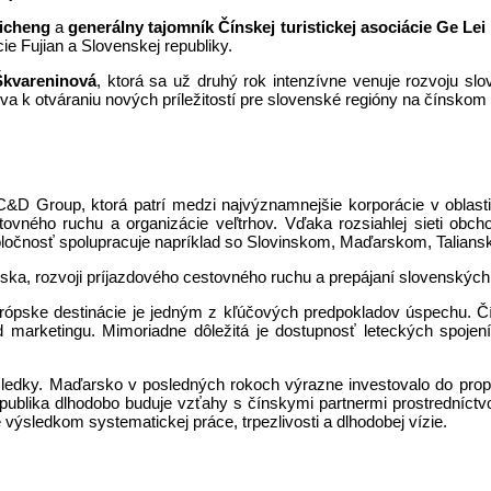
hicheng
a
generálny tajomník Čínskej turistickej asociácie Ge Lei
ie Fujian a Slovenskej republiky.
Škvareninová
, ktorá sa už druhý rok intenzívne venuje rozvoju slo
a k otváraniu nových príležitostí pre slovenské regióny na čínskom 
D Group, ktorá patrí medzi najvýznamnejšie korporácie v oblasti 
cestovného ruchu a organizácie veľtrhov. Vďaka rozsiahlej sieti o
poločnosť spolupracuje napríklad so Slovinskom, Maďarskom, Talia
nska, rozvoji príjazdového cestovného ruchu a prepájaní slovenských
rópske destinácie je jedným z kľúčových predpokladov úspechu. Čín
marketingu. Mimoriadne dôležitá je dostupnosť leteckých spojení, 
výsledky. Maďarsko v posledných rokoch výrazne investovalo do prop
blika dlhodobo buduje vzťahy s čínskymi partnermi prostredníctv
 výsledkom systematickej práce, trpezlivosti a dlhodobej vízie.