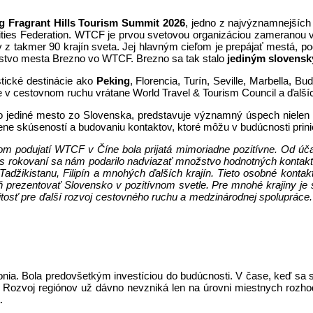
g Fragrant Hills Tourism Summit 2026
, jedno z najvýznamnejších g
ties Federation. WTCF je prvou svetovou organizáciou zameranou výh
 z takmer 90 krajín sveta. Jej hlavným cieľom je prepájať mestá, po
nstvo mesta Brezno vo WTCF. Brezno sa tak stalo
jediným slovens
tické destinácie ako
Peking
, Florencia, Turín, Seville, Marbella, 
v cestovnom ruchu vrátane World Travel & Tourism Council a ďalší
ko jediné mesto zo Slovenska, predstavuje významný úspech nielen p
kúseností a budovaniu kontaktov, ktoré môžu v budúcnosti priniesť n
m podujatí WTCF v Číne bola prijatá mimoriadne pozitívne. Od úča
čas rokovaní sa nám podarilo nadviazať množstvo hodnotných kontakto
Tadžikistanu, Filipín a mnohých ďalších krajín. Tieto osobné kontak
rezentovať Slovensko v pozitívnom svetle. Pre mnohé krajiny je str
tosť pre ďalší rozvoj cestovného ruchu a medzinárodnej spolupráce.
ronia. Bola predovšetkým investíciou do budúcnosti. V čase, keď sa
. Rozvoj regiónov už dávno nevzniká len na úrovni miestnych rozhod
.