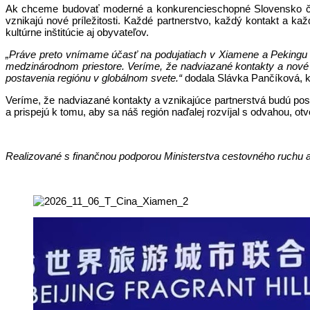
Ak chceme budovať moderné a konkurencieschopné Slovensko či s
vznikajú nové príležitosti. Každé partnerstvo, každý kontakt a k
kultúrne inštitúcie aj obyvateľov.
„Práve preto vnímame účasť na podujatiach v Xiamene a Pekingu
medzinárodnom priestore. Veríme, že nadviazané kontakty a nové p
postavenia regiónu v globálnom svete.“
dodala Slávka Pančíková, k
Veríme, že nadviazané kontakty a vznikajúce partnerstvá budú post
a prispejú k tomu, aby sa náš región naďalej rozvíjal s odvahou, ot
Realizované s finančnou podporou Ministerstva cestovného ruchu a 