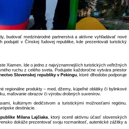
ndy, budovať medzinárodné partnerstvá a aktívne vyhľadávať nové
podujatí v Čínskej ľudovej republike, kde prezentovali turistický
ste Xiamen. Ide o jedno z najvýznamnejších turistických veľtržných
vného ruchu z celého sveta. Podujatie každoročne vytvára priestor
nectvo Slovenskej republiky v Pekingu
, ktoré dlhodobo podporuje
é regionálne produkty – med, džemy, kúpeľné oblátky či bylinkové
šivku, maľovanie obrazov či výrobu drobných suvenírov.
sami, kultúrnym dedičstvom a turistickými možnosťami regiónu.
urópske destinácie.
publike Milana Lajčiaka
, ktorý ocenil aktívnu účasť slovenských
ovensko dokáže prezentovať svoju rozmanitosť, autentické zážitky a