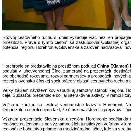
Rozvoj cestovného ruchu si dnes vyžaduje viac než len propagác
príležitosti. Práve s týmto cieľom sa zástupcovia Oblastnej orga
potenciál regiónu Horehronie, Slovenska a zároveň nadväzovali nov
Horehronie sa predstavilo na prestížnom podujatí
China (Xiamen) 
podujatí v juhovýchodnej Číne, zamerané na prezentáciu destináci
pre obchodné rokovania, rozvoj partnerstiev a propagáciu nových 
rozvoj slovensko-čínskej spolupráce v oblasti cestovného ruchu a
Veľký záujem návštevníkov vzbudil aj samotný stánok Regiónu Hor
čaje. Súčasťou prezentácie boli aj interaktívne aktivity, v rámci k
Veľkému záujmu sa tešili aj vedomostné kvízy o Horehroní. Ná
Organizátori ocenili najmä fakt, že čínski návštevníci prejavovali 
Význam prezentácie Slovenska a regiónu Horehronie podčiarkla
regiónov na jednom z najvýznamnejších turistických veľtrhov v juh
regionálne bohatstvo priamo na medzinárodnej pôde, kde sa stretá