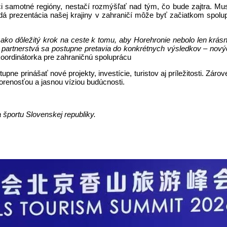
amotné regióny, nestačí rozmýšľať nad tým, čo bude zajtra. Musí
aždá prezentácia našej krajiny v zahraničí môže byť začiatkom spolu
 ako dôležitý krok na ceste k tomu, aby Horehronie nebolo len kr
artnerstvá sa postupne pretavia do konkrétnych výsledkov – nových 
oordinátorka pre zahraničnú spoluprácu
upne prinášať nové projekty, investície, turistov aj príležitosti. 
vorenosťou a jasnou víziou budúcnosti.
športu Slovenskej republiky.