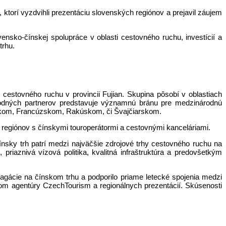
, ktorí vyzdvihli prezentáciu slovenských regiónov a prejavil záujem
vensko-čínskej spolupráce v oblasti cestovného ruchu, investícií a
trhu.
cestovného ruchu v provincii Fujian. Skupina pôsobí v oblastiach
bchodných partnerov predstavuje významnú bránu pre medzinárodnú
nskom, Francúzskom, Rakúskom, či Švajčiarskom.
 regiónov s čínskymi touroperátormi a cestovnými kanceláriami.
sky trh patrí medzi najväčšie zdrojové trhy cestovného ruchu na
priaznivá vízová politika, kvalitná infraštruktúra a predovšetkým
agácie na čínskom trhu a podporilo priame letecké spojenia medzi
om agentúry CzechTourism a regionálnych prezentácií. Skúsenosti