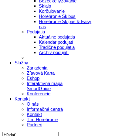
Bežecké lyžovanie
Skialp
Korčulovanie
Horehronie Skibus
Horehronie Skipas & Easy
pas
Podujatia
Aktuálne podujatia
Kalendár podujatí
Tradičné podujatia
Archív podujatí
Služby
Zariadenia
Zľavová Karta
Eshop
Interaktívna mapa
SmartGuide
Konferencie
Kontakt
O nás
Informačné centrá
Kontakt
Tím Horehronie
Partneri