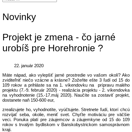
Novinky
Projekt je zmena - čo jarné
urobíš pre Horehronie ?
22. január 2020
Máte nápad, ako vylepšiť jarné prostredie vo vašom okolí? Ako
zviditeľniť niečo vzácne a krásne? Zožeňte ešte 3 ľudí od 15 do
109 rokov a prihláste sa na 1. víkendovku na prípravu malého
projektu (7.-9. február 2020) - realizácia projektu - 2. víkendovka
na vyhodnotenie (15.-17.máj 2020). Naučíte sa zostaviť projekt,
dostanete naň 150-600 eur,
zrealizujete ho, vyhodnotíte, vyúčtujete. Stretnete ľudí, ktorí chcú
rozvíjať seba, okolie, meniť svet. Chyťte motiváciu pre väčšie
veci. Ponuka platí pre záujemcov a záujemkyne od 15 do 109
rokov s trvalým bydliskom v Banskobystrickom samosprávnom
kraji.