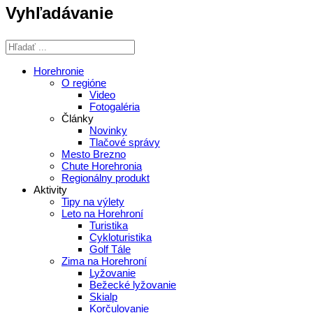
Vyhľadávanie
Horehronie
O regióne
Video
Fotogaléria
Články
Novinky
Tlačové správy
Mesto Brezno
Chute Horehronia
Regionálny produkt
Aktivity
Tipy na výlety
Leto na Horehroní
Turistika
Cykloturistika
Golf Tále
Zima na Horehroní
Lyžovanie
Bežecké lyžovanie
Skialp
Korčulovanie