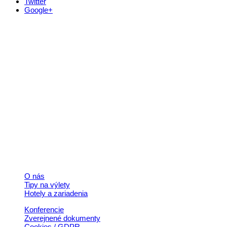
Twitter
Google+
Kontakt
+421 911 633 119
info@horehronie.sk
© 2026, Horehronie.sk
Rýchle odkazy
O nás
Tipy na výlety
Hotely a zariadenia
Konferencie
Zverejnené dokumenty
Cookies / GDPR