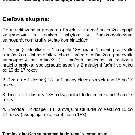
Cieľová skupina:
Do akreditovaného programu Projekt je zmena! sa môžu zapojiť
záujemcovia s trvalým pobytom v Banskobystrickom
samosprávnom kraji v týchto kombináciách:
1. Dospelý jednotlivec = 1 dospelý 18+ (napr. študent, pracovník
s mládežou, dobrovoľník v oblasti práce s mládežou, pracovník
samosprávy pre mládež,...) – pričom následne pri realizácii
malého projektu spolupracuje aspoň s 2 mladými ľuďmi vo veku
od 15 do 17 rokov,
2. Dvojica = 1 dospelý 18+ a 1 mladý človek vo veku od 15 do 17
rokov
3. Trojica = 1 dospelý 18+ a dvaja mladí ľudia vo veku od 15 do 17
rokov
4. Štvorica = 2 dospelí 18+ a dvaja mladí ľudia vo veku od 15 do
17 rokov (akceptujeme aj kombináciu 1+3)
Termíny v ktorých sa program bude konať v tomto roku: