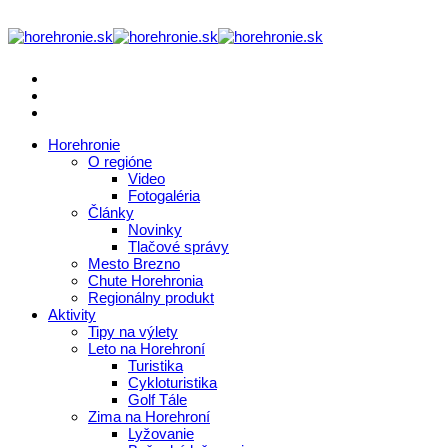
Horehronie
O regióne
Video
Fotogaléria
Články
Novinky
Tlačové správy
Mesto Brezno
Chute Horehronia
Regionálny produkt
Aktivity
Tipy na výlety
Leto na Horehroní
Turistika
Cykloturistika
Golf Tále
Zima na Horehroní
Lyžovanie