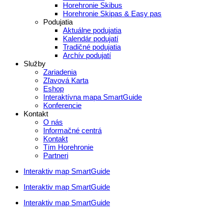
Horehronie Skibus
Horehronie Skipas & Easy pas
Podujatia
Aktuálne podujatia
Kalendár podujatí
Tradičné podujatia
Archív podujatí
Služby
Zariadenia
Zľavová Karta
Eshop
Interaktívna mapa SmartGuide
Konferencie
Kontakt
O nás
Informačné centrá
Kontakt
Tím Horehronie
Partneri
Interaktiv map SmartGuide
Interaktiv map SmartGuide
Interaktiv map SmartGuide