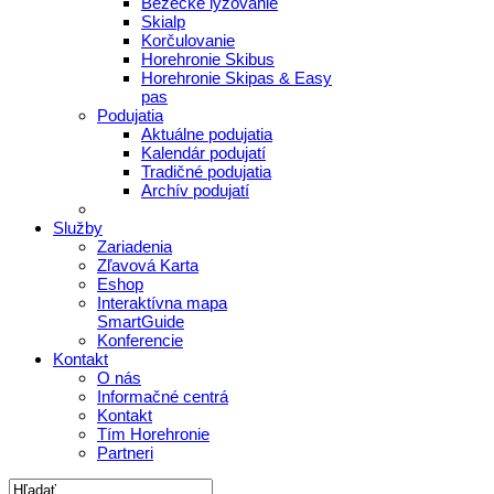
Bežecké lyžovanie
Skialp
Korčulovanie
Horehronie Skibus
Horehronie Skipas & Easy
pas
Podujatia
Aktuálne podujatia
Kalendár podujatí
Tradičné podujatia
Archív podujatí
Služby
Zariadenia
Zľavová Karta
Eshop
Interaktívna mapa
SmartGuide
Konferencie
Kontakt
O nás
Informačné centrá
Kontakt
Tím Horehronie
Partneri