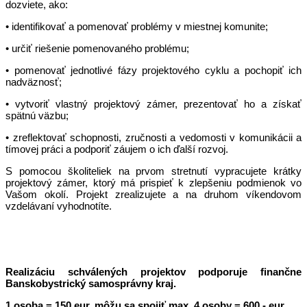
dozviete, ako:
• identifikovať a pomenovať problémy v miestnej komunite;
• určiť riešenie pomenovaného problému;
• pomenovať jednotlivé fázy projektového cyklu a pochopiť ich
nadväznosť;
• vytvoriť vlastný projektový zámer, prezentovať ho a získať
spätnú väzbu;
• zreflektovať schopnosti, zručnosti a vedomosti v komunikácii a
tímovej práci a podporiť záujem o ich ďalší rozvoj.
S pomocou školiteliek na prvom stretnutí vypracujete krátky
projektový zámer, ktorý má prispieť k zlepšeniu podmienok vo
Vašom okolí. Projekt zrealizujete a na druhom víkendovom
vzdelávaní vyhodnotíte.
Realizáciu schválených projektov podporuje finančne
Banskobystrický samosprávny kraj.
1 osoba = 150 eur, môžu sa spojiť max. 4 osoby = 600,- eur.