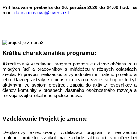
Prihlasovanie prebieha do 26. januára 2020 do 24:00 hod. na
mail:
darina.diosiova@iuventa.sk
Krátka charakteristika programu:
Akreditovaný vzdelávací program podporuje aktívne občianstvo u
mladých ľudí a pracovníkov s mládežou v rôznych oblastiach
života. Prípravou, realizáciou a vyhodnotením malého projektu a
jeho hlavnej aktivity si účastníci overia svoje schopnosti byť
aktívnymi vo svojom prostredí, zapoja do aktivity rovesníkov a
členov komunity v prospech vlastného osobnostného rozvoja a
rozvoja svojho lokálneho spoločenstva.
Vzdelávanie Projekt je zmena:
Dvojfázový akreditovaný vzdelávací program s realizáciou
malého projektu vznikol na základe aktuálnej spoločenskej