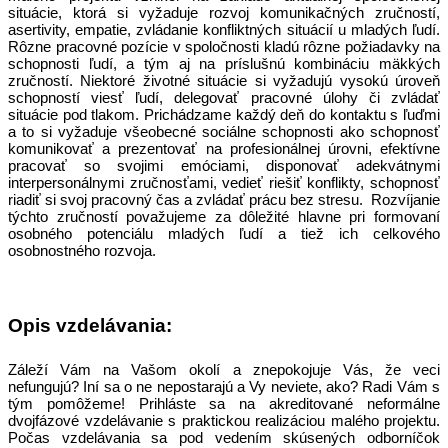
situácie, ktorá si vyžaduje rozvoj komunikačných zručností,
asertivity, empatie, zvládanie konfliktných situácií u mladých ľudí.
Rôzne pracovné pozície v spoločnosti kladú rôzne požiadavky na
schopnosti ľudí, a tým aj na príslušnú kombináciu mäkkých
zručností. Niektoré životné situácie si vyžadujú vysokú úroveň
schopností viesť ľudí, delegovať pracovné úlohy či zvládať
situácie pod tlakom. Prichádzame každý deň do kontaktu s ľuďmi
a to si vyžaduje všeobecné sociálne schopnosti ako schopnosť
komunikovať a prezentovať na profesionálnej úrovni, efektívne
pracovať so svojimi emóciami, disponovať adekvátnymi
interpersonálnymi zručnosťami, vedieť riešiť konflikty, schopnosť
riadiť si svoj pracovný čas a zvládať prácu bez stresu. Rozvíjanie
týchto zručností považujeme za dôležité hlavne pri formovaní
osobného potenciálu mladých ľudí a tiež ich celkového
osobnostného rozvoja.
Opis vzdelávania:
Záleží Vám na Vašom okolí a znepokojuje Vás, že veci
nefungujú? Iní sa o ne nepostarajú a Vy neviete, ako? Radi Vám s
tým pomôžeme! Prihláste sa na akreditované neformálne
dvojfázové vzdelávanie s praktickou realizáciou malého projektu.
Počas vzdelávania sa pod vedením skúsených odborníčok