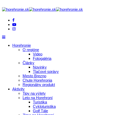
Horehronie
O regióne
Video
Fotogaléria
Články
Novinky
Tlačové správy
Mesto Brezno
Chute Horehronia
Regionálny produkt
Aktivity
Tipy na výlety
Leto na Horehroní
Turistika
Cykloturistika
Golf Tále