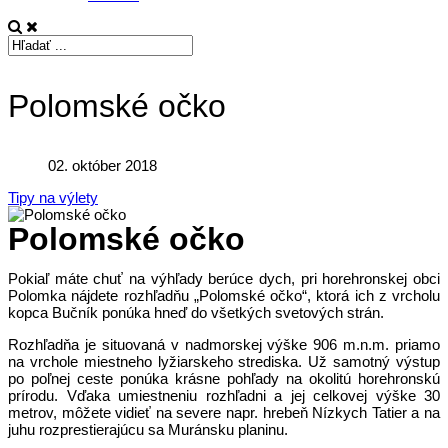
Polomské očko
02. október 2018
Tipy na výlety
Polomské očko
Pokiaľ máte chuť na výhľady berúce dych, pri horehronskej obci
Polomka nájdete rozhľadňu „Polomské očko“, ktorá ich z vrcholu
kopca Bučník ponúka hneď do všetkých svetových strán.
Rozhľadňa je situovaná v nadmorskej výške 906 m.n.m. priamo
na vrchole miestneho lyžiarskeho strediska. Už samotný výstup
po poľnej ceste ponúka krásne pohľady na okolitú horehronskú
prírodu. Vďaka umiestneniu rozhľadni a jej celkovej výške 30
metrov, môžete vidieť na severe napr. hrebeň Nízkych Tatier a na
juhu rozprestierajúcu sa Muránsku planinu.