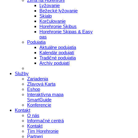
Zima na Horehroní
Lyžovanie
Bežecké lyžovanie
Skialp
Korčulovanie
Horehronie Skibus
Horehronie Skipas & Easy
pas
Podujatia
Aktuálne podujatia
Kalendár podujatí
Tradičné podujatia
Archív podujatí
Služby
Zariadenia
Zľavová Karta
Eshop
Interaktívna mapa
SmartGuide
Konferencie
Kontakt
O nás
Informačné centrá
Kontakt
Tím Horehronie
Partneri