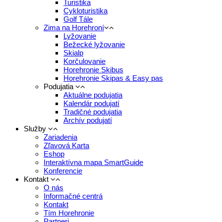
Turistika
Cykloturistika
Golf Tále
Zima na Horehroní
Lyžovanie
Bežecké lyžovanie
Skialp
Korčulovanie
Horehronie Skibus
Horehronie Skipas & Easy pas
Podujatia
Aktuálne podujatia
Kalendár podujatí
Tradičné podujatia
Archív podujatí
Služby
Zariadenia
Zľavová Karta
Eshop
Interaktívna mapa SmartGuide
Konferencie
Kontakt
O nás
Informačné centrá
Kontakt
Tím Horehronie
Partneri