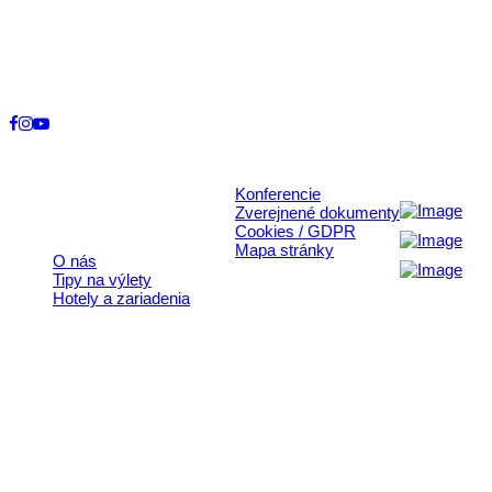
Kontakt
+421 911 633 119
info@horehronie.sk
© 2026, Horehronie.sk
Konferencie
Rýchle odkazy
Zverejnené dokumenty
Cookies / GDPR
Mapa stránky
O nás
Tipy na výlety
Hotely a zariadenia
Aktivita realizovaná s finančnou podporou
Ministerstva cestovného ruchu
a športu Slovenskej republiky