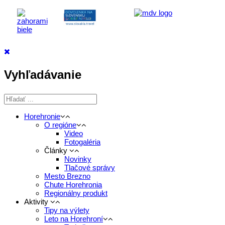
Vyhľadávanie
Horehronie
O regióne
Video
Fotogaléria
Články
Novinky
Tlačové správy
Mesto Brezno
Chute Horehronia
Regionálny produkt
Aktivity
Tipy na výlety
Leto na Horehroní