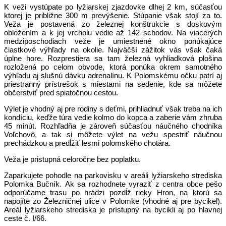
K veži vystúpate po lyžiarskej zjazdovke dlhej 2 km, súčasťou
ktorej je približne 300 m prevýšenie. Stúpanie však stojí za to.
Veža je postavená zo železnej konštrukcie s doskovým
obložením a k jej vrcholu vedie až 142 schodov. Na viacerých
medziposchodiach veže je umiestnené okno ponúkajúce
čiastkové výhľady na okolie. Najväčší zážitok vás však čaká
úplne hore. Rozprestiera sa tam železná vyhliadková plošina
rozložená po celom obvode, ktorá ponúka okrem samotného
výhľadu aj slušnú dávku adrenalínu. K Polomskému očku patrí aj
priestranný prístrešok s miestami na sedenie, kde sa môžete
občerstviť pred spiatočnou cestou.
Výlet je vhodný aj pre rodiny s deťmi, prihliadnuť však treba na ich
kondíciu, keďže túra vedie kolmo do kopca a zaberie vám zhruba
45 minút. Rozhľadňa je zároveň súčasťou náučného chodníka
Voľchovô, a tak si môžete výlet na vežu spestriť náučnou
prechádzkou a predĺžiť lesmi polomského chotára.
Veža je pristupná celoročne bez poplatku.
Zaparkujete pohodle na parkovisku v areáli lyžiarskeho strediska
Polomka Bučník. Ak sa rozhodnete vyraziť z centra obce pešo
odporúčame trasu po hrádzi pozdĺž rieky Hron, na ktorú sa
napojíte zo Železničnej ulice v Polomke (vhodné aj pre bycikel).
Areál lyžiarskeho strediska je prístupný na bycikli aj po hlavnej
ceste č. I/66.