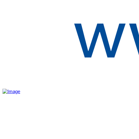
Aktivita realizovaná s finančnou podporou
Ministerstva cestovného ruchu
a športu Slovenskej republiky