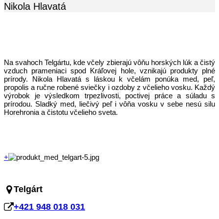
Nikola Hlavatá
Na svahoch Telgártu, kde včely zbierajú vôňu horských lúk a čistý
vzduch prameniaci spod Kráľovej hole, vznikajú produkty plné
prírody. Nikola Hlavatá s láskou k včelám ponúka med, peľ,
propolis a ručne robené sviečky i ozdoby z včelieho vosku. Každý
výrobok je výsledkom trpezlivosti, poctivej práce a súladu s
prírodou. Sladký med, liečivý peľ i vôňa vosku v sebe nesú silu
Horehronia a čistotu včelieho sveta.
+
Telgárt
+421 948 018 031