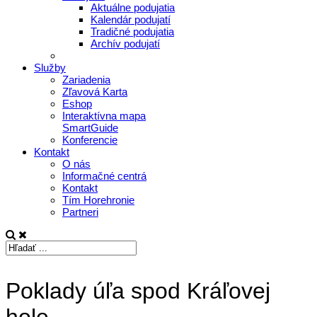
Aktuálne podujatia
Kalendár podujatí
Tradičné podujatia
Archív podujatí
Služby
Zariadenia
Zľavová Karta
Eshop
Interaktívna mapa
SmartGuide
Konferencie
Kontakt
O nás
Informačné centrá
Kontakt
Tím Horehronie
Partneri
Poklady úľa spod Kráľovej