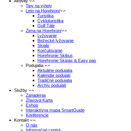
Aktivity
Tipy na výlety
Leto na Horehroní
Turistika
Cykloturistika
Golf Tále
Zima na Horehroní
Lyžovanie
Bežecké lyžovanie
Skialp
Korčulovanie
Horehronie Skibus
Horehronie Skipas & Easy pas
Podujatia
Aktuálne podujatia
Kalendár podujatí
Tradičné podujatia
Archív podujatí
Služby
Zariadenia
Zľavová Karta
Eshop
Interaktívna mapa SmartGuide
Konferencie
Kontakt
O nás
Informačné centrá