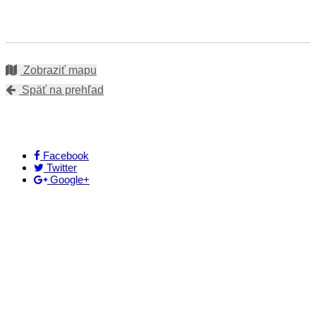
Zobraziť mapu
Späť na prehľad
Facebook
Twitter
Google+
Kontakt
+421 911 633 119
info@horehronie.sk