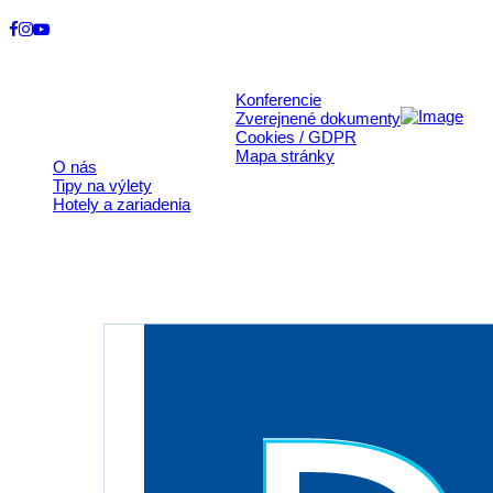
© 2026, Horehronie.sk
Konferencie
Rýchle odkazy
Zverejnené dokumenty
Cookies / GDPR
Mapa stránky
O nás
Tipy na výlety
Hotely a zariadenia