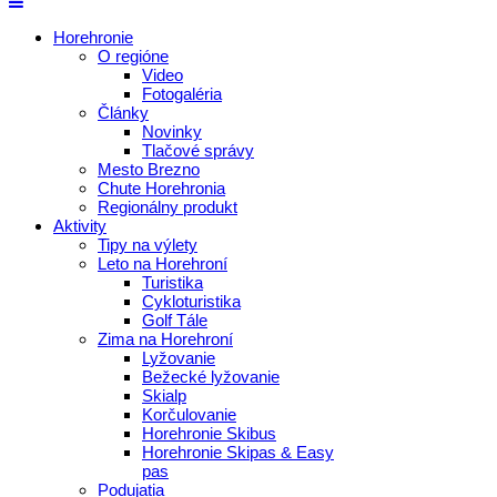
Horehronie
O regióne
Video
Fotogaléria
Články
Novinky
Tlačové správy
Mesto Brezno
Chute Horehronia
Regionálny produkt
Aktivity
Tipy na výlety
Leto na Horehroní
Turistika
Cykloturistika
Golf Tále
Zima na Horehroní
Lyžovanie
Bežecké lyžovanie
Skialp
Korčulovanie
Horehronie Skibus
Horehronie Skipas & Easy
pas
Podujatia