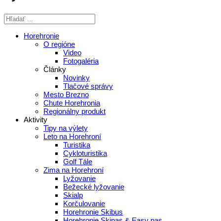
Horehronie
O regióne
Video
Fotogaléria
Články
Novinky
Tlačové správy
Mesto Brezno
Chute Horehronia
Regionálny produkt
Aktivity
Tipy na výlety
Leto na Horehroní
Turistika
Cykloturistika
Golf Tále
Zima na Horehroní
Lyžovanie
Bežecké lyžovanie
Skialp
Korčulovanie
Horehronie Skibus
Horehronie Skipas & Easy pas