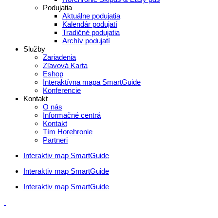
Podujatia
Aktuálne podujatia
Kalendár podujatí
Tradičné podujatia
Archív podujatí
Služby
Zariadenia
Zľavová Karta
Eshop
Interaktívna mapa SmartGuide
Konferencie
Kontakt
O nás
Informačné centrá
Kontakt
Tím Horehronie
Partneri
Interaktiv map SmartGuide
Interaktiv map SmartGuide
Interaktiv map SmartGuide