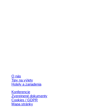
Kontakt
+421 911 633 119
info@horehronie.sk
© 2026, Horehronie.sk
Rýchle odkazy
O nás
Tipy na výlety
Hotely a zariadenia
Konferencie
Zverejnené dokumenty
Cookies / GDPR
Mapa stránky