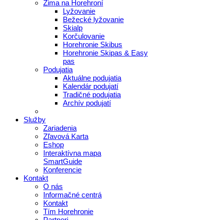
Zima na Horehroní
Lyžovanie
Bežecké lyžovanie
Skialp
Korčulovanie
Horehronie Skibus
Horehronie Skipas & Easy
pas
Podujatia
Aktuálne podujatia
Kalendár podujatí
Tradičné podujatia
Archív podujatí
Služby
Zariadenia
Zľavová Karta
Eshop
Interaktívna mapa
SmartGuide
Konferencie
Kontakt
O nás
Informačné centrá
Kontakt
Tím Horehronie
Partneri