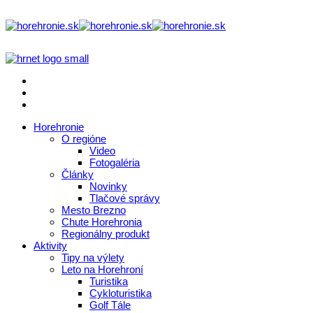
Horehronie
O regióne
Video
Fotogaléria
Články
Novinky
Tlačové správy
Mesto Brezno
Chute Horehronia
Regionálny produkt
Aktivity
Tipy na výlety
Leto na Horehroní
Turistika
Cykloturistika
Golf Tále