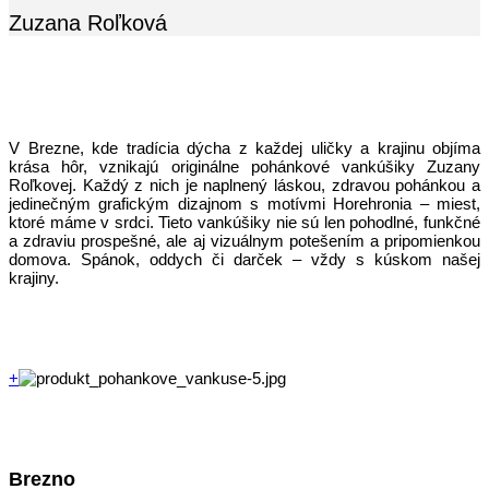
Zuzana Roľková
V Brezne, kde tradícia dýcha z každej uličky a krajinu objíma
krása hôr, vznikajú originálne pohánkové vankúšiky Zuzany
Roľkovej. Každý z nich je naplnený láskou, zdravou pohánkou a
jedinečným grafickým dizajnom s motívmi Horehronia – miest,
ktoré máme v srdci. Tieto vankúšiky nie sú len pohodlné, funkčné
a zdraviu prospešné, ale aj vizuálnym potešením a pripomienkou
domova. Spánok, oddych či darček – vždy s kúskom našej
krajiny.
+
Brezno